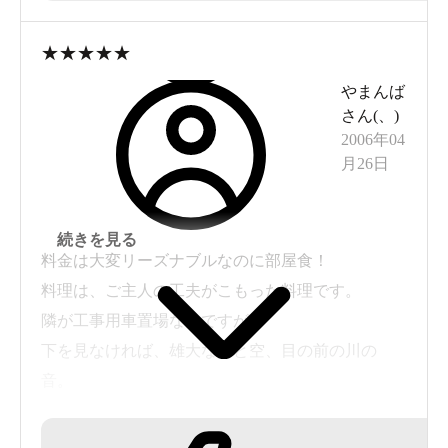
ものです、と私は思います。
★
★
★
★
★
ホテルの方に伺いたい。奥様やお子さんがゆっく
やまんば
りとお休みになりたい大切な日に、隣が大騒音の
さん(
、
)
部屋をあてがいますか?）
2006年04
月26日
ニュー川治さんには、真心と自然な朗らかさを感
じます。
続きを見る
どうか、適当に微笑み、ちょっとお話下さり、あ
料金は大変リーズナブルなのに部屋食！
とはほおって置いて下さい。ポヤーンとくつろが
料理は、ご主人の工夫がこもった料理です。
せて頂きます。
隣が工事用車置場なんですが、
下を見なければ、雄大な山と空、目の前の川の
まだ予約も入れていませんので、評価なしで送っ
音。
てしまい失礼しました。
ちいさな宿ですが、何よりの特徴は、ここの女将
さんです。