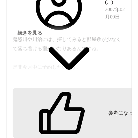
(
、
)
2007年02
月09日
続きを見る
鬼怒川や川治には、探してみると部屋数が少なく
て落ち着ける宿がかなりあるんですね。
是非今月中に予約したいです。
（大型旅館での、ありきたりの料理はもう結
構！ 体裁ばかりのつくりわらいも要りません、
量ばかりの宴会料理も必要ありません。）
参考になった
（そして何より深夜まで続くカラオケやコンパニ
オン嬢、マージャン音。これは騒音公害の最たる