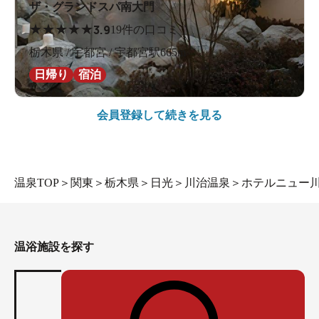
ザ・グランドスパ南大門
★
★
★
★
★
3.9
19件の口コミ
栃木県 / 宇都宮 / 宇都宮駅665m
日帰り
宿泊
会員登録して続きを見る
温泉TOP
＞
関東
＞
栃木県
＞
日光
＞
川治温泉
＞
ホテルニュー
温浴施設を探す