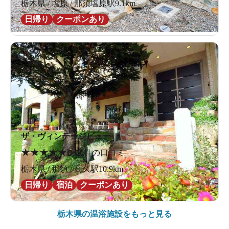
栃木県 / 塩原 / 那須塩原駅9.1km
日帰り
クーポンあり
ザ・ヴィンテージビュー
★
★
★
★
★
0.0
0件の口コミ
栃木県 / 那須 / 高久駅10.9km
日帰り
宿泊
クーポンあり
栃木県の
温浴施設をもっと見る