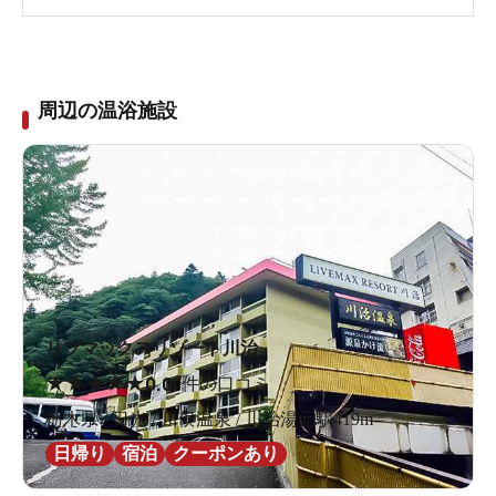
周辺の温浴施設
リブマックスリゾート川治
★
★
★
★
★
0.0
0件の口コミ
栃木県 / 日光 / 川俣温泉 / 川治湯元駅419m
日帰り
宿泊
クーポンあり