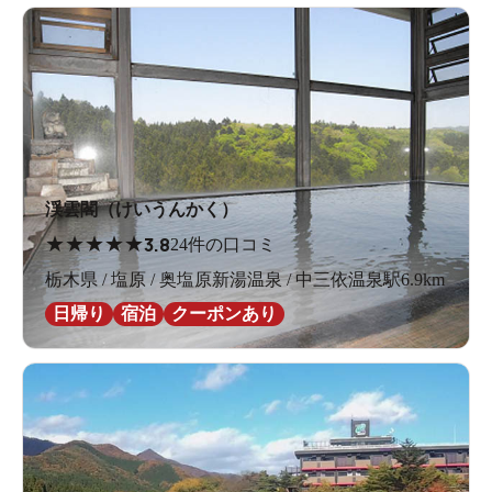
渓雲閣（けいうんかく）
★
★
★
★
★
3.8
24件の口コミ
栃木県 / 塩原 / 奥塩原新湯温泉 / 中三依温泉駅6.9km
日帰り
宿泊
クーポンあり