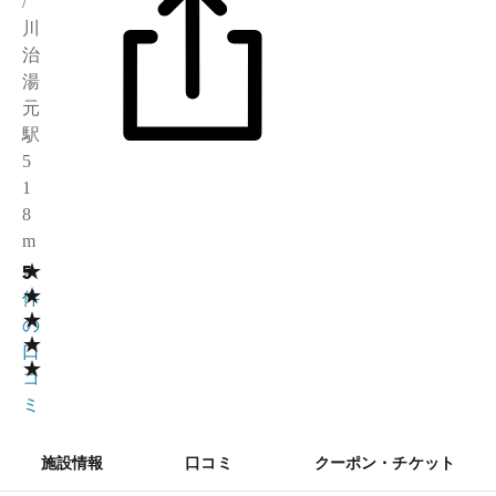
/
川
治
湯
元
駅
5
1
8
m
★
5
2
★
件
★
の
★
口
★
コ
ミ
施設情報
口コミ
クーポン・チケット