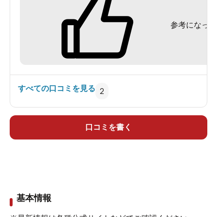
最近ＨＰが出来たようで、画面いっぱいの笑顔が
参考になった
見られます。
ホテルニュー川治で検索すると出てきます。
まるで気の合う姉の家に泊まりに来てもてなされ
てるような
とても温かいおもてなしをしてくれる宿です。
すべての口コミを見る
2
一度来た人は女将の魅力に惹かれてまた来るとい
う宿です。
わたしも又行きたいのですが、中々遠いので行か
口コミを書く
れません。
でも、更に繁盛して欲しいので沢山の人に知って
欲しくて紹介します。
基本情報