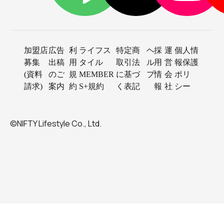
加盟店
広告
利
ライフス
特定商
ヘ
採
運
個人情
募集
出稿
用
タイル
取引法
ル
用
営
報保護
(資料
のご
規
MEMBER
に基づ
プ
情
会
ポリ
請求)
案内
約
S+規約
く表記
報
社
シー
©NIFTY Lifestyle Co., Ltd.