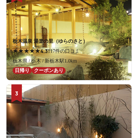
栃木温泉 湯楽の里（ゆらのさと）
★
★
★
★
★
4.3
117件の口コミ
栃木県 / 栃木 / 新栃木駅1.0km
日帰り
クーポンあり
3