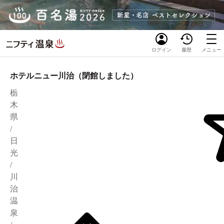
ログイン
履歴
メニュー
ホテルニュー川治（閉館しました）
栃
木
県
/
日
光
/
川
治
温
泉