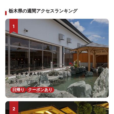
栃木県の週間アクセスランキング
1
宮の街道温泉 江戸遊
★
★
★
★
★
4.6
626件の口コミ
栃木県 / 宇都宮 / 雀宮駅3.0km
日帰り
クーポンあり
2