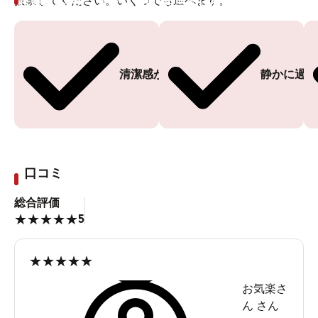
投票してください。いくつでも選べます。
投票ありがとうございます
投票ありがとうございます
清潔感がある
静かに過ご
口コミ
総合評価
5
★
★
★
★
★
★
★
★
★
★
お気楽さ
ん
さん