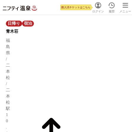
購入済チケットはこちら
ログイン
履歴
メニュー
日帰り
宿泊
青木荘
福
島
県
/
二
本
松
/
二
本
松
駅
1
0
.