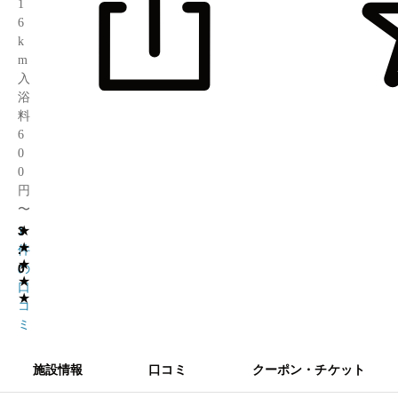
1
6
k
m
入
浴
料
6
0
0
円
〜
★
3
1
★
.
件
★
0
の
★
口
★
コ
ミ
施設情報
口コミ
クーポン・チケット