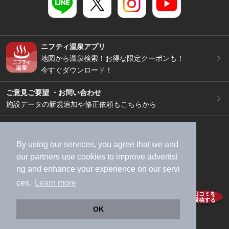
ニフティ温泉アプリ
地図から温泉検索！お得な限定クーポンも！
今すぐダウンロード！
ご意見ご要望 ・お問い合わせ
施設データの新規追加や修正依頼もこちらから
スマートフォン
/
PC
加盟店募集（資料請求）
広告出稿のご案内
By using our services, you agree that we and
利用規約
ライフスタイルMEMBERS+規約
our
partners
use cookies to improve advertisi
ng and enhance your experience on our servi
特定商取引法に基づく表記
ヘルプ
採用情報
ces.
Learn more
運営会社
個人情報保護ポリシー
口コミを
投稿する
©NIFTY Lifestyle Co., Ltd.
OK