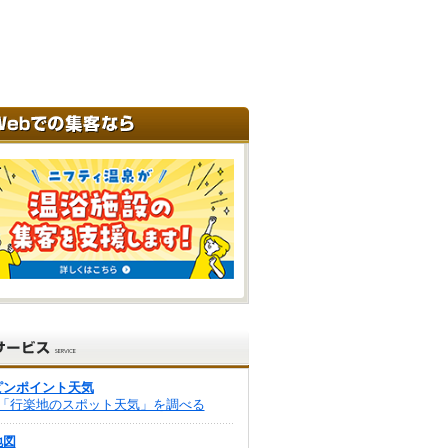
ピンポイント天気
「行楽地のスポット天気」を調べる
地図