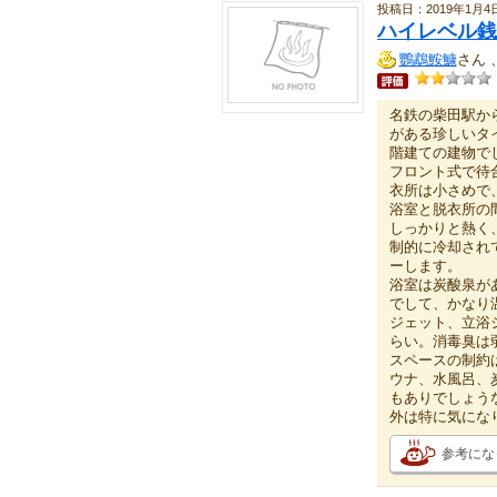
投稿日：2019年1月4
ハイレベル銭
鸚鵡鮟鱇
さん 
名鉄の柴田駅か
がある珍しいタ
階建ての建物で
フロント式で待
衣所は小さめで
浴室と脱衣所の
しっかりと熱く
制的に冷却され
ーします。
浴室は炭酸泉が
でして、かなり
ジェット、立浴
らい。消毒臭は
スペースの制約
ウナ、水風呂、
もありでしょう
外は特に気にな
参考にな