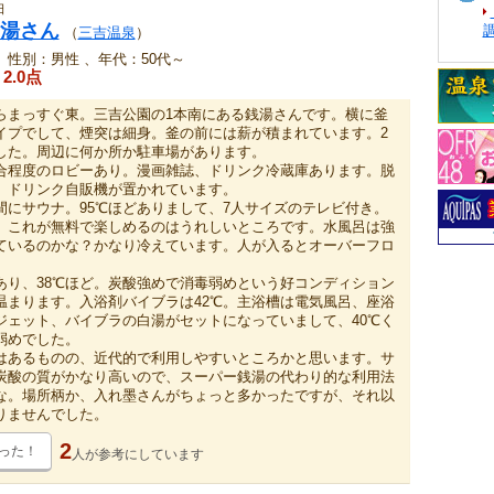
日
湯さん
（
三吉温泉
）
、性別：男性 、年代：50代～
2.0点
らまっすぐ東。三吉公園の1本南にある銭湯さんです。横に釜
イプでして、煙突は細身。釜の前には薪が積まれています。2
した。周辺に何か所か駐車場があります。
合程度のロビーあり。漫画雑誌、ドリンク冷蔵庫あります。脱
、ドリンク自販機が置かれています。
間にサウナ。95℃ほどありまして、7人サイズのテレビ付き。
、これが無料で楽しめるのはうれしいところです。水風呂は強
ているのかな？かなり冷えています。人が入るとオーバーフロ
あり、38℃ほど。炭酸強めで消毒弱めという好コンディション
温まります。入浴剤バイブラは42℃。主浴槽は電気風呂、座浴
ジェット、バイブラの白湯がセットになっていまして、40℃く
弱めでした。
はあるものの、近代的で利用しやすいところかと思います。サ
炭酸の質がかなり高いので、スーパー銭湯の代わり的な利用法
な。場所柄か、入れ墨さんがちょっと多かったですが、それ以
りませんでした。
2
った！
人が
参考にしています