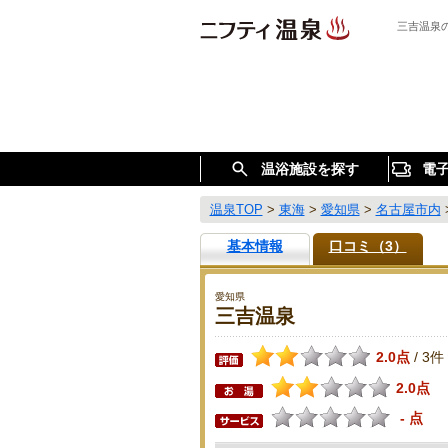
三吉温泉
温浴施設を探す
電
温泉TOP
>
東海
>
愛知県
>
名古屋市内
基本情報
口コミ（3）
愛知県
三吉温泉
2.0点
3件
/
2.0点
- 点