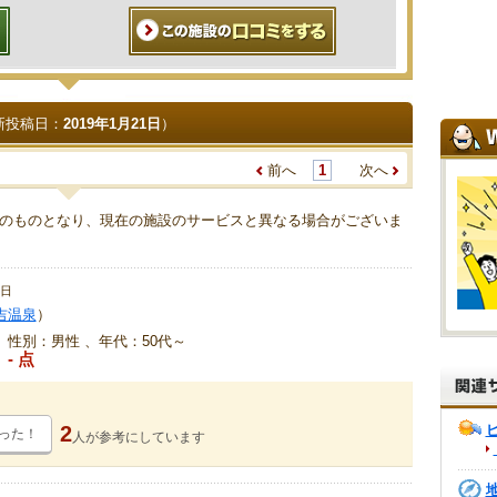
新投稿日：
2019年1月21日
）
前へ
1
次へ
のものとなり、現在の施設のサービスと異なる場合がございま
1日
吉温泉
）
、性別：男性 、年代：50代～
- 点
2
った！
人が
参考にしています