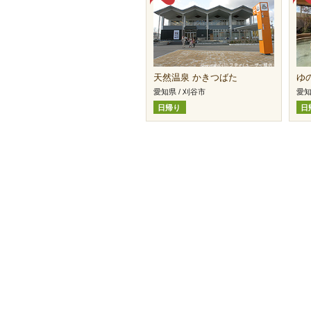
天然温泉 かきつばた
ゆの
愛知県 / 刈谷市
愛知
日帰り
日