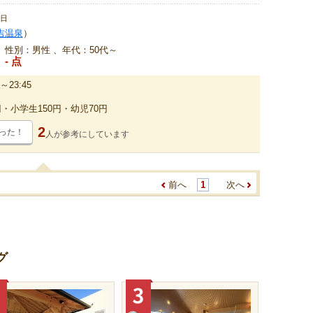
2日
吉温泉
）
、性別：男性 、年代：50代～
- 点
～23:45
円・小学生150円・幼児70円
2
った！
人が
参考にしています
前へ
1
次へ
グ