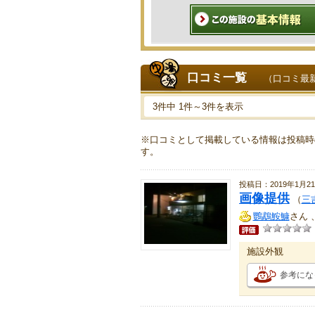
口コミ一覧
（口コミ最
3件中 1件～3件を表示
※口コミとして掲載している情報は投稿時
す。
投稿日：2019年1月2
画像提供
（
三
鸚鵡鮟鱇
さん 
施設外観
参考にな