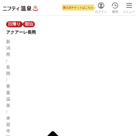
購入済チケットはこちら
ログイン
履歴
メニュー
日帰り
宿泊
アクアーレ長岡
新
潟
県
/
長
岡
/
青
葉
温
泉
/
来
迎
寺