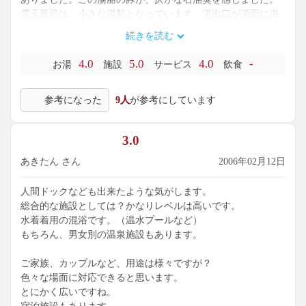
露天風呂は、小さな湯船となっています。湯出口が湯面に掛
かり、見た目で湯が流れているのかわかりませんでしたが、
続きを読む
手を差しのべると熱い湯が流れていました。
シャンプー,ボディソープ付き760円のところJAF会員証提示で
4.0
5.0
4.0
-
お湯
施設
サービス
飲食
560円。鍵付き無料ロッカー有り,無料ドライヤー有り,露天風
呂有り。
参考になった
9人
が参考にしています
3.0
あきたん さん
2006年02月12日
人間ドックなども出来たような気がします。
総合的な施設としては？かなりレベルは高いです。
水着着用の混浴です。（温水プールなど）
もちろん、男女別の温泉施設もあります。
ご家族、カップルなど、用途は様々ですが？
色々な場面に対応できると思います。
とにかく広いですね。