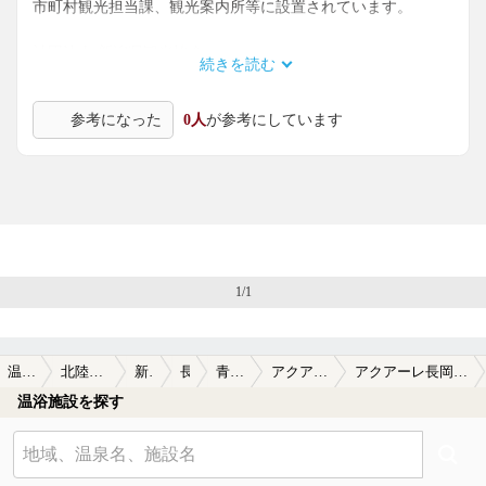
市町村観光担当課、観光案内所等に設置されています。
社団法人 新潟県観光協会
続きを読む
TEL 025-280-5254／025-283-1188 FAX 025-283-4345
参考になった
0人
が参考にしています
パンフレットのご請求はこちら
http://www.niigata-kankou.or.jp/enquete/enquete.html
1/1
温泉TOP
北陸・甲信越
新潟県
長岡
青葉温泉
アクアーレ長岡
アクアーレ長岡の口コミ一覧
温浴施設を探す