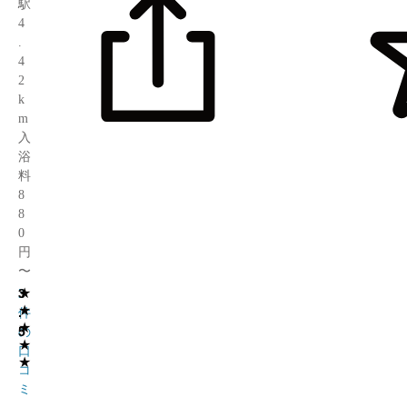
駅
4
.
4
2
k
m
入
浴
料
8
8
0
円
〜
★
3
3
★
.
件
★
5
の
★
口
★
コ
ミ