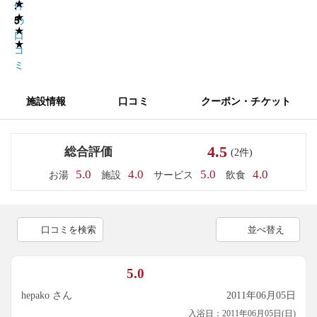
★
.
件
★
5
の
★
口
★
コ
ミ
施設情報
口コミ
クーポン・チケット
4.5
総合評価
(2件)
5.0
4.0
5.0
4.0
お湯
施設
サービス
飲食
口コミを検索
並べ替え
5.0
hepako さん
2011年06月05日
入浴日：2011年06月05日(日)