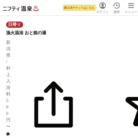
購入済チケットはこちら
ログイン
履歴
メニュー
日帰り
漁火温浴 おと姫の湯
新
潟
県
/
村
上
入
浴
料
5
0
0
円
〜
★
4
2