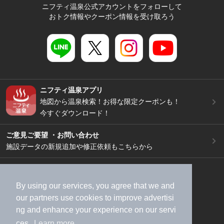
ニフティ温泉公式アカウントをフォローして
おトク情報やクーポン情報を受け取ろう
ニフティ温泉アプリ
地図から温泉検索！お得な限定クーポンも！
今すぐダウンロード！
ご意見ご要望 ・お問い合わせ
施設データの新規追加や修正依頼もこちらから
スマートフォン
/
PC
加盟店募集（資料請求）
広告出稿のご案内
By using our services, you agree that we and
利用規約
ライフスタイルMEMBERS+規約
our
partners
use cookies to improve advertisi
ng and enhance your experience on our servi
特定商取引法に基づく表記
ヘルプ
採用情報
ces.
Learn more