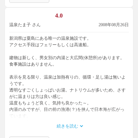
4.0
温泉たま子 さん
2008年08月26日
新潟県は粟島にある唯一の温泉施設です。
アクセス手段はフェリーもしくは高速船。
建物は新しく、男女別の内湯と大広間(休憩所)があります。
食事施設はありません。
表示を見る限り、温泉は加熱有りの、循環・足し湯は無いよ
うです。
透明なすごくしょっぱいお湯。ナトリウムが多いため、さす
がに温まりは方は良い感じ。
温度もちょうど良く、気持ち良かった～。
内湯のみですが、目の前の漁港(？)を挟んで日本海が広がっ
ています。
※ただし外を歩いている人がいたら見えてしまいそう～。
続きを読む
スーパーもコンビニもない小さい島で、立派な温泉施設だと