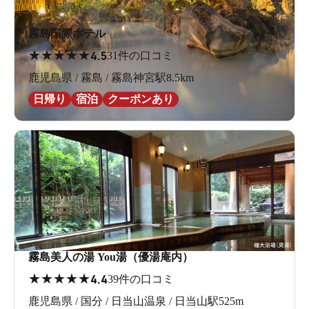
霧島国際ホテル
★
★
★
★
★
4.5
31件の口コミ
鹿児島県 / 霧島 / 霧島神宮駅8.5km
日帰り
宿泊
クーポンあり
霧島美人の湯 You湯（優湯庵内）
★
★
★
★
★
4.4
39件の口コミ
鹿児島県 / 国分 / 日当山温泉 / 日当山駅525m