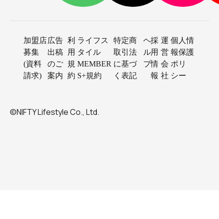
加盟店
広告
利
ライフス
特定商
ヘ
採
運
個人情
募集
出稿
用
タイル
取引法
ル
用
営
報保護
(資料
のご
規
MEMBER
に基づ
プ
情
会
ポリ
請求)
案内
約
S+規約
く表記
報
社
シー
©NIFTY Lifestyle Co., Ltd.