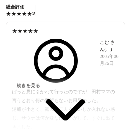
総合評価
2
★
★
★
★
★
★
★
★
★
★
こむ
さ
ん(
、
)
2005年06
月26日
続きを見る
ぱっと見に引かれて行ったのですが、田村ママの
言うとおり何の変哲もないお風呂でした。
湯船が小さく、露天も二人ぐらいしか入れない感
じ。サウナは何か変なにおいがして、すぐに出て
きました。