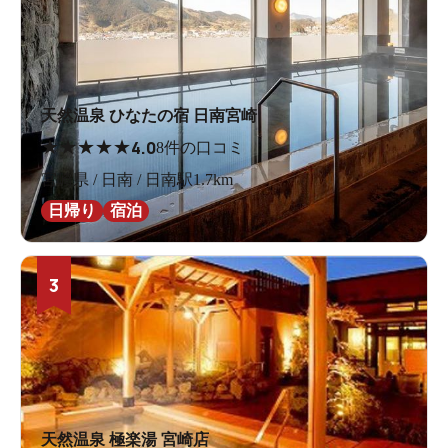
天然温泉 ひなたの宿 日南宮崎
★
★
★
★
★
4.0
8件の口コミ
宮崎県 / 日南 / 日南駅1.7km
日帰り
宿泊
3
天然温泉 極楽湯 宮崎店