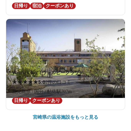
日帰り
宿泊
クーポンあり
WellBe Club（ウェルビークラブ）
★
★
★
★
★
5.0
2件の口コミ
鹿児島県 / 国分 / 帖佐駅707m
日帰り
クーポンあり
宮崎県の
温浴施設をもっと見る