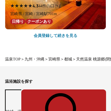
★
★
★
★
★
4.3
44件の口コミ
宮崎県 / 宮崎 / 宮崎駅701m
日帰り
クーポンあり
会員登録して続きを見る
温泉TOP
＞
九州・沖縄
＞
宮崎県
＞
都城
＞
天然温泉 桃源郷(閉
温浴施設を探す