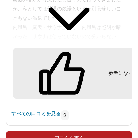
が、私としては普通の銭湯というか別段珍しいこ
ともない温泉でした。
内風呂・露天・サウナがあり、内風呂は照明が暗
かった。サウナは使っていないので分からない
が、露天風呂に入っているときボイラーの音もす
るし、その燃える匂いもする。
大人300円ということだが大人二人と２歳児で９０
参考になった
０円も取られた。
料金形態は確認していないので何とも言えない
が、従業員さんも近所のおばちゃんなのだろう、
帰るときに「ありがとうございました」と声をか
けて出たのに「はーい」と返してきた。
すべての口コミを見る
2
「ありがとうございました」も言えないようだ。
平日に行くと客も少なくていいし、お風呂も普通