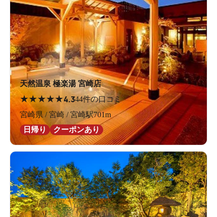
天然温泉 極楽湯 宮崎店
★
★
★
★
★
4.3
44件の口コミ
宮崎県 / 宮崎 / 宮崎駅701m
日帰り
クーポンあり