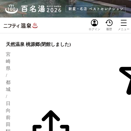
ログイン
履歴
メニュー
天然温泉 桃源郷(閉館しました)
宮
崎
県
/
都
城
/
日
向
前
田