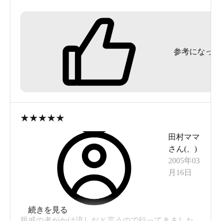
上がってからも広間があるにもかかわらず、有料
だとか。
名前とロケーションに惹かれて前から気になって
参考になった
いたのですが、それほどでもという感です。
★
★
★
★
★
田村ママ
さん(
、
)
2005年03
月16日
続きを見る
親戚の者がかけ流しだと言うので行ってきました