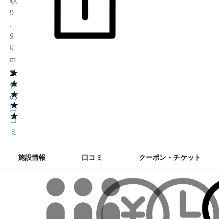
駅
9
.
9
k
m
★
2
2
★
件
★
の
★
口
★
コ
ミ
施設情報
口コミ
クーポン・チケット