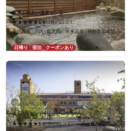
市来ふれあい温泉センター
★
★
★
★
★
4.8
12件の口コミ
鹿児島県 / 川内 (鹿児島) / 市来温泉 / 神村学園前駅
1.2km
日帰り
宿泊
クーポンあり
WellBe Club（ウェルビークラブ）
★
★
★
★
★
5.0
2件の口コミ