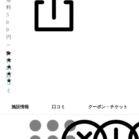
料
3
0
0
円
～
★
5
1
★
件
★
の
★
口
★
コ
ミ
施設情報
口コミ
クーポン・チケット