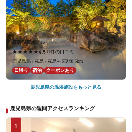
霧島国際ホテル
★
★
★
★
★
4.5
31件の口コミ
鹿児島県 / 霧島 / 霧島神宮駅8.5km
日帰り
宿泊
クーポンあり
鹿児島県の
温浴施設をもっと見る
鹿児島県の週間アクセスランキング
1