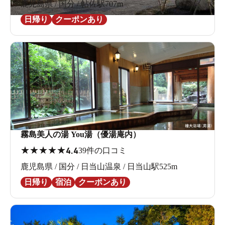
鹿児島県 / 国分 / 帖佐駅707m
日帰り
クーポンあり
霧島美人の湯 You湯（優湯庵内）
★
★
★
★
★
4.4
39件の口コミ
鹿児島県 / 国分 / 日当山温泉 / 日当山駅525m
日帰り
宿泊
クーポンあり