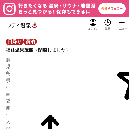
ログイン
履歴
メニュー
日帰り
宿泊
福住温泉旅館（閉館しました）
鹿
児
島
県
/
南
薩
摩
/
入
浴