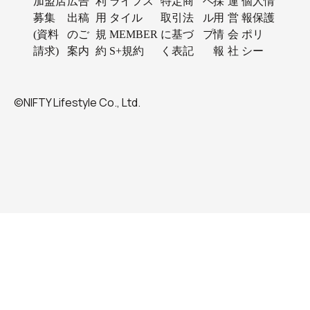
加盟店
広告
利
ライフス
特定商
ヘ
採
運
個人情
募集
出稿
用
タイル
取引法
ル
用
営
報保護
(資料
のご
規
MEMBER
に基づ
プ
情
会
ポリ
請求)
案内
約
S+規約
く表記
報
社
シー
©NIFTY Lifestyle Co., Ltd.