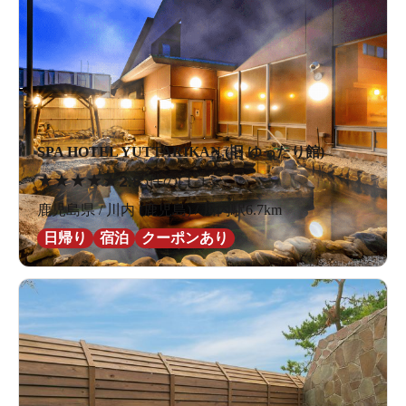
SPA HOTEL YUTTARIKAN (旧 ゆったり館)
★
★
★
★
★
2.8
5件の口コミ
鹿児島県 / 川内 (鹿児島) / 川内駅6.7km
日帰り
宿泊
クーポンあり