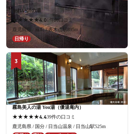
かれい川の湯
★
★
★
★
★
4.0
1件の口コミ
鹿児島県 / 霧島 / 表木山駅895m
日帰り
3
霧島美人の湯 You湯（優湯庵内）
★
★
★
★
★
4.4
39件の口コミ
鹿児島県 / 国分 / 日当山温泉 / 日当山駅525m