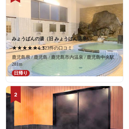
みょうばんの湯（旧 みょうばん温泉）
★
★
★
★
★
4.3
23件の口コミ
鹿児島県 / 鹿児島 / 鹿児島市内温泉 / 鹿児島中央駅
281m
日帰り
2