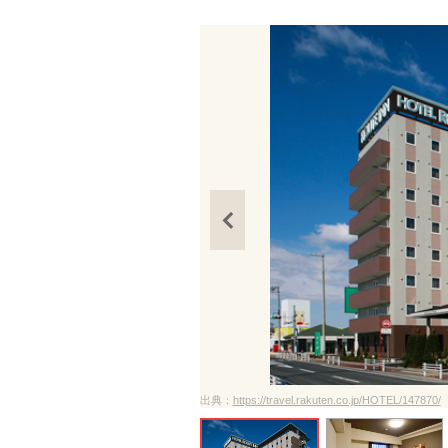
ださい
出典：
https://travel.rakuten.co.jp/HOTEL/147870/