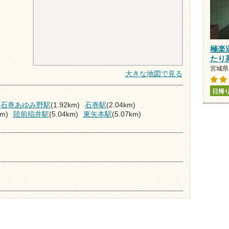
極楽
たり
宮城県 
大きな地図で見る
日帰
石巻あゆみ野駅
(1.92km)
石巻駅
(2.04km)
km)
陸前稲井駅
(5.04km)
東矢本駅
(5.07km)