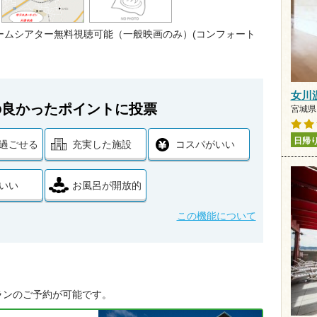
ームシアター無料視聴可能（一般映画のみ）(コンフォート
女川
の良かったポイントに投票
宮城県 
日帰
過ごせる
充実した施設
コスパがいい
いい
お風呂が開放的
この機能について
ランのご予約が可能です。