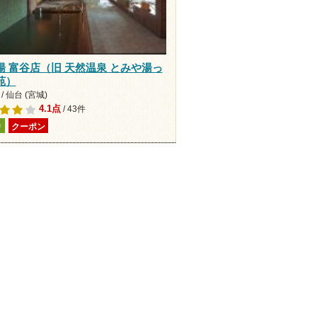
湯 富谷店（旧 天然温泉 とみや湯っ
苑）
/ 仙台 (宮城)
4.1点
/ 43件
り
クーポン