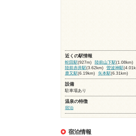
近くの駅情報
蛇田駅
(927m)
陸前山下駅
(1.08km)
陸前赤井駅
(3.62km)
曽波神駅
(4.01
鹿又駅
(6.19km)
矢本駅
(6.31km)
設備
駐車場あり
温泉の特徴
宿泊
宿泊情報