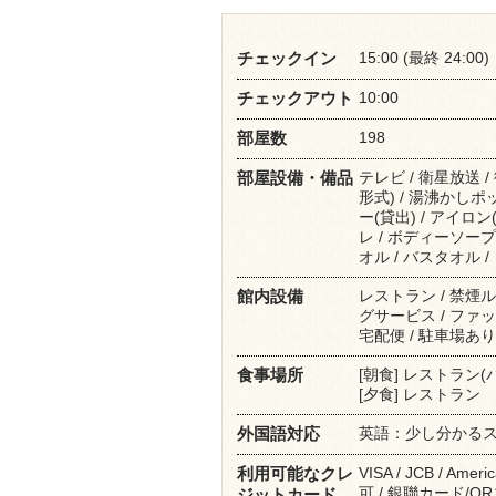
15:00 (最終 24:00)
チェックイン
10:00
チェックアウト
198
部屋数
テレビ / 衛星放送 
部屋設備・備品
形式) / 湯沸かしポ
ー(貸出) / アイロン
レ / ボディーソープ
オル / バスタオル 
レストラン / 禁煙ル
館内設備
グサービス / ファッ
宅配便 / 駐車場あり
[朝食] レストラン(
食事場所
[夕食] レストラン
英語：少し分かる
外国語対応
VISA / JCB / Americ
利用可能なクレ
可 / 銀聯カード/Q
ジットカード