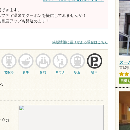
載できます。
ニフティ温泉でクーポンを提供してみませんか！
注目度アップも見込めます！
掲載情報に誤りがある場合はこちら
スー
宮城県 
岩盤浴
食事
休憩
サウナ
駅近
駐車
日帰
3
２０分