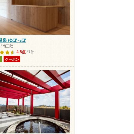
温泉 ゆぽっぽ
/ 南三陸
4.8点
/ 7件
り
クーポン