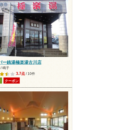
パー銭湯極楽湯古川店
/ 鳴子
3.7点
/ 10件
り
クーポン