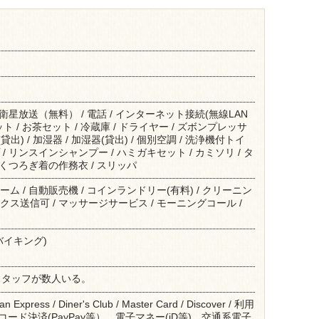
/ 衛星放送（無料） / 電話 / インターネット接続(無線LAN
ット / お茶セット / 冷蔵庫 / ドライヤー / ズボンプレッサ
(貸出) / 加湿器 / 加湿器(貸出) / 個別空調 / 洗浄機付トイ
 / リンスインシャンプー / ハミガキセット / カミソリ / タ
/ くつろぎ着の作務衣 / スリッパ
ーム / 自動販売機 / コインランドリー(有料) / クリーニン
クス送信可 / マッサージサービス / モーニングコール /
バイキング)
スタッフが数人いる。
an Express / Diner's Club / Master Card / Discover / 利用
Rコード決済(PayPay等）、電子マネー(iD等)、交通系電子