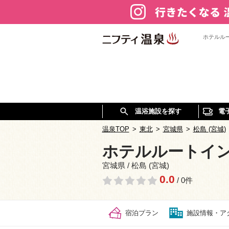
ホテルル
温浴施設を探す
電
温泉TOP
>
東北
>
宮城県
>
松島 (宮城)
ホテルルートイ
宮城県 / 松島 (宮城)
0.0
/ 0件
宿泊プラン
施設情報・ア