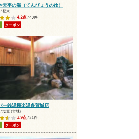
や天平の湯（てんぴょうのゆ）
/ 登米
4.2点
/ 40件
り
クーポン
パー銭湯極楽湯多賀城店
/ 塩竃 (宮城)
3.9点
/ 21件
り
クーポン