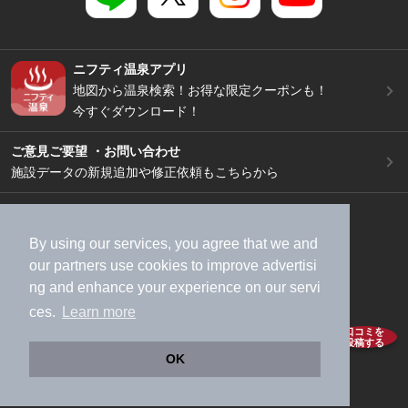
ニフティ温泉アプリ
地図から温泉検索！お得な限定クーポンも！
今すぐダウンロード！
ご意見ご要望 ・お問い合わせ
施設データの新規追加や修正依頼もこちらから
スマートフォン
/
PC
加盟店募集（資料請求）
広告出稿のご案内
By using our services, you agree that we and
利用規約
ライフスタイルMEMBERS+規約
our
partners
use cookies to improve advertisi
ng and enhance your experience on our servi
特定商取引法に基づく表記
ヘルプ
採用情報
ces.
Learn more
運営会社
個人情報保護ポリシー
口コミを
投稿する
©NIFTY Lifestyle Co., Ltd.
OK