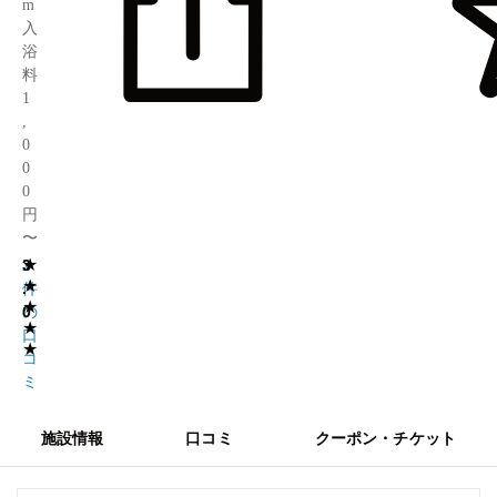
m
入
浴
料
1
,
0
0
0
円
〜
★
3
2
★
.
件
★
0
の
★
口
★
コ
ミ
施設情報
口コミ
クーポン・チケット