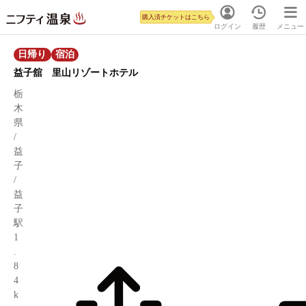
購入済チケットはこちら
ログイン
履歴
メニュー
日帰り
宿泊
益子舘 里山リゾートホテル
栃
木
県
/
益
子
/
益
子
駅
1
.
8
4
k