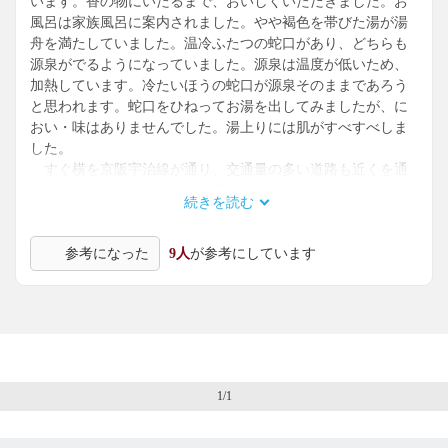
います。香の物にいたるまで、おいしくいただきました。お
風呂は家族風呂に案内されました。やや褐色を帯びた湯が湯
舟を満たしていました。温冷ふたつの蛇口があり、どちらも
源泉がでるようになっていました。源泉は温度が低いため、
加熱しています。冷たいほうの蛇口が源泉そのままであろう
と思われます。蛇口をひねってお湯を出してみましたが、に
おい・味はありませんでした。湯上りには肌がすべすべしま
した。
すぐ横を京阪宇治線が通り、交通量の多い道路も近くを通
っているのですが、宇治川に面した客室は静寂そのもの。ゆ
続きを読む
っくりと食事を楽しんで、いいお風呂にも入って、たいへん
リフレッシュした気分でした。
参考になった
9人
が参考にしています
1/1