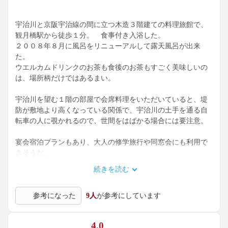
宇治川と京阪宇治線の間に立つ木造３階建ての料理旅館で、
観月橋駅から徒歩１分。 食事付き入浴した。
２００８年８月に風呂をリニューアルして露天風呂が出来
た。
ウエルカムドリンクのお茶も食後のお茶もすごく美味しいの
は、場所柄だけではあるまい。
宇治川を望む１階の部屋で会席料理をいただいていると、堤
防が敷地より高くなっている関係で、宇治川の土手を通る自
転車の人に覗かれるので、世間をはばかる場合には要注意。
宴会宿泊プランもあり、大人の修学旅行や同窓会にも利用で
きそうだ。
続きを読む
桃山温泉 低張性弱アルカリ性冷鉱泉
１９．８度 ｐH７．８８ ２８．１リットル/分 溶存物
参考になった
9人
が参考にしています
質 ２９０ 鉄（Ⅱ） ０．１ 炭酸水素イオン １２６．
３ メタケイ酸 ５３．８ 酸化還元電位 （ORP) ２６
５ （2009.1.10）
4.0