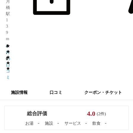
月
橋
駅
1
3
9
m
★
4
2
★
.
件
★
0
の
★
口
★
コ
ミ
施設情報
口コミ
クーポン・チケット
4.0
総合評価
(2件)
-
-
-
-
お湯
施設
サービス
飲食