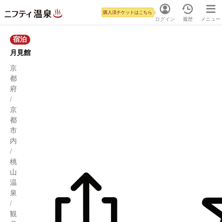
購入済チケットはこちら
ログイン
履歴
メニュー
宿泊
月見館
京
都
府
/
京
都
市
内
/
桃
山
温
泉
/
観