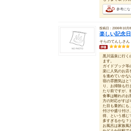
参考にな
投稿日：2006年10月
楽しい記念日
そらのてんしさん
黒川温泉に行く
ます。
ガイドブック等
楽に人気のお店
を進めていかな
宿の雰囲気はと
り、お掃除も行
たり前ですが、
食事は離れのお
方の対応がすば
た目も量的にも
付けや盛り付け
得、という感じ
多すぎるかな？
お風呂は家族風
かどうか比較で