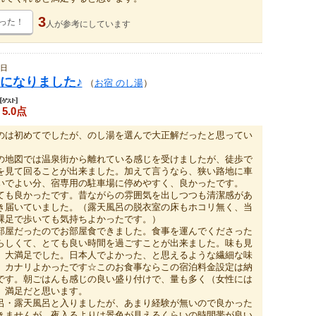
3
った！
人が
参考にしています
8日
になりました♪
（
お宿 のし湯
）
5.0点
のは初めてでしたが、のし湯を選んで大正解だったと思ってい
の地図では温泉街から離れている感じを受けましたが、徒歩で
を見て回ることが出来ました。加えて言うなら、狭い路地に車
いでよい分、宿専用の駐車場に停めやすく、良かったです。
ても良かったです。昔ながらの雰囲気を出しつつも清潔感があ
き届いていました。（露天風呂の脱衣室の床もホコリ無く、当
裸足で歩いても気持ちよかったです。）
部屋だったのでお部屋食できました。食事を運んでくださった
らしくて、とても良い時間を過ごすことが出来ました。味も見
、大満足でした。日本人でよかった、と思えるような繊細な味
、カナリよかったです☆このお食事ならこの宿泊料金設定は納
です。朝ごはんも感じの良い盛り付けで、量も多く（女性には
）満足だと思います。
呂・露天風呂と入りましたが、あまり経験が無いので良かった
きませんが、夜入るよりは景色が見えるくらいの時間帯が良い