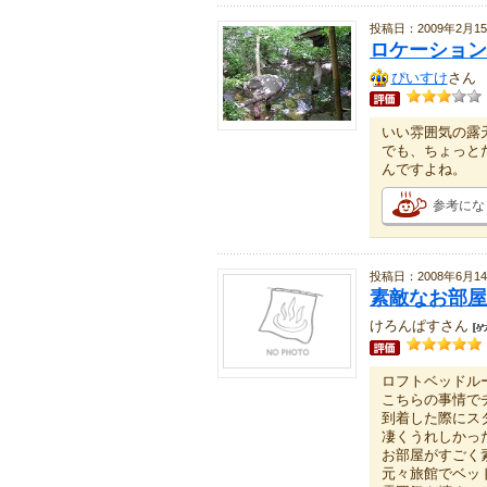
投稿日：2009年2月1
ロケーション
ぴいすけ
さん
いい雰囲気の露
でも、ちょっと
んですよね。
参考にな
投稿日：2008年6月1
素敵なお部屋
けろんぱすさん
ロフトベッドル
こちらの事情で
到着した際にス
凄くうれしかっ
お部屋がすごく
元々旅館でベッ