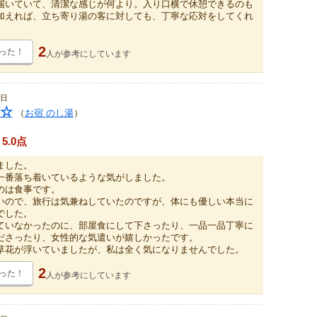
届いていて、清潔な感じが何より。入り口横で休憩できるのも
加えれば、立ち寄り湯の客に対しても、丁寧な応対をしてくれ
。
2
った！
人が
参考にしています
4日
☆
（
お宿 のし湯
）
5.0点
ました。
一番落ち着いているような気がしました。
のは食事です。
いので、旅行は気兼ねしていたのですが、体にも優しい本当に
でした。
ていなかったのに、部屋食にして下さったり、一品一品丁寧に
ださったり、女性的な気遣いが嬉しかったです。
草花が浮いていましたが、私は全く気になりませんでした。
2
った！
人が
参考にしています