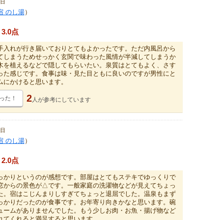
7日
宿 のし湯
）
3.0点
手入れが行き届いておりとてもよかったです。ただ内風呂から
てしまうためせっかく玄関で味わった風情が半減してしまうか
木を植えるなどで隠してもらいたい。泉質はとてもよく、さす
った感じです。食事は味・見た目ともに良いのですが男性にと
ムにかけると思います。
2
った！
人が
参考にしています
0日
宿 のし湯
）
2.0点
っかりというのが感想です。部屋はとてもステキでゆっくりで
窓からの景色が△です。一般家庭の洗濯物などが見えてちょっ
た。宿はこじんまりしすぎてちょっと退屈でした。温泉もまず
っかりだったのが食事です。お年寄り向きかなと思います。碗
ュームがありませんでした。もう少しお肉・お魚・揚げ物など
れてくれると満足すると思います。