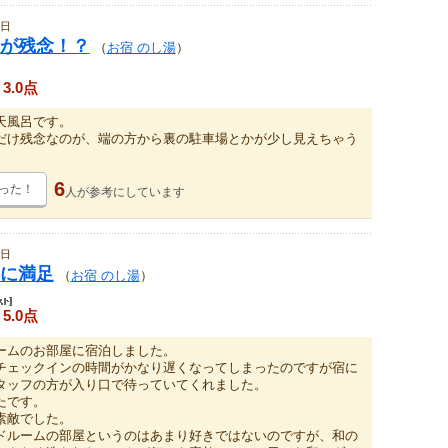
5日
が残念！？
（
お宿 のし湯
）
3.0点
天風呂です。
だけ残念なのが、端の方から裏の駐車場とかが少し見えちゃう
6
った！
人が
参考にしています
4日
に満足
（
お宿 のし湯
）
5.0点
ームのお部屋に宿泊しました。
チェックインの時間がかなり遅くなってしまったのですが宿に
タッフの方が入り口で待っていてくれました。
たです。
素敵でした。
ドルームの部屋というのはあまり好きではないのですが、和の