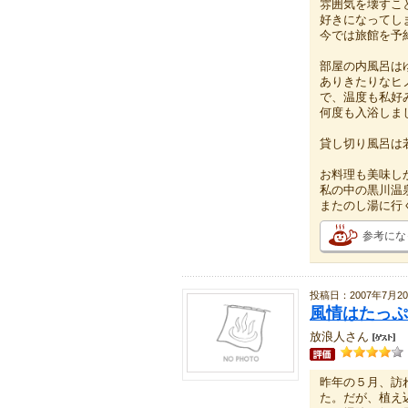
雰囲気を壊すこ
好きになってし
今では旅館を予
部屋の内風呂は
ありきたりなヒ
で、温度も私好
何度も入浴しま
貸し切り風呂は
お料理も美味し
私の中の黒川温
またのし湯に行
参考にな
投稿日：2007年7月2
風情はたっぷ
放浪人さん
昨年の５月、訪
た。だが、植え