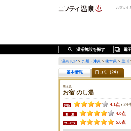
お宿 の
温浴施設を探す
電
温泉TOP
>
九州・沖縄
>
熊本県
>
黒川
基本情報
口コミ（24）
熊本県
お宿 のし湯
4.1点
24
/
4.0点
5.0点