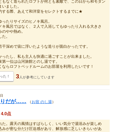
ともなく造られたロフトが何とも素敵で、この日から和モダン
まいました。
約する際、あえて和洋室をセレクトするまでに★
ゆったりサイズのヒノキ風呂。
ノキ風呂ではなく、２人で入浴してもゆったり入れる大きさ
みのやや熱め。
した。
若干深めで宙に浮いたような造りが面白かったです。
かったし、私も主人も快適に過ごすことが出来ました。
泉第一位は山河旅館とのし湯です。
くならロフトベッドルームのお部屋を利用したいです！
3
った！
人が
参考にしています
0日
りだが……
（
お宿 のし湯
）
4.0点
れた。露天の風情はすばらしく、いい気分で湯浴みが楽しめ
込みが密な分だけ圧迫感があり、解放感に乏しいきらいがあ