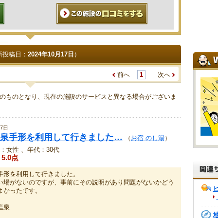
新投稿日：
2024年10月17日
）
前へ
1
次へ
のものとなり、現在の施設のサービスと異なる場合がございま
7日
泉手形を利用して行きました…
（
お宿 のし湯
）
：女性 、年代：30代
5.0点
手形を利用して行きました。
い場がないのですが、事前にその説明があり問題がないかどう
よかったです。
塩泉