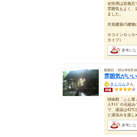
女性用は岩風呂
雰囲気もよく、
ました。
木造建築の建物
※コインロッカ
タイプ）
参考にな
投稿日：2011年8月1
雰囲気がいい
きくりん
さん
姉妹館「ふじ屋
人ｻｲｽﾞの石
で、湯温は42
と湯浴みを楽し
参考にな