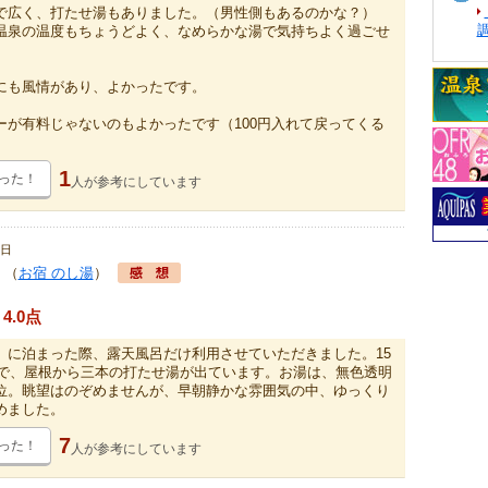
で広く、打たせ湯もありました。（男性側もあるのかな？）
温泉の温度もちょうどよく、なめらかな湯で気持ちよく過ごせ
にも風情があり、よかったです。
ーが有料じゃないのもよかったです（100円入れて戻ってくる
1
った！
人が
参考にしています
6日
（
お宿 のし湯
）
4.0点
」に泊まった際、露天風呂だけ利用させていただきました。15
組みで、屋根から三本の打たせ湯が出ています。お湯は、無色透明
℃位。眺望はのぞめませんが、早朝静かな雰囲気の中、ゆっくり
めました。
7
った！
人が
参考にしています