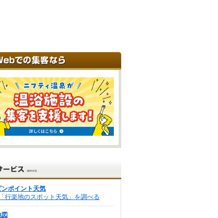
ピンポイント天気
「行楽地のスポット天気」を調べる
地図