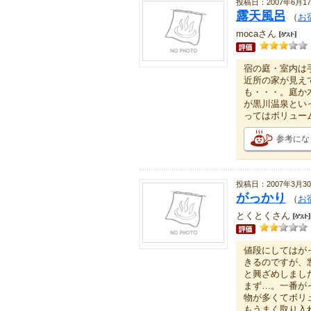
投稿日：2007年6月1
露天風呂
（
お
mocaさん
宿の庭・室内は
近所の家が見え
も・・・。庭か
が黒川温泉とい
ってはボリュー
参考にな
投稿日：2007年3月3
がっかり
（
お
とくとくさん
値段にしてはが
きるのですが、
と興ざめしまし
まず…。一番が
物が多くてボリ
もうまく取り入