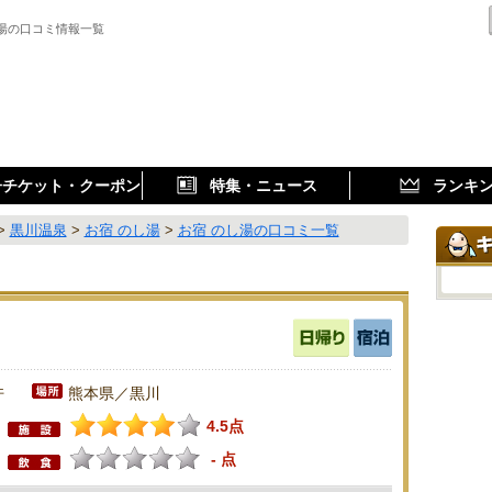
し湯の口コミ情報一覧
子チケット・クーポン
特集・ニュース
ランキ
>
黒川温泉
>
お宿 のし湯
>
お宿 のし湯の口コミ一覧
件
熊本県／黒川
4.5点
- 点