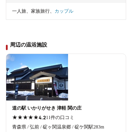
一人旅
、
家族旅行
、
カップル
周辺の温浴施設
道の駅 いかりがせき 津軽 関の庄
★
★
★
★
★
4.2
11件の口コミ
青森県 / 弘前 / 碇ヶ関温泉郷 / 碇ケ関駅283m