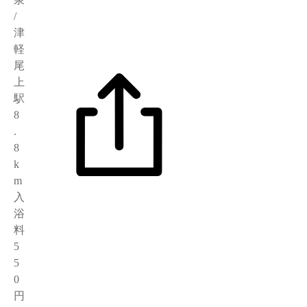
/
津
軽
尾
上
駅
8
.
8
k
m
入
浴
料
5
5
0
円