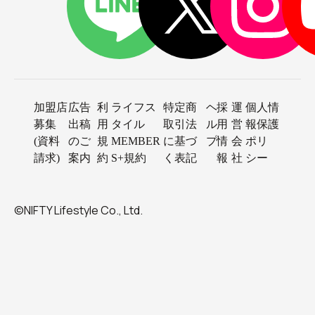
加盟店
広告
利
ライフス
特定商
ヘ
採
運
個人情
募集
出稿
用
タイル
取引法
ル
用
営
報保護
(資料
のご
規
MEMBER
に基づ
プ
情
会
ポリ
請求)
案内
約
S+規約
く表記
報
社
シー
©NIFTY Lifestyle Co., Ltd.