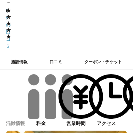
～
★
0
0
★
件
★
の
★
口
★
コ
ミ
施設情報
口コミ
クーポン・チケット
混雑情報
料金
営業時間
アクセス