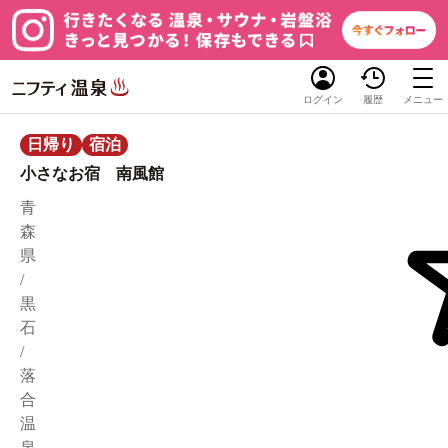
ログイン
履歴
メニュー
日帰り
宿泊
小さなお宿 南風館
青
森
県
/
黒
石
/
落
合
温
泉