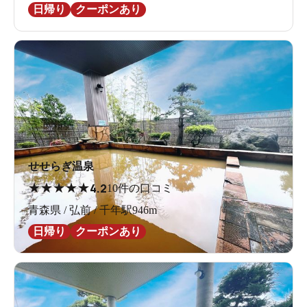
日帰り
クーポンあり
せせらぎ温泉
★
★
★
★
★
4.2
10件の口コミ
青森県 / 弘前 / 千年駅946m
日帰り
クーポンあり