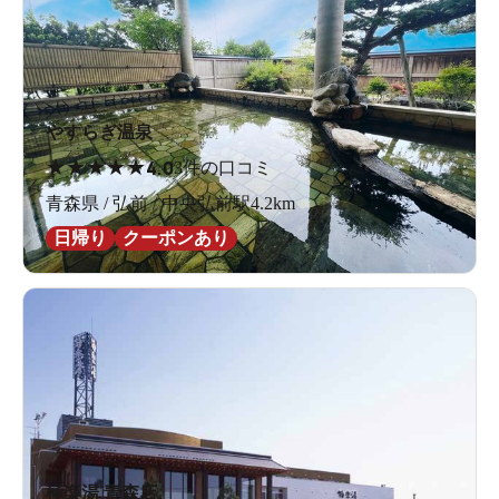
やすらぎ温泉
★
★
★
★
★
4.0
3件の口コミ
青森県 / 弘前 / 中央弘前駅4.2km
日帰り
クーポンあり
極楽湯 青森店