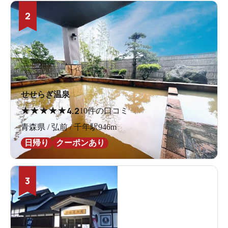
2
せせらぎ温泉
★
★
★
★
★
4.2
10件の口コミ
青森県 / 弘前 / 千年駅946m
日帰り
クーポンあり
3