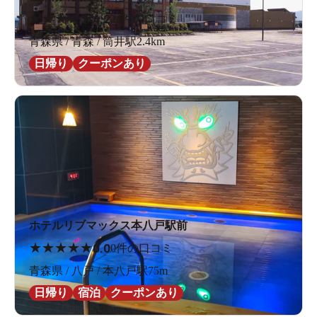
★
★
★
★
★
4.2
24件の口コミ
青森県 / 青森 / 筒井駅2.4km
日帰り
クーポンあり
ホテルリブマックス本八戸駅前
★
★
★
★
★
0.0
0件の口コミ
青森県 / 八戸 / 本八戸駅75m
日帰り
宿泊
クーポンあり