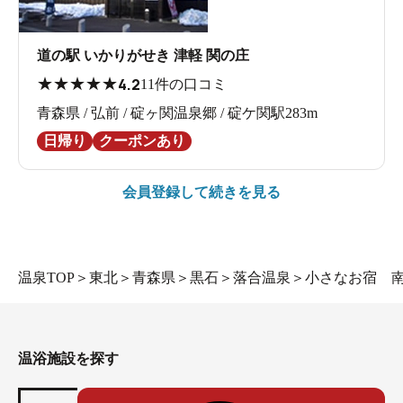
道の駅 いかりがせき 津軽 関の庄
★
★
★
★
★
4.2
11件の口コミ
青森県 / 弘前 / 碇ヶ関温泉郷 / 碇ケ関駅283m
日帰り
クーポンあり
会員登録して続きを見る
温泉TOP
＞
東北
＞
青森県
＞
黒石
＞
落合温泉
＞
小さなお宿 
温浴施設を探す