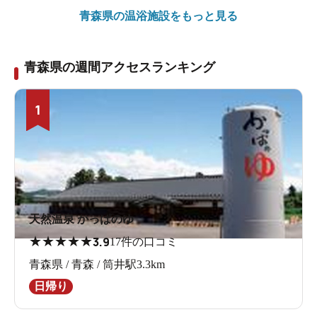
青森県の
温浴施設をもっと見る
青森県の週間アクセスランキング
1
天然温泉 かっぱのゆ
★
★
★
★
★
3.9
17件の口コミ
青森県 / 青森 / 筒井駅3.3km
日帰り