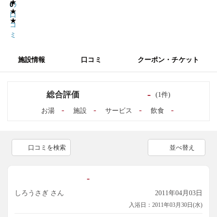
★
0
の
★
口
★
コ
ミ
施設情報
口コミ
クーポン・チケット
-
総合評価
(1件)
-
-
-
-
お湯
施設
サービス
飲食
口コミを検索
並べ替え
-
しろうさぎ さん
2011年04月03日
入浴日：2011年03月30日(水)