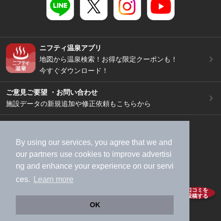
ニフティ温泉アプリ
地図から温泉検索！お得な限定クーポンも！
今すぐダウンロード！
ご意見ご要望 ・お問い合わせ
施設データの新規追加や修正依頼もこちらから
スマートフォン
/
PC
加盟店募集（資料請求）
広告出稿のご案内
By using our services, you agree that we and
利用規約
ライフスタイルMEMBERS+規約
our
partners
use cookies to improve advertisi
ng and enhance your experience on our servi
特定商取引法に基づく表記
ヘルプ
採用情報
ces.
Learn more
運営会社
個人情報保護ポリシー
口コミを
投稿する
©NIFTY Lifestyle Co., Ltd.
OK