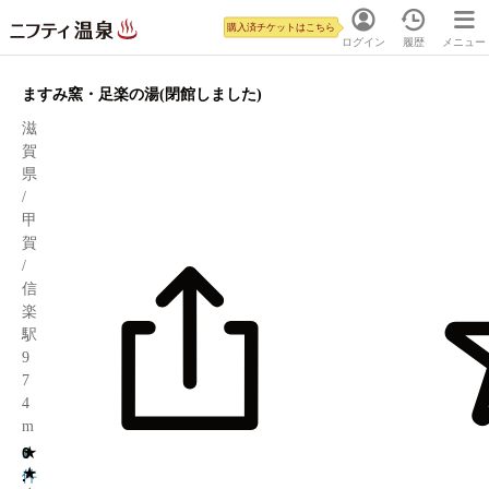
購入済チケットはこちら
ログイン
履歴
メニュー
ますみ窯・足楽の湯(閉館しました)
滋
賀
県
/
甲
賀
/
信
楽
駅
9
7
4
m
★
0
1
★
.
件