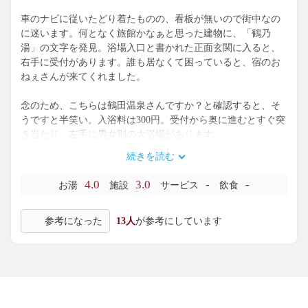
車のナビに従いたどり着たものの、看板が無いので街中なの
に迷います。何となく旅館かなぁと思った建物に、「鶴乃
湯」の文字を発見。浴場入口と書かれた正面玄関に入ると、
右手に受付があります。誰も居なくて困っていると、宿のお
ねぇさんが来てくれました。
念のため、こちらは鶴田温泉さんですか？と確認すると、そ
うですと半笑い。入浴料は300円。受付から奥に進むとすぐ突
き当たり、左手に男女別の大浴場があります。
続きを読む
棚だけが並んでいますが、思いの外広い脱衣場。浴室に入る
と、手前に銭湯のようなレトロな洗い場があり、その先にタ
4.0
3.0
-
-
お湯
施設
サービス
飲食
イル張り石枠内湯が3つに分割されています。左奥の2人サイ
ズの浴槽は、湯がなく空っぽ。手前の6人サイズの浴槽には、
参考になった
13人
が参考にしています
うっすら琥珀色のナトリウムー塩化物泉（源泉名: 鶴田温泉）
が、源泉かけ流しにされています。源泉65.6℃を加温・加水
せず、39℃位で供給。底のタイルが、かなりツルツルで滑る
滑る。肌もツルツルする浴感です。底に、こげ茶色の湯の花
が沈殿しています。壁画を眺め、まったり。
奥の3人サイズの浴槽は、湯温41℃位。口に含むと、微かにモ