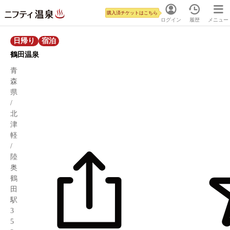
購入済チケットはこちら
ログイン
履歴
メニュー
日帰り
宿泊
鶴田温泉
青
森
県
/
北
津
軽
/
陸
奥
鶴
田
駅
3
5