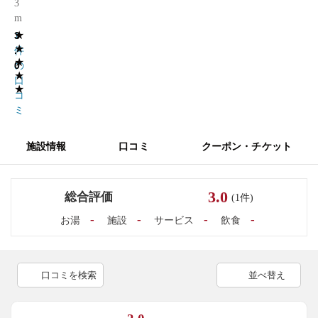
3
m
★
3
1
★
.
件
★
0
の
★
口
★
コ
ミ
施設情報
口コミ
クーポン・チケット
3.0
総合評価
(1件)
-
-
-
-
お湯
施設
サービス
飲食
口コミを検索
並べ替え