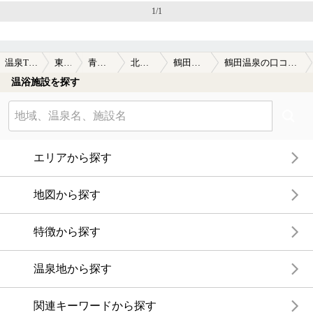
1/1
ール臭がしました。右奥には、打たせ湯もあります。かなり
の水量。先客が上がられた後、貸切状態で満喫できました。
鄙び度を通り越して、もはやＢ級。旅館部も営業されている
温泉TOP
東北
青森県
北津軽
鶴田温泉
鶴田温泉の口コミ一覧
とのことなので、鄙び系温泉が好きな方は、泊まってもいい
温浴施設を探す
かもと思いました。
エリアから探す
地図から探す
特徴から探す
温泉地から探す
関連キーワードから探す