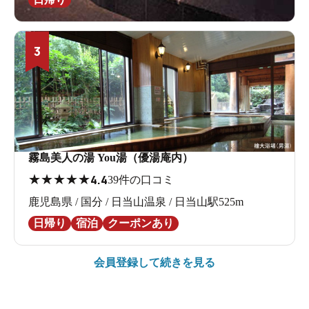
3
霧島美人の湯 You湯（優湯庵内）
★
★
★
★
★
4.4
39件の口コミ
鹿児島県 / 国分 / 日当山温泉 / 日当山駅525m
日帰り
宿泊
クーポンあり
会員登録して続きを見る