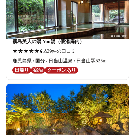
霧島美人の湯 You湯（優湯庵内）
★
★
★
★
★
4.4
39件の口コミ
鹿児島県 / 国分 / 日当山温泉 / 日当山駅525m
日帰り
宿泊
クーポンあり