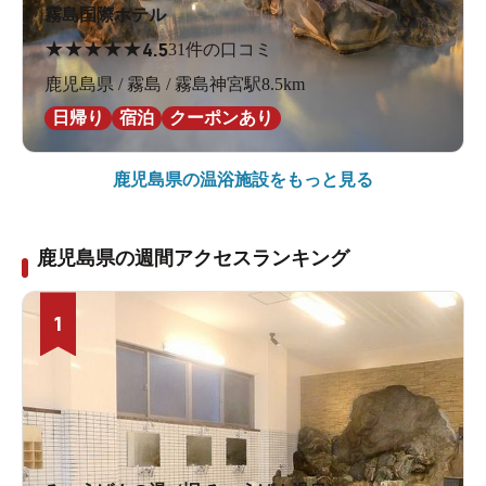
霧島国際ホテル
★
★
★
★
★
4.5
31件の口コミ
鹿児島県 / 霧島 / 霧島神宮駅8.5km
日帰り
宿泊
クーポンあり
鹿児島県の
温浴施設をもっと見る
鹿児島県の週間アクセスランキング
1