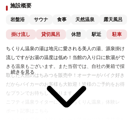
施設概要
岩盤浴
サウナ
食事
天然温泉
露天風呂
掛け流し
貸切風呂
休憩
駅近
駐車
ちくりん温泉の湯は地元に愛される美人の湯、源泉掛け
流しですがお湯の温度は低め！当館の入り口に飲湯がで
きる温泉もございます。また当宿では、自社の巣箱で採
続きを見る
取した天然のはちみつを販売中！オーナーがバイク好き
だからバイカーのお客様も大歓迎！皆様のご予約をお得
なプランでお待ちしております。
ニフティ温泉ライターによる「ちくりん温泉」体験レ
ポート記事はこちら
「ちくりん温泉」入浴レビュー！源泉かけ流し美肌湯＆
コスパ抜群の家族風呂・大衆風呂・宿泊施設を徹底紹介