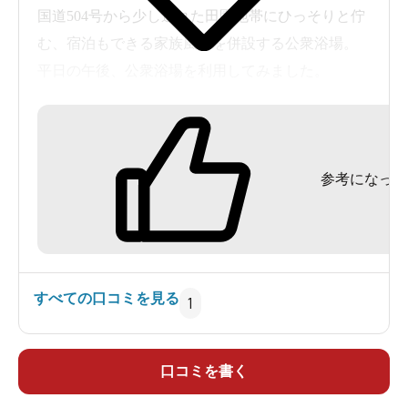
国道504号から少し逸れた田園地帯にひっそりと佇
む、宿泊もできる家族風呂を併設する公衆浴場。
平日の午後、公衆浴場を利用してみました。
入浴料300円は、母屋の入口左側の受付で。母屋に
入って右側にすぐ男女別の浴室があり、男湯は手
参考になった
前側です。
棚だけと100円返却式ロッカーがある脱衣場には、
ドライヤーもあり。浴室に入ると、右側に6人分の
シャワー付カランがある洗い場。公衆浴場なの
すべての口コミを見る
1
で、石鹸などのアメニティはありません。
左側に10人サイズのタイル張り内湯があり、無色
口コミを書く
透明のナトリウムー炭酸水素塩・塩化物温泉（源