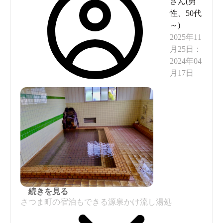
さん(
男
性
、
50代
～
)
2025年11
月25日
：
2024年04
月17日
続きを見る
さつま町の宿泊もできる源泉かけ流し湯処