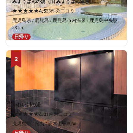
みょうばんの湯（旧 みょうばん温泉）
★
★
★
★
★
4.3
23件の口コミ
鹿児島県 / 鹿児島 / 鹿児島市内温泉 / 鹿児島中央駅
281m
日帰り
2
かれい川の湯
★
★
★
★
★
4.0
1件の口コミ
鹿児島県 / 霧島 / 表木山駅895m
日帰り