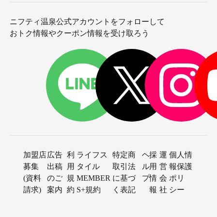
ニフティ温泉公式アカウントをフォローして
おトク情報やクーポン情報を受け取ろう
加盟店
広告
利
ライフス
特定商
ヘ
採
運
個人情
募集
出稿
用
タイル
取引法
ル
用
営
報保護
(資料
のご
規
MEMBER
に基づ
プ
情
会
ポリ
請求)
案内
約
S+規約
く表記
報
社
シー