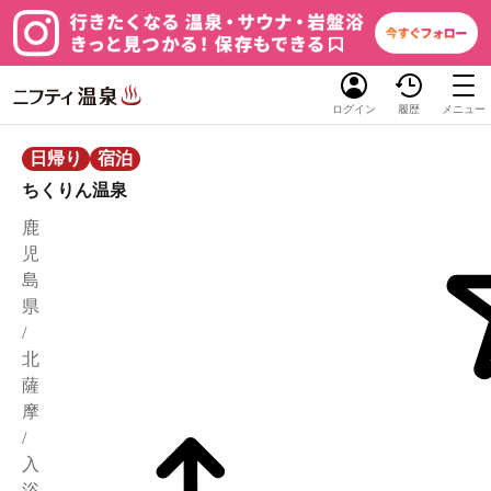
ログイン
履歴
メニュー
日帰り
宿泊
ちくりん温泉
鹿
児
島
県
/
北
薩
摩
/
入
浴