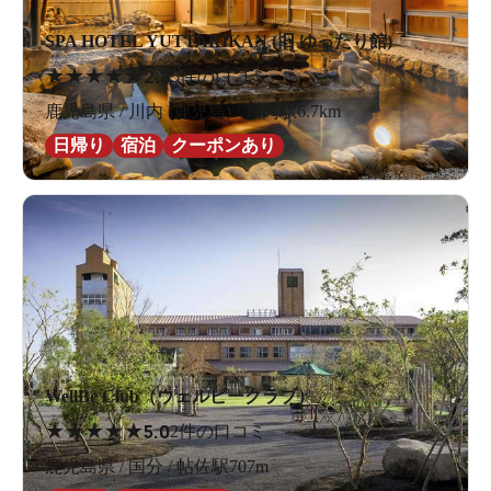
SPA HOTEL YUTTARIKAN (旧 ゆったり館)
★
★
★
★
★
2.8
5件の口コミ
鹿児島県 / 川内 (鹿児島) / 川内駅6.7km
日帰り
宿泊
クーポンあり
WellBe Club（ウェルビークラブ）
★
★
★
★
★
5.0
2件の口コミ
鹿児島県 / 国分 / 帖佐駅707m