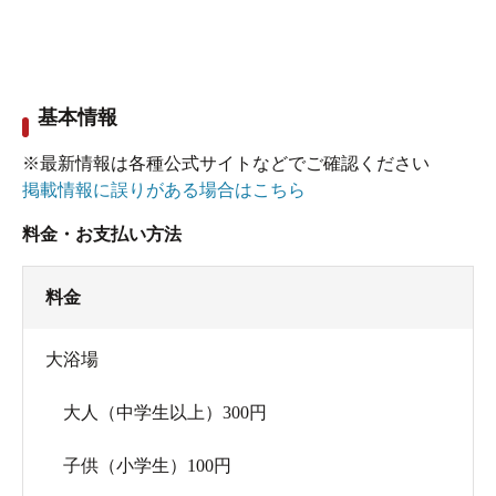
泉名: 宮之城その他12号）が源泉かけ流しにされて
います。泉温48.3℃を加水・加温なしで、43℃位で
供給。PH7.7で、肌がややスベスベする浴感です。
基本情報
循環・消毒なし。湯口の湯を口に含むと、ほんの
りと鉄臭がしてまろやかな味。赤茶色の大きな湯
※最新情報は各種公式サイトなどでご確認ください
の花も舞い上がります。
掲載情報に誤りがある場合はこちら
料金・お支払い方法
窓の外は、駐車場の景色。家族風呂からは賑やか
な声が聞こえてきますが、こちらはずっと貸切状
料金
態で静かに湯浴みを楽しめました。
大浴場
リーズナブルに素泊まりもできるので、一度泊
大人（中学生以上）300円
まって湯めぐりや観光の拠点として利用してみた
いですね。
子供（小学生）100円