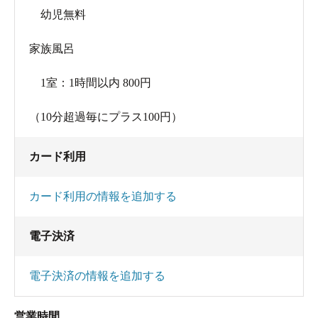
幼児無料
主な成分: ﾘﾁｳﾑｲｵﾝ0.5mg、ﾅﾄﾘｳﾑｲｵﾝ369.1mg、ｱﾝﾓﾆｳ
ﾑｲｵﾝ0.1mg、ﾏｸﾞﾈｼｳﾑｲｵﾝ1.6mg、ｶﾙｼｳﾑｲｵﾝ10.0mg、ｽ
家族風呂
ﾄﾛﾝﾁｳﾑｲｵﾝ0.1mg、ﾏﾝｶﾞﾝｲｵﾝ0.2mg、鉄（II）ｲｵﾝ
0.2mg、ﾌｯ化物ｲｵﾝ4.0mg、塩化物ｲｵﾝ189.4mg、臭化
1室：1時間以内 800円
物ｲｵﾝ0.1mg、硫酸ｲｵﾝ0.1mg、炭酸水素ｲｵﾝ
（10分超過毎にプラス100円）
647.3mg、ﾒﾀｹｲ酸63.8mg、ﾒﾀﾎｳ酸73.5mg、遊離二酸
化炭素24.2mg、成分総計1391mg
カード利用
カード利用の情報を追加する
電子決済
電子決済の情報を追加する
営業時間