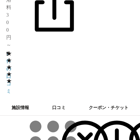
料
3
0
0
円
～
★
5
1
★
件
★
の
★
口
★
コ
ミ
施設情報
口コミ
クーポン・チケット