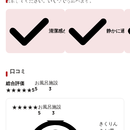
投票してください。いくつでも選べます。
投票ありがとうございます
投票ありがとうございます
清潔感がある
静かに過ご
口コミ
お風呂
施設
総合評価
5
3
5
★
★
★
★
★
★
★
★
★
★
お風呂
施設
5
3
きくりん