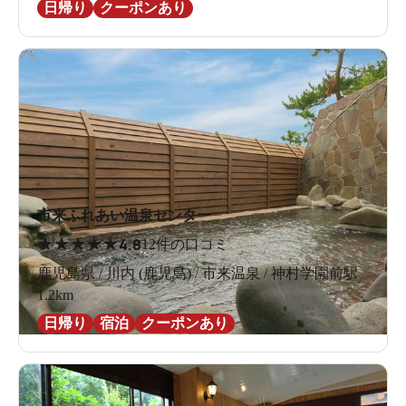
日帰り
クーポンあり
市来ふれあい温泉センター
★
★
★
★
★
4.8
12件の口コミ
鹿児島県 / 川内 (鹿児島) / 市来温泉 / 神村学園前駅
1.2km
日帰り
宿泊
クーポンあり