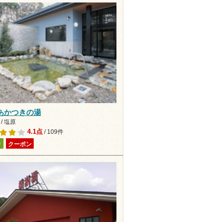
あかつきの湯
/ 塩原
4.1点
/ 109件
り
クーポン