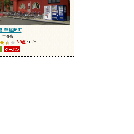
湯 宇都宮店
/ 宇都宮
3.9点
/ 16件
り
クーポン