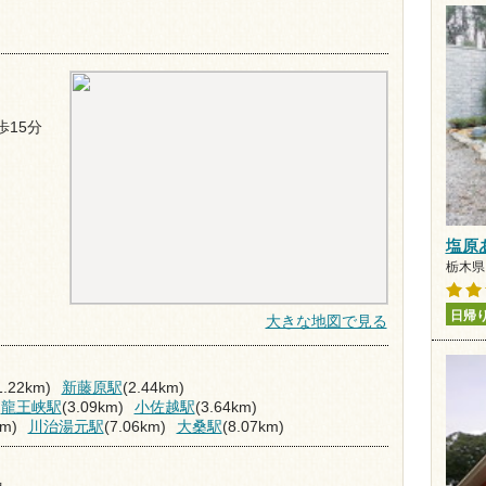
15分
塩原
栃木県 
日帰
大きな地図で見る
1.22km)
新藤原駅
(2.44km)
龍王峡駅
(3.09km)
小佐越駅
(3.64km)
km)
川治湯元駅
(7.06km)
大桑駅
(8.07km)