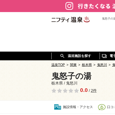
鬼怒子の
温浴施設を探す
電
温泉TOP
>
関東
>
栃木県
>
鬼怒川
>
鬼怒子の湯
栃木県 / 鬼怒川
0.0
/
2件
施設情報・アクセス
口コミ