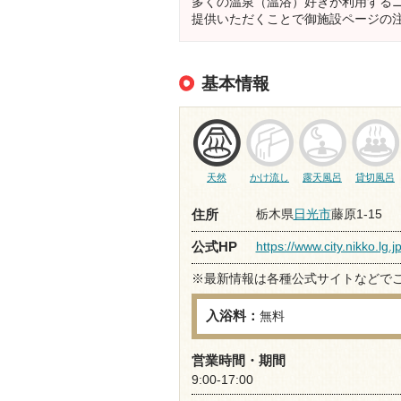
多くの温泉（温浴）好きが利用する
提供いただくことで御施設ページの
基本情報
天然
かけ流し
露天風呂
貸切風呂
栃木県
日光市
藤原1-15
住所
https://www.city.nikko.lg.
公式HP
※最新情報は各種公式サイトなどで
入浴料：
無料
営業時間・期間
9:00-17:00