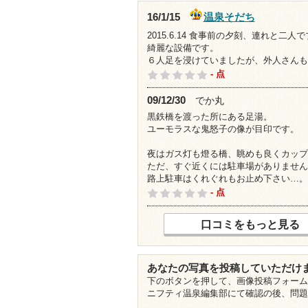
温泉そだち
16/1/15
2015.6.14 食事前の夕刻、連れと
綺麗な設備です。
６人足を浸けていましたが、外人さんも
- 点
09/12/30
でか丸
黒鉄橋を渡った所にある足湯。
ユーモラスな鬼怒子の像が目印です。
夜はガス灯も燈る橋、眺めも良くカップ
ただ、すぐ近くには駐車場がありません
路上駐車はくれぐれもお止め下さい…。
- 点
口コミをもっと見る
あなたの写真を投稿していただけ
下のボタンを押して、画像投稿フォーム
ニフティ温泉編集部にて確認の後、問題