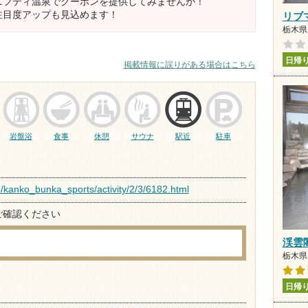
ニフティ温泉でクーポンを提供してみませんか！
注目度アップも見込めます！
リブ
栃木県 
日帰
掲載情報に誤りがある場合はこちら
岩盤浴
食事
休憩
サウナ
駅近
駐車
jp/kanko_bunka_sports/activity/2/3/6182.html
ご確認ください
渓雲
栃木県 
日帰