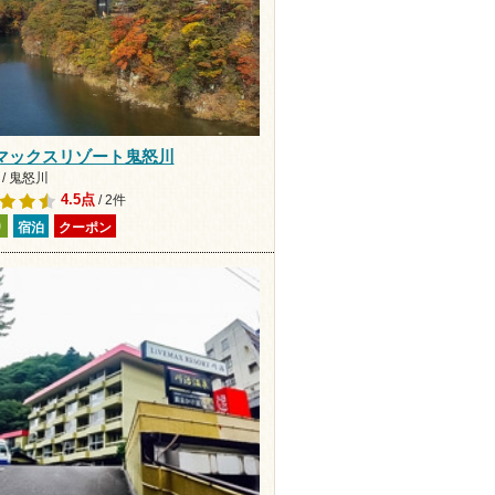
マックスリゾート鬼怒川
/ 鬼怒川
4.5点
/ 2件
り
宿泊
クーポン