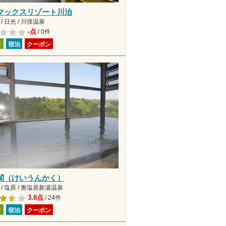
マックスリゾート川治
/ 日光 / 川俣温泉
-点
/ 0件
り
宿泊
クーポン
閣（けいうんかく）
/ 塩原 / 奥塩原新湯温泉
3.8点
/ 24件
り
宿泊
クーポン