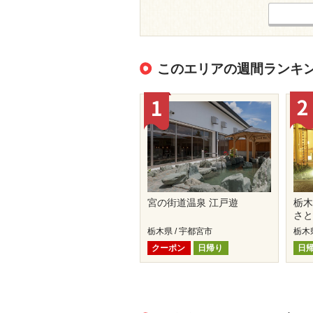
このエリアの週間ランキ
宮の街道温泉 江戸遊
栃木
さ
栃木県 / 宇都宮市
栃木
クーポン
日帰り
日