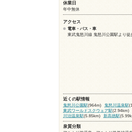
休業日
年中無休
アクセス
電車・バス・車
東武鬼怒川線 鬼怒川公園駅より徒歩
近くの駅情報
鬼怒川公園駅
(964m)
鬼怒川温泉駅
(
東武ワールドスクウェア駅
(2.94km)
川治温泉駅
(5.85km)
新高徳駅
(5.99
泉質分類