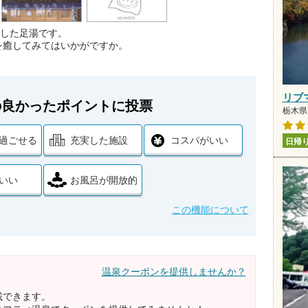
置した足湯です。
を癒してみてはいかがですか。
リブ
の良かったポイントに投票
栃木県 
過ごせる
充実した施設
コスパがいい
日帰
いい
お風呂が開放的
この機能について
温泉クーポンを提供しませんか？
載できます。