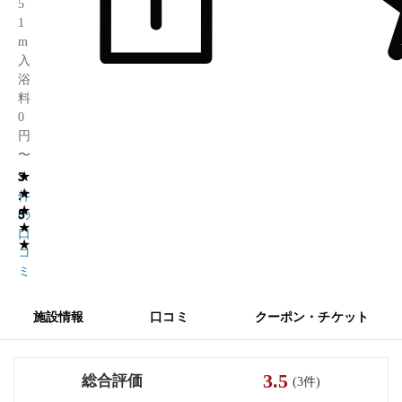
5
1
m
入
浴
料
0
円
〜
★
3
3
★
.
件
★
5
の
★
口
★
コ
ミ
施設情報
口コミ
クーポン・チケット
3.5
総合評価
(3件)