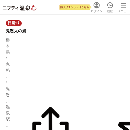
購入済チケットはこちら
ログイン
履歴
メニュー
日帰り
鬼怒太の湯
栃
木
県
/
鬼
怒
川
/
鬼
怒
川
温
泉
駅
1