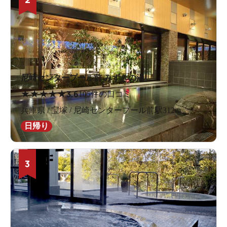
尼崎センタープール前 みずきの湯
★
★
★
★
★
3.6
105件の口コミ
兵庫県 / 宝塚 / 尼崎センタープール前駅312m
日帰り
3