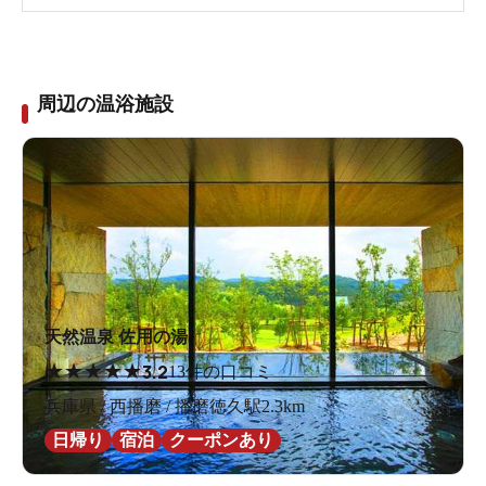
周辺の温浴施設
天然温泉 佐用の湯
★
★
★
★
★
3.2
13件の口コミ
兵庫県 / 西播磨 / 播磨徳久駅2.3km
日帰り
宿泊
クーポンあり