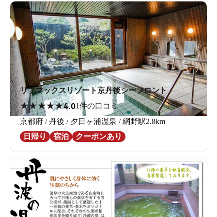
リブマックスリゾート京丹後シーフロント
★
★
★
★
★
4.0
1件の口コミ
京都府 / 丹後 / 夕日ヶ浦温泉 / 網野駅2.8km
日帰り
宿泊
クーポンあり