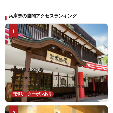
兵庫県の週間アクセスランキング
1
有馬温泉 太閤の湯
★
★
★
★
★
4.5
923件の口コミ
兵庫県 / 有馬 / 有馬温泉 / 有馬温泉駅497m
日帰り
クーポンあり
2