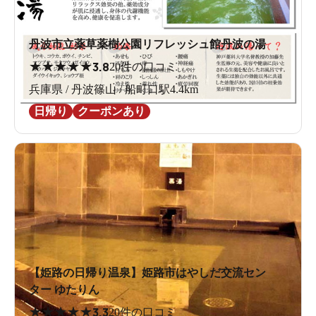
丹波市立薬草薬樹公園リフレッシュ館丹波の湯
★
★
★
★
★
3.8
20件の口コミ
兵庫県 / 丹波篠山 / 船町口駅4.4km
日帰り
クーポンあり
【姫路の日帰り温泉】姫路市はやしだ交流セン
ター ゆたりん
★
★
★
★
★
3.3
20件の口コミ