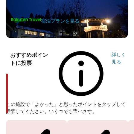
宿泊プランを見る
1泊
円～
おすすめポイン
詳しく
見る
トに投票
この施設で「よかった」と思ったポイントをタップして
投票してください。いくつでも選べます。
投票ありがとうございます
投票ありがとうございます