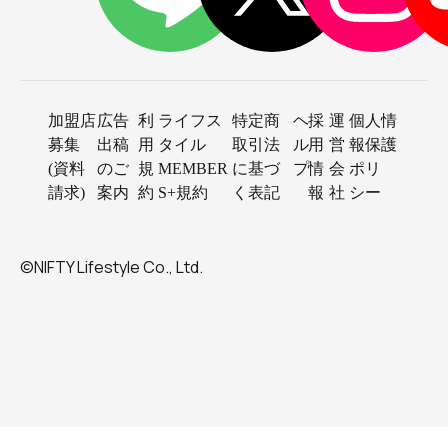
加盟店
広告
利
ライフス
特定商
ヘ
採
運
個人情
募集
出稿
用
タイル
取引法
ル
用
営
報保護
(資料
のご
規
MEMBER
に基づ
プ
情
会
ポリ
請求)
案内
約
S+規約
く表記
報
社
シー
©NIFTY Lifestyle Co., Ltd.