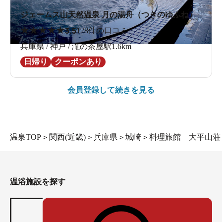
ジェームス山天然温泉 月の湯舟（つきのゆふね）
★
★
★
★
★
3.5
128件の口コミ
兵庫県 / 神戸 / 滝の茶屋駅1.6km
日帰り
クーポンあり
会員登録して続きを見る
温泉TOP
＞
関西(近畿)
＞
兵庫県
＞
城崎
＞
料理旅館 大平山荘
温浴施設を探す