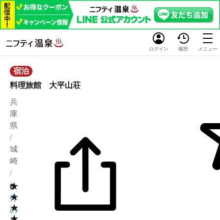
ログイン
履歴
メニュー
宿泊
料理旅館 大平山荘
兵
庫
県
/
城
崎
/
★
0
0
★
件
★
の
★