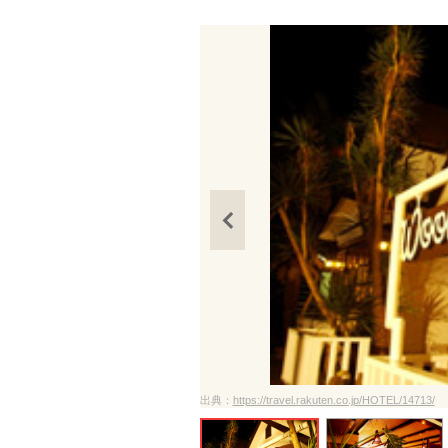
ださい
出典：
https://travel.rakuten.co.jp/HOTEL/14713/