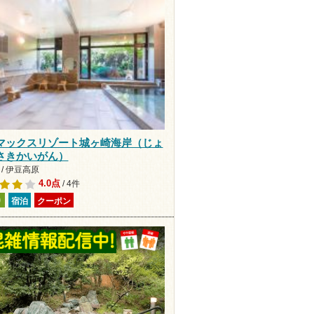
マックスリゾート城ヶ崎海岸（じょ
さきかいがん）
/ 伊豆高原
4.0点
/ 4件
り
宿泊
クーポン