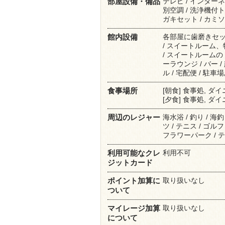
テレビ / インターネッ
部屋設備・備品
別空調 / 洗浄機付トイ
ガキセット / カミソリ
各部屋に歯磨きセ
館内設備
/ スイートルーム
/ スイートルームの
ーラウンジ / バー 
ル / 宅配便 / 駐車
[朝食] 食事処, ダ
食事場所
[夕食] 食事処, ダ
海水浴 / 釣り / 
周辺のレジャー
ツ / テニス / ゴルフ
フラワーパーク / 
利用不可
利用可能なクレ
ジットカード
取り扱いなし
ポイント加算に
ついて
取り扱いなし
マイレージ加算
について