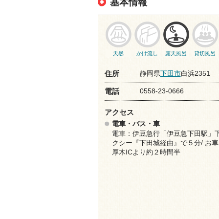
基本情報
天然
かけ流し
露天風呂
貸切風呂
静岡県
下田市
白浜2351
住所
0558-23-0666
電話
アクセス
電車・バス・車
電車：伊豆急行「伊豆急下田駅」下
クシー『下田城経由』で５分/ お
厚木ICより約２時間半