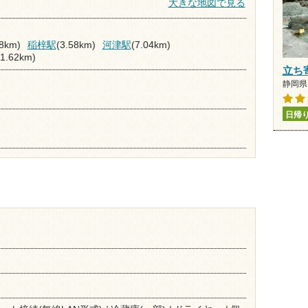
大きな地図で見る
98km)
稲梓駅
(3.58km)
河津駅
(7.04km)
11.62km)
立ち
静岡県 
日帰