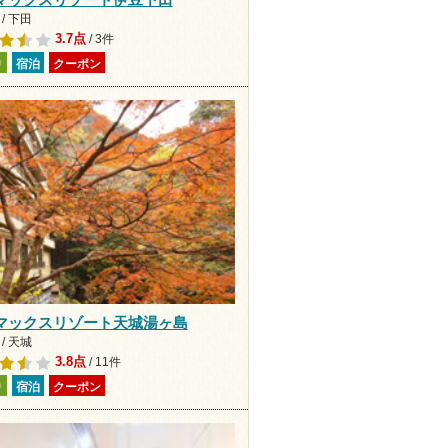
/ 下田
3.7点
/ 3件
り
宿泊
クーポン
マックスリゾート天城湯ヶ島
/ 天城
3.8点
/ 11件
り
宿泊
クーポン