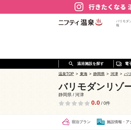
バリモダ
報
温浴施設を探す
電
温泉TOP
>
東海
>
静岡県
>
河津
>
バ
バリモダンリゾ
静岡県 / 河津
0.0
/ 0件
宿泊プラン
施設情報・ア