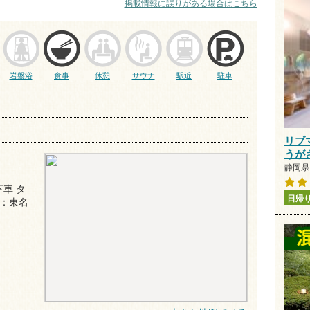
掲載情報に誤りがある場合はこちら
岩盤浴
食事
休憩
サウナ
駅近
駐車
リブ
うが
静岡県 
車 タ
日帰
車：東名