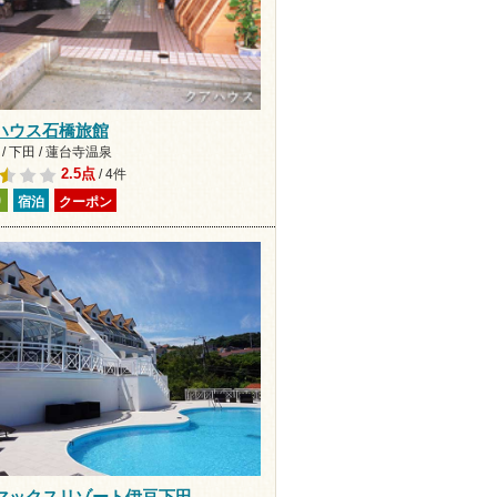
ハウス石橋旅館
/ 下田 / 蓮台寺温泉
2.5点
/ 4件
り
宿泊
クーポン
マックスリゾート伊豆下田