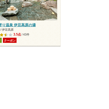
寄り温泉 伊豆高原の湯
/ 伊豆高原
3.5点
/ 43件
り
クーポン