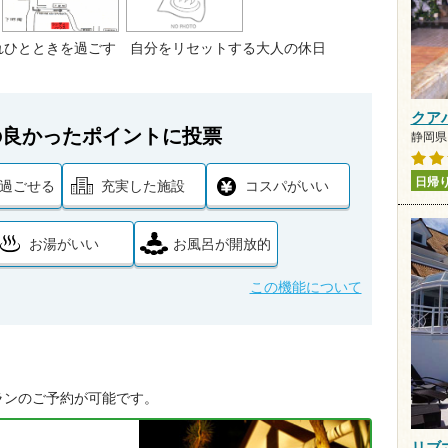
れひとときを過ごす 自分をリセットする大人の休日
クア
の良かったポイントに投票
静岡県 
日帰
過ごせる
充実した施設
コスパがいい
お湯がいい
お風呂が開放的
この機能について
ランのご予約が可能です。
リブ