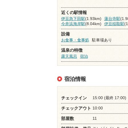
近くの駅情報
伊豆急下田駅
(1.93km)
蓮台寺駅
(1.
今井浜海岸駅
(8.04km)
伊豆稲取駅
(
設備
お食事・食事処
駐車場あり
温泉の特徴
露天風呂
宿泊
宿泊情報
15:00 (最終 17:00)
チェックイン
10:00
チェックアウト
11
部屋数