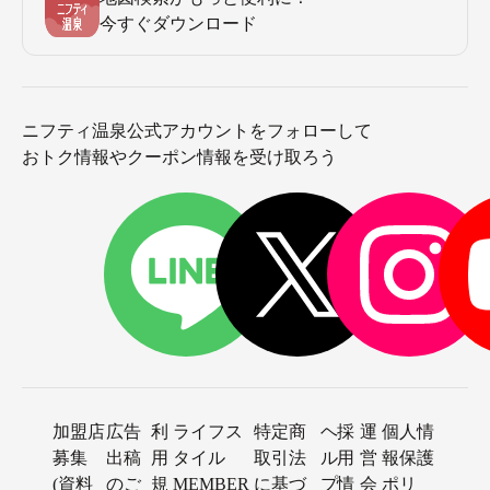
今すぐダウンロード
ニフティ温泉公式アカウントをフォローして
おトク情報やクーポン情報を受け取ろう
加盟店
広告
利
ライフス
特定商
ヘ
採
運
個人情
募集
出稿
用
タイル
取引法
ル
用
営
報保護
(資料
のご
規
MEMBER
に基づ
プ
情
会
ポリ