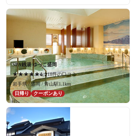
SPA銭湯 ゆっこ盛岡
★
★
★
★
★
4.2
18件の口コミ
岩手県 / 盛岡 / 青山駅1.1km
日帰り
クーポンあり