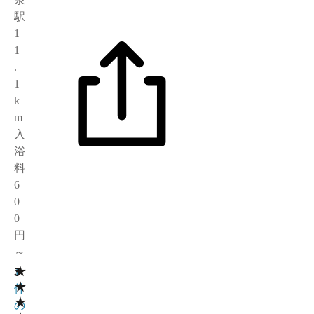
駅
1
1
.
1
k
m
入
浴
料
6
0
0
円
～
★
3
1
★
件
★
の