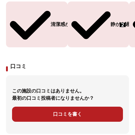
2
清潔感がある
静かに過ご
口コミ
この施設の口コミはありません。
最初の口コミ投稿者になりませんか？
口コミを書く