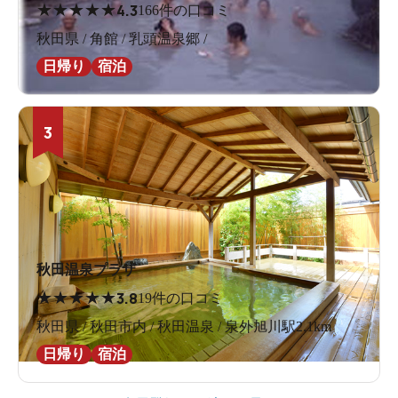
★
★
★
★
★
4.3
166件の口コミ
秋田県 / 角館 / 乳頭温泉郷 /
日帰り
宿泊
3
秋田温泉プラザ
★
★
★
★
★
3.8
19件の口コミ
秋田県 / 秋田市内 / 秋田温泉 / 泉外旭川駅2.1km
日帰り
宿泊