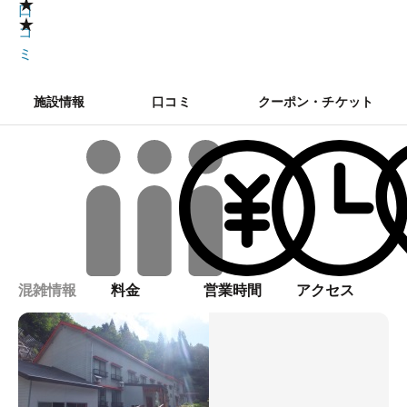
★
口
★
コ
ミ
施設情報
口コミ
クーポン・チケット
混雑情報
料金
営業時間
アクセス