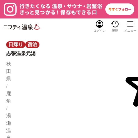
ログイン
履歴
メニュー
日帰り
宿泊
志張温泉元湯
秋
田
県
/
鹿
角
/
湯
瀬
温
泉