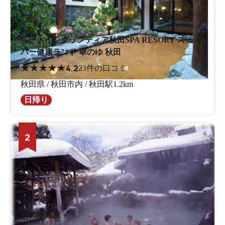
ルートイングランティア秋田SPA RESORT スー
パー健康ランド 華のゆ 秋田
★
★
★
★
★
4.2
23件の口コミ
秋田県 / 秋田市内 / 秋田駅1.2km
日帰り
2
鶴の湯温泉