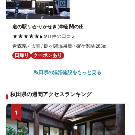
道の駅 いかりがせき 津軽 関の庄
★
★
★
★
★
4.2
11件の口コミ
青森県 / 弘前 / 碇ヶ関温泉郷 / 碇ケ関駅283m
日帰り
クーポンあり
秋田県の
温浴施設をもっと見る
秋田県の週間アクセスランキング
1