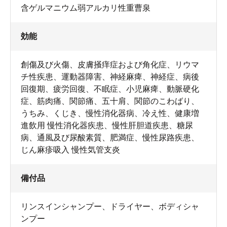
含ゲルマニウム弱アルカリ性重曹泉
効能
創傷及び火傷、皮膚掻痒症および角化症、リウマ
チ性疾患、運動器障害、神経麻痺、神経症、病後
回復期、疲労回復、不眠症、小児麻痺、動脈硬化
症、筋肉痛、関節痛、五十肩、関節のこわばり、
うちみ、くじき、慢性消化器病、冷え性、健康増
進飲用 慢性消化器疾患、慢性肝胆道疾患、糖尿
病、通風及び尿酸素質、肥満症、慢性尿路疾患、
じん麻疹吸入 慢性気管支炎
備付品
リンスインシャンプー
、
ドライヤー
、
ボディシャ
ンプー