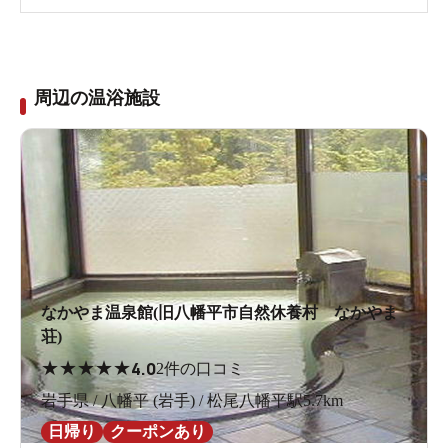
周辺の温浴施設
なかやま温泉館(旧八幡平市自然休養村 なかやま
荘)
★
★
★
★
★
4.0
2件の口コミ
岩手県 / 八幡平 (岩手) / 松尾八幡平駅5.7km
日帰り
クーポンあり