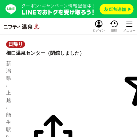
ログイン
履歴
メニュー
日帰り
柵口温泉センター（閉館しました）
新
潟
県
/
上
越
/
能
生
駅
9