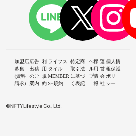
加盟店
広告
利
ライフス
特定商
ヘ
採
運
個人情
募集
出稿
用
タイル
取引法
ル
用
営
報保護
(資料
のご
規
MEMBER
に基づ
プ
情
会
ポリ
請求)
案内
約
S+規約
く表記
報
社
シー
©NIFTY Lifestyle Co., Ltd.