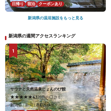
日帰り
宿泊
クーポンあり
新潟県の
温浴施設をもっと見る
新潟県の週間アクセスランキング
1
サウナと天然温泉じょんのび館
★
★
★
★
★
4.1
26件の口コミ
新潟県 / 新潟 / 巻駅5.1km