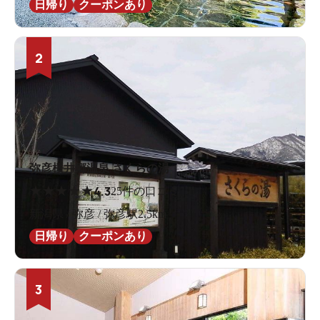
日帰り
クーポンあり
2
弥彦桜井郷温泉 さくらの湯
★
★
★
★
★
4.3
25件の口コミ
新潟県 / 弥彦 / 弥彦駅2.5km
日帰り
クーポンあり
3