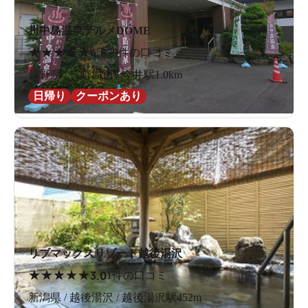
川中島温泉テルメDOME
★
★
★
★
★
4.6
79件の口コミ
長野県 / 長野周辺 / 今井駅1.0km
日帰り
クーポンあり
リブマックスリゾート越後湯沢
★
★
★
★
★
3.0
1件の口コミ
新潟県 / 越後湯沢 / 越後湯沢駅452m