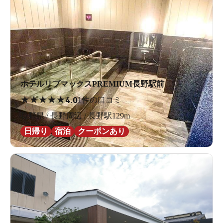
ホテルリブマックスPREMIUM長野駅前
★
★
★
★
★
4.0
1件の口コミ
長野県 / 長野周辺 / 長野駅129m
日帰り
宿泊
クーポンあり