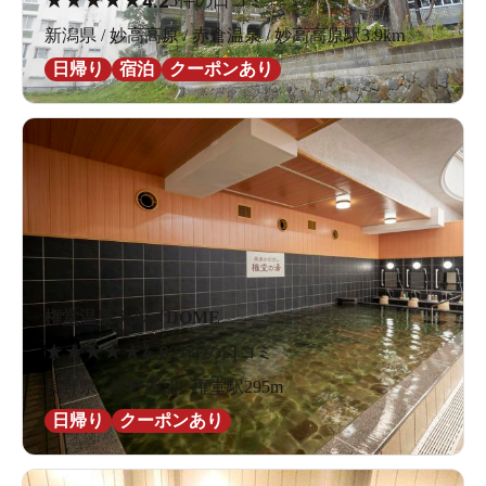
4.2
5件の口コミ
新潟県 / 妙高高原 / 赤倉温泉 / 妙高高原駅3.9km
日帰り
宿泊
クーポンあり
権堂温泉テルメDOME
★
★
★
★
★
4.8
21件の口コミ
長野県 / 長野周辺 / 権堂駅295m
日帰り
クーポンあり