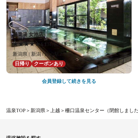
極楽湯 女池店
★
★
★
★
★
4.1
34件の口コミ
新潟県 / 新潟 / 白山駅2.5km
日帰り
クーポンあり
会員登録して続きを見る
温泉TOP
＞
新潟県
＞
上越
＞
柵口温泉センター（閉館しまし