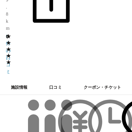
.
8
k
m
★
0
0
★
件
★
の
★
口
★
コ
ミ
施設情報
口コミ
クーポン・チケット