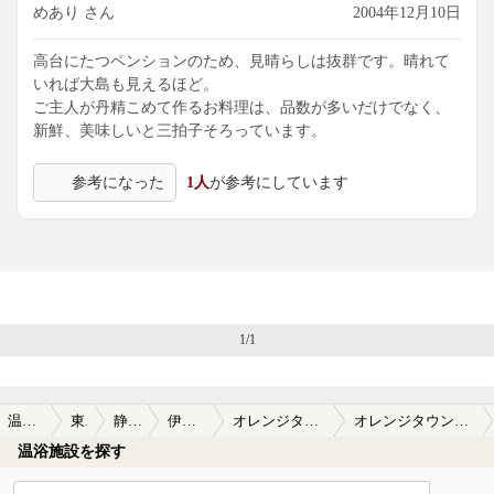
めあり さん
2004年12月10日
高台にたつペンションのため、見晴らしは抜群です。晴れて
いれば大島も見えるほど。
ご主人が丹精こめて作るお料理は、品数が多いだけでなく、
新鮮、美味しいと三拍子そろっています。
参考になった
1人
が参考にしています
1/1
温泉TOP
東海
静岡県
伊豆高原
オレンジタウン彩香
オレンジタウン彩香の口コミ一覧
温浴施設を探す