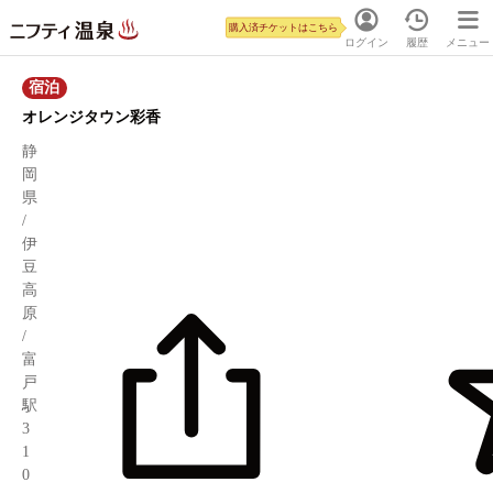
購入済チケットはこちら
ログイン
履歴
メニュー
宿泊
オレンジタウン彩香
静
岡
県
/
伊
豆
高
原
/
富
戸
駅
3
1
0