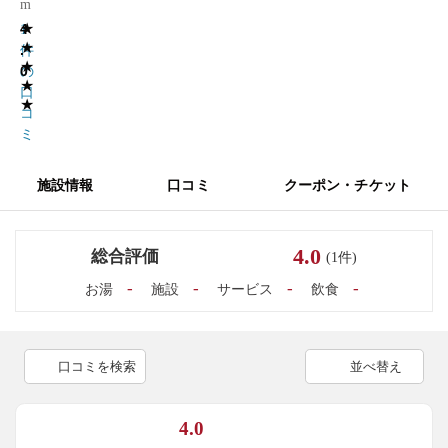
m
★
4
1
★
.
件
★
0
の
★
口
★
コ
ミ
施設情報
口コミ
クーポン・チケット
4.0
総合評価
(1件)
-
-
-
-
お湯
施設
サービス
飲食
口コミを検索
並べ替え
4.0