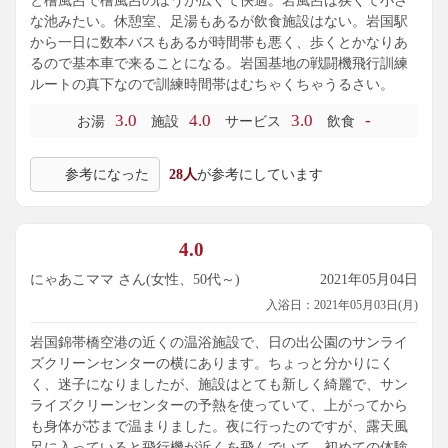
と檜風呂で檜風呂のほうが広くて快適。岩風呂は狭くて小さ
な池みたい。休憩室、足湯もあるが飲食施設はない。岩国駅
から一日に数本バスもあるが時間帯も悪く、歩くとかなりあ
るので基本車で来ることになる。岩国基地の戦闘機飛行訓練
ルートの真下なので訓練時間帯はむちゃくちゃうるさい。
3.0
4.0
3.0
-
お湯
施設
サービス
飲食
参考になった
28人
が参考にしています
4.0
にゃあこママ さん(女性、50代～)
2021年05月04日
入浴日：2021年05月03日(月)
岩国錦帯橋空港の近くの温浴施設で、日の出公園のサンライ
ズクリーンセンターの横にあります。ちょっと分かりにく
く、迷子になりましたが、施設はとても新しく綺麗で、サン
ライズクリーンセンターの予熱を使っていて、上がってから
も身体が芯まで温まりました。夜に行ったのですが、露天風
呂に入っていると飛行機が近くを飛んでいて、初めての体験