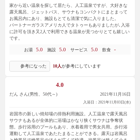
めします。
家から近い温泉を探して居たら、人工温泉ですが、大好きな
露天風呂、ジェットバス、サウナもコンパクトにまとまって
ここに行くようになって、他のスーパー銭湯にはゆかなくな
お風呂内にあり、施設もとても清潔で気に入りました。
りました（という位気に入っているスーパー銭湯です）
パートナーガラスアメリカ人でタトゥーもありましたが､入浴
に許可を頂き又2人で利用できる温泉が見つかりとても嬉しい
です。
5.0
5.0
5.0
-
お湯
施設
サービス
飲食
参考になった
10人
が参考にしています
4.0
だん さん(男性、50代～)
2021年11月16日
入浴日：2021年11月03日(水)
岩国市の新しい焼却場の排熱利用施設。人工温泉で露天風呂
サウナもあるが全体的に浴場はかなり狭くサウナは争奪状
態。歩行浴用のプールもあり、水着着用で男女共用。歩行浴
運動して人工温泉であたたまることができる。露天は岩風呂