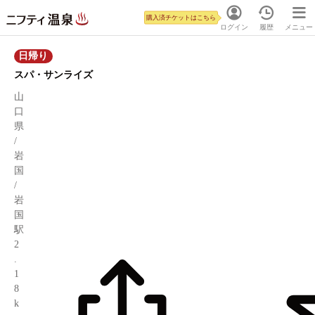
購入済チケットはこちら
ログイン
履歴
メニュー
日帰り
スパ・サンライズ
山
口
県
/
岩
国
/
岩
国
駅
2
.
1
8
k