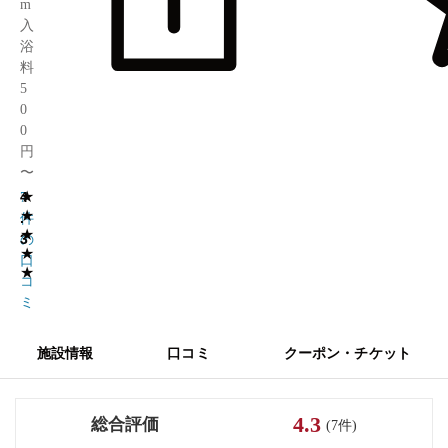
m
入
浴
料
5
0
0
円
〜
★
4
7
★
.
件
★
3
の
★
口
★
コ
ミ
施設情報
口コミ
クーポン・チケット
4.3
総合評価
(7件)