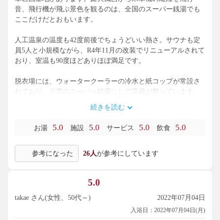
音、飛行機が飛ぶ景色を観るのは、全国のスーパー銭湯でも
ここだけだとおもいます。
人工温泉の温度も42度前後でちょうどいい熱さ。サウナも定
員5人と小規模ながら、R4年11月の改装でリニューアルされて
おり、室温も90度ほどありほぼ満足です。
脱衣場には、ウォータークーラーの冷水と紙コップが常設さ
れており、公営のスーパー銭湯にして設備が整っています。
続きを読む
入浴料は、大人500円ですが、回数券（5枚つづり）が2,000円
で、一回あたり400円で入浴できます。また、障碍者手帳をお
5.0
5.0
5.0
5.0
お湯
施設
サービス
飲食
持ちの方は、割引料金で250円で入浴ができます。
参考になった
26人
が参考にしています
最寄りの岩国駅から多少距離があり、徒歩だと40分位はかか
るとおもいます。市営バスかタクシーで来られる方がいま
す。車やバイクだと便利だとおもいます。
5.0
また、ごみ処理場の予熱でお湯を沸かしている、防波堤の外
takae さん(女性、50代～)
2022年07月04日
にあることから、台風や大波のときは休業になります。天候
入浴日：2022年07月04日(月)
が悪いときは、電話で確認してからご利用されることをお勧