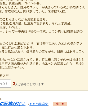
ー鍵札、貴重品鍵、コイン不要。
さんらしき人、自分のロッカーが決まっているのか私の隣に入
度、排煙窓なんか開け放っていた。来客数3人程。
壁のこじんまりながら風情ある造り。
槽に無色透明の湯、圧注浴２箇所あり。それと水風呂。
段席、TVなし。
バー、シャワー中央捻り栓の一体式。カラン周りは御影石調の
風呂のくびれに橋がかかり、右は軒下にありカエルの像がアク
、左は打たせ湯２本あり。
たる岩風呂があり、曇り勝ちの空ながら、日差しはありカラッ
敷地いっぱい活用されている。特に柵も無くその先は桃畑と付
は甲府方面の街並みが見える。地元向けの温泉ながら、穴場と
期には混みそうだ。
曇:初入浴
3
った！
人が
参考にしています
4日
の記載がない
（
ももの里温泉
）