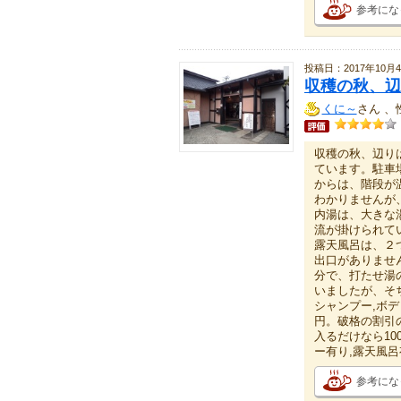
参考にな
投稿日：2017年10月
収穫の秋、辺
くに～
さん 、
収穫の秋、辺り
ています。駐車
からは、階段が
わかりませんが
内湯は、大きな
流が掛けられて
露天風呂は、２
出口がありませ
分で、打たせ湯
いましたが、そ
シャンプー,ボデ
円。破格の割引
入るだけなら1
ー有り,露天風呂
参考にな