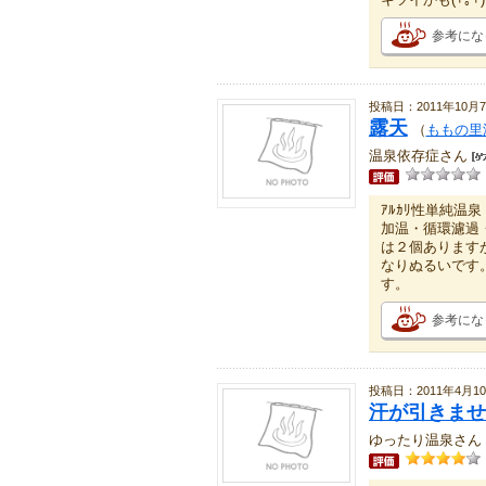
参考にな
投稿日：2011年10月
露天
（
ももの里
温泉依存症さん
ｱﾙｶﾘ性単純温泉
加温・循環濾過
は２個あります
なりぬるいです
す。
参考にな
投稿日：2011年4月1
汗が引きませ
ゆったり温泉さん