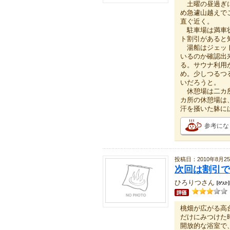
土曜の昼過ぎに
め急遽山越えで
直ぐ近く。
駐車場は満車状
ト割引があると
湯船はジェット
いるのか確認出
る。サウナ利用
め。少しつるつ
いだろうと。
休憩場は二カ所
カ所の休憩場は
汗を掻いた躰に
参考にな
投稿日：2010年8月2
次回は割引で
ひろりつさん
桃畑が広がる高
だけにみつけた
開放的な浴室で