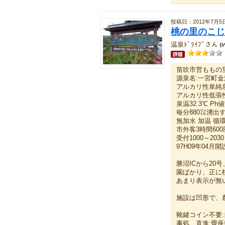
投稿日：2012年7月5
桃の里のこじ
温泉ﾄﾞﾗｲﾌﾞさん
笛吹市営ももの里
源泉名:一宮町金
アルカリ性単純
アルカリ性低張
泉温32.3℃ Ph値
毎分880㍑湧出
無加水 加温 循
市外客3時間600
受付1000～203
97H09年04月開
勝沼ICから20
園ばかり、正に
あまり表示が無
施設は凹形で、
靴鍵コイン不要
事処、直進:畳