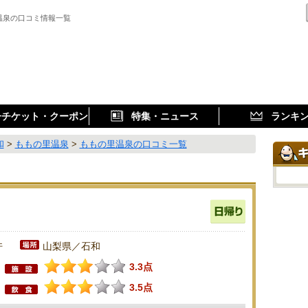
温泉の口コミ情報一覧
子チケット・クーポン
特集・ニュース
ランキ
和
>
ももの里温泉
>
ももの里温泉の口コミ一覧
件
山梨県／石和
3.3点
3.5点