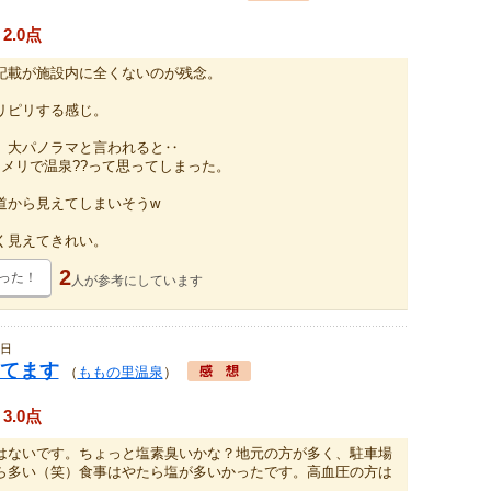
2.0点
記載が施設内に全くないのが残念。
リピリする感じ。
、大パノラマと言われると‥
ヌメリで温泉??って思ってしまった。
道から見えてしまいそうw
く見えてきれい。
2
った！
人が
参考にしています
9日
てます
（
ももの里温泉
）
3.0点
はないです。ちょっと塩素臭いかな？地元の方が多く、駐車場
ら多い（笑）食事はやたら塩が多いかったです。高血圧の方は