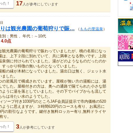
17
った！
人が
参考にしています
4日
りは観光農園の葡萄狩りで賑…
（
ももの里温泉
）
性別：男性 、年代：～10代
4.0点
は観光農園の葡萄狩りで賑わっていましたが、桃の名前になっ
場は、上下２段に別れていて、共に満車となる勢いです。上段
温泉側に付けられていました。湯がどのようなものだったのか
、すっかり特徴の無いものとなっていました。
湯船の縁が木材になっていました。湯出口は無く、ジェット水
いました。
つの岩風呂で構成されています。屋根が無い方の湯船には、湯
んでした。屋根付きの方は、奥への通路で隔てられた小さな部
のように湯を落としていました。その下でパイプからも流して
ちらは冷たい水のようでした。
ィソープ付き1030円のところJAF会員証提示で市内価格の520
のように思えますが、３時間620円のコースも有り、お風呂に
00円の割引なようです。鍵付き無料ロッカー有り,無料ドライヤ
有り。
3
った！
人が
参考にしています