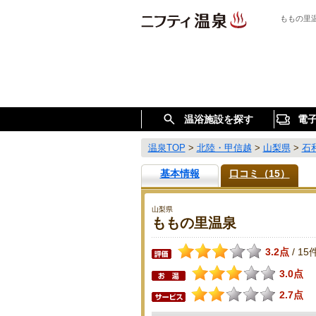
ももの里
温浴施設を探す
電
温泉TOP
>
北陸・甲信越
>
山梨県
>
石
基本情報
口コミ（15）
山梨県
ももの里温泉
3.2点
15
/
3.0点
2.7点