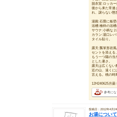
脱衣室:ロッカ
後から来た常連
れ、譲らない態
湯殿:石畳に板
浴槽:檜枠の浴
サウナ:小柄な２
カラン:湯口レ
タイル貼り。
露天:瓢箪形岩
セントを添える
もう一つ陽の当
とした暑さ。
露天は広くない
近の山、遠くに
言える。桃の時
12H240625月
参考にな
投稿日：2012年4月2
お湯について