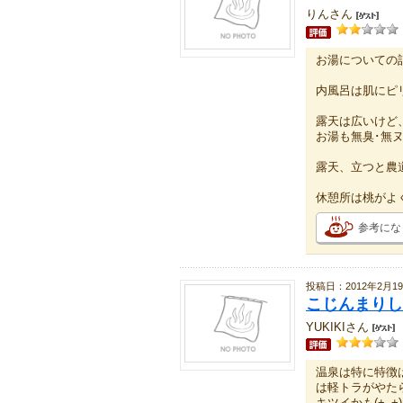
りんさん
お湯についての
内風呂は肌にピ
露天は広いけど
お湯も無臭･無
露天、立つと農
休憩所は桃がよ
参考にな
投稿日：2012年2月1
こじんまりし
YUKIKIさん
温泉は特に特徴
は軽トラがやた
キツイかも(+｡+)