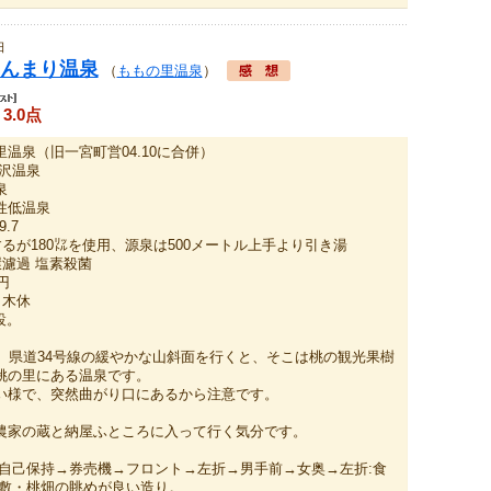
日
んまり温泉
（
ももの里温泉
）
3.0点
温泉（旧一宮町営04.10に合併）
沢温泉
泉
性低温泉
9.7
するが180㍑を使用、源泉は500メートル上手より引き湯
環濾過 塩素殺菌
円
0 木休
設。
号、県道34号線の緩やかな山斜面を行くと、そこは桃の観光果樹
桃の里にある温泉です。
い様で、突然曲がり口にあるから注意です。
農家の蔵と納屋ふところに入って行く気分です。
:自己保持→券売機→フロント→左折→男手前→女奥→左折:食
座敷・桃畑の眺めが良い造り。