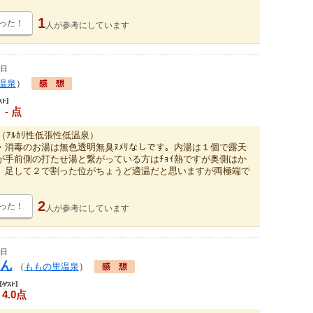
1
った！
人が
参考にしています
7日
温泉
）
- 点
（ｱﾙｶﾘ性低張性低温泉）
・消毒のお湯は無色透明無臭ﾇﾒﾘなしです。内湯は１個で露天
が手前側の打たせ湯と繋がっている方はﾁｮｲ熱ですが奥側はか
。足して２で割った位がちょうど適温だと思いますが両極端で
2
った！
人が
参考にしています
0日
ん
（
ももの里温泉
）
4.0点