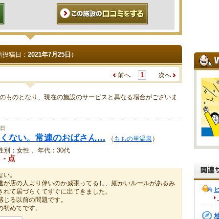
新投稿日：
2021年7月25日
）
前へ
1
次へ
のものとなり、現在の施設のサービスと異なる場合がございま
5日
くない。常連のおばさん…
（
ももの里温泉
）
性別：女性 、年代：30代
- 点
ない。
達が店の人より偉いのか威張ってるし、細かいルールがあるみ
されて居づらくてすぐに出てきました。
感じる以前の問題です。
の初めてです。