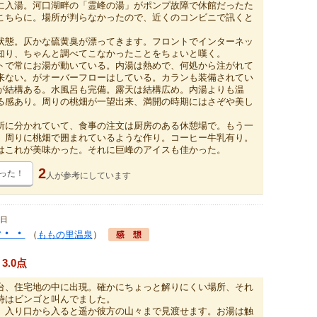
入湯。河口湖畔の「霊峰の湯」がポンプ故障で休館だったた
こちらに。場所が判らなかったので、近くのコンビニで訊くと
態。仄かな硫黄臭が漂ってきます。フロントでインターネッ
知り、ちゃんと調べてこなかったことをちょいと嘆く。
で常にお湯が動いている。内湯は熱めで、何処から注がれて
来ない。がオーバーフローはしている。カランも装備されてい
が結構ある。水風呂も完備。露天は結構広め。内湯よりも温
る感あり。周りの桃畑が一望出来、満開の時期にはさぞや美し
に分かれていて、食事の注文は厨房のある休憩場で。もう一
、周りに桃畑で囲まれているような作り。コーヒー牛乳有り。
はこれが美味かった。それに巨峰のアイスも佳かった。
2
った！
人が
参考にしています
5日
・・
（
ももの里温泉
）
3.0点
台、住宅地の中に出現。確かにちょっと解りにくい場所、それ
時はビンゴと叫んでました。
、入り口から入ると遥か彼方の山々まで見渡せます。お湯は触