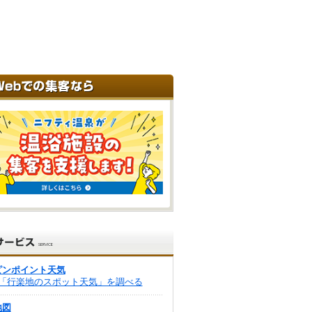
ピンポイント天気
「行楽地のスポット天気」を調べる
地図