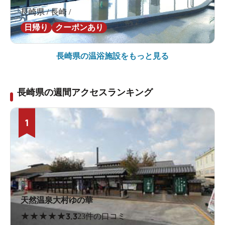
長崎県 / 長崎 /
日帰り
クーポンあり
長崎県の
温浴施設をもっと見る
長崎県の週間アクセスランキング
1
天然温泉大村ゆの華
★
★
★
★
★
3.3
23件の口コミ