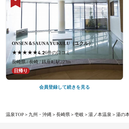
ONSEN＆SAUNA YUKULU（ユクル）
★
★
★
★
★
4.2
6件の口コミ
長崎県 / 長崎 / 銭座町駅223m
日帰り
会員登録して続きを見る
温泉TOP
＞
九州・沖縄
＞
長崎県
＞
壱岐
＞
湯ノ本温泉
＞
湯の本