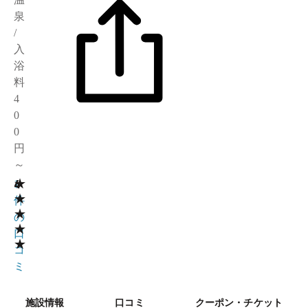
泉
/
入
浴
料
4
0
0
円
～
★
4
1
★
件
★
の
★
口
★
コ
ミ
施設情報
口コミ
クーポン・チケット