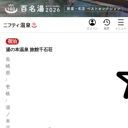
ログイン
履歴
メニュー
宿泊
湯の本温泉 旅館千石荘
長
崎
県
/
壱
岐
/
湯
ノ
本
温