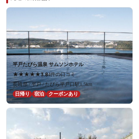
平戸たびら温泉 サムソンホテル
★
★
★
★
★
3.8
4件の口コミ
長崎県 / 平戸 / たびら平戸口駅1.5km
日帰り
宿泊
クーポンあり