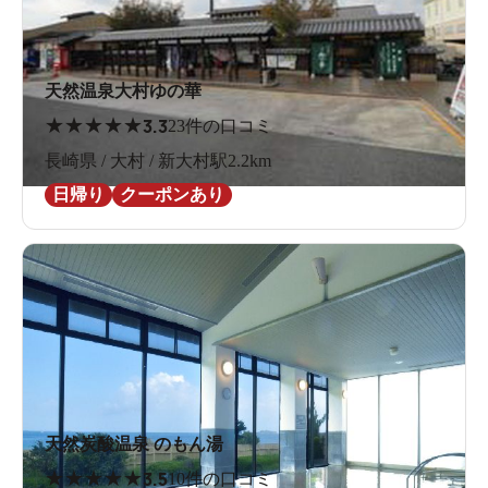
天然温泉大村ゆの華
★
★
★
★
★
3.3
23件の口コミ
長崎県 / 大村 / 新大村駅2.2km
日帰り
クーポンあり
天然炭酸温泉 のもん湯
★
★
★
★
★
3.5
10件の口コミ