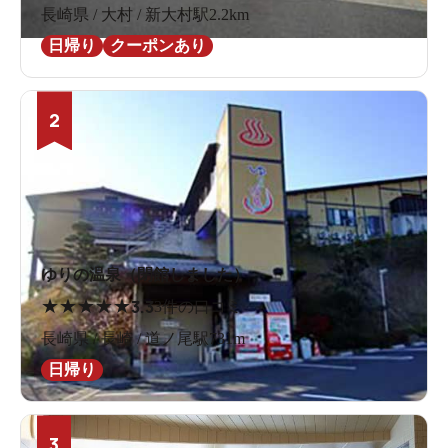
長崎県 / 大村 / 新大村駅2.2km
日帰り
クーポンあり
2
ゆりの温泉（閉館しました）
★
★
★
★
★
3.3
3件の口コミ
長崎県 / 長崎 / 道ノ尾駅731m
日帰り
3