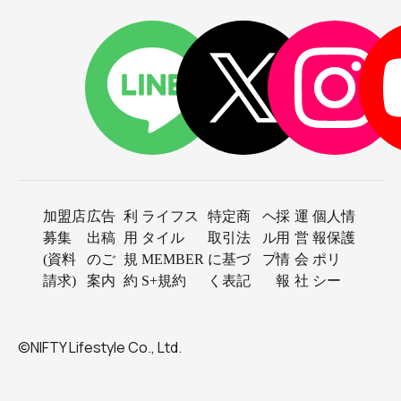
加盟店
広告
利
ライフス
特定商
ヘ
採
運
個人情
募集
出稿
用
タイル
取引法
ル
用
営
報保護
(資料
のご
規
MEMBER
に基づ
プ
情
会
ポリ
請求)
案内
約
S+規約
く表記
報
社
シー
©NIFTY Lifestyle Co., Ltd.