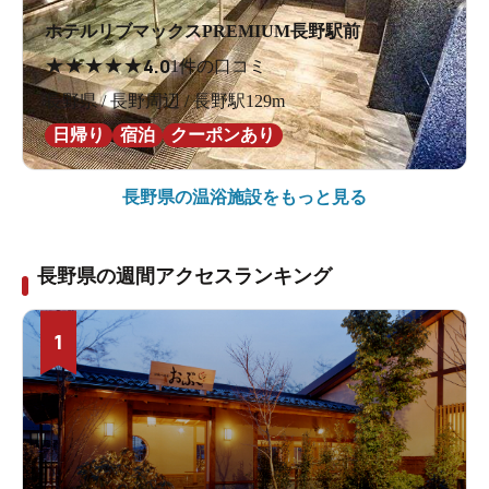
ホテルリブマックスPREMIUM長野駅前
★
★
★
★
★
4.0
1件の口コミ
長野県 / 長野周辺 / 長野駅129m
日帰り
宿泊
クーポンあり
長野県の
温浴施設をもっと見る
長野県の週間アクセスランキング
1