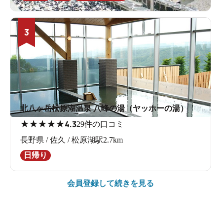
3
北八ヶ岳松原湖温泉 八峰の湯（ヤッホーの湯）
★
★
★
★
★
4.3
29件の口コミ
長野県 / 佐久 / 松原湖駅2.7km
日帰り
会員登録して続きを見る