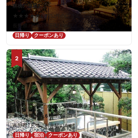
林檎の湯屋おぶ～
★
★
★
★
★
4.7
252件の口コミ
長野県 / 松本 / 平田駅1.9km
日帰り
クーポンあり
2
クア・アンド・ホテル 信州健康ランド
★
★
★
★
★
4.6
16件の口コミ
長野県 / 松本 / 村井駅424m
日帰り
宿泊
クーポンあり