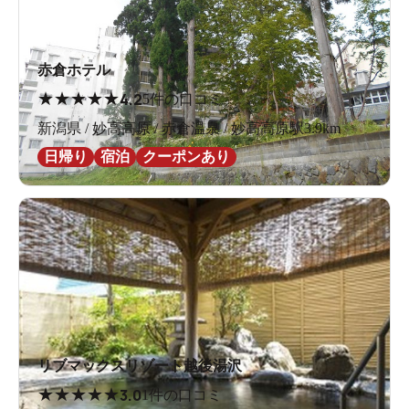
赤倉ホテル
★
★
★
★
★
4.2
5件の口コミ
新潟県 / 妙高高原 / 赤倉温泉 / 妙高高原駅3.9km
日帰り
宿泊
クーポンあり
リブマックスリゾート越後湯沢
★
★
★
★
★
3.0
1件の口コミ