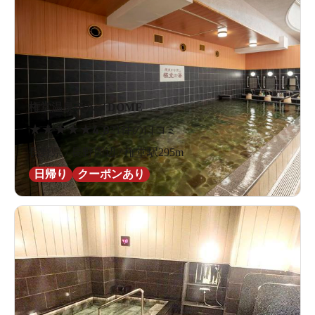
権堂温泉テルメDOME
★
★
★
★
★
4.8
21件の口コミ
長野県 / 長野周辺 / 権堂駅295m
日帰り
クーポンあり