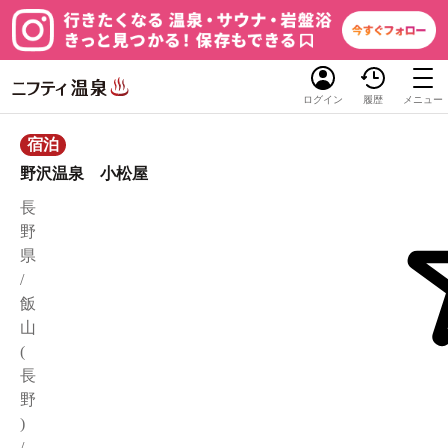
ログイン
履歴
メニュー
宿泊
野沢温泉 小松屋
長
野
県
/
飯
山
(
長
野
)
/