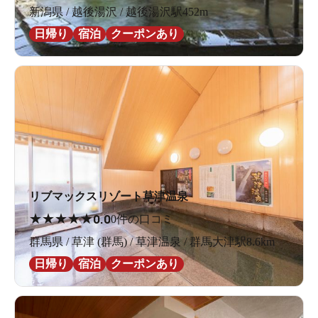
新潟県 / 越後湯沢 / 越後湯沢駅452m
日帰り
宿泊
クーポンあり
リブマックスリゾート草津温泉
★
★
★
★
★
0.0
0件の口コミ
群馬県 / 草津 (群馬) / 草津温泉 / 群馬大津駅8.6km
日帰り
宿泊
クーポンあり