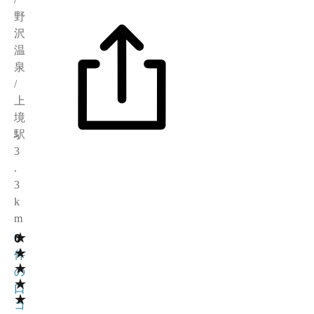
野
沢
温
泉
/
上
境
駅
3
.
3
k
m
★
0
0
★
件
★
の
★
口
★
コ