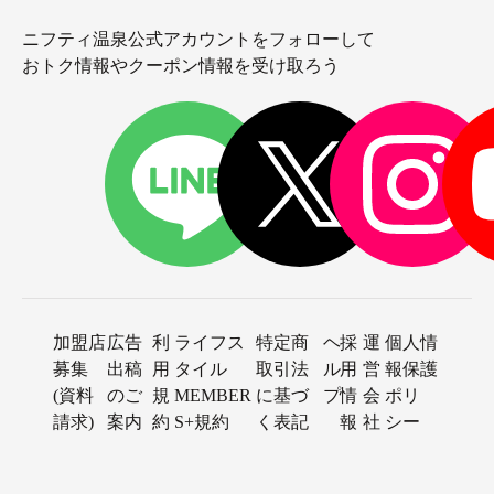
ニフティ温泉公式アカウントをフォローして
おトク情報やクーポン情報を受け取ろう
加盟店
広告
利
ライフス
特定商
ヘ
採
運
個人情
募集
出稿
用
タイル
取引法
ル
用
営
報保護
(資料
のご
規
MEMBER
に基づ
プ
情
会
ポリ
請求)
案内
約
S+規約
く表記
報
社
シー