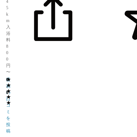
4
5
k
m
入
浴
料
8
0
0
円
〜
★
0
最
★
.
初
★
0
の
★
口
★
コ
ミ
を
投
稿