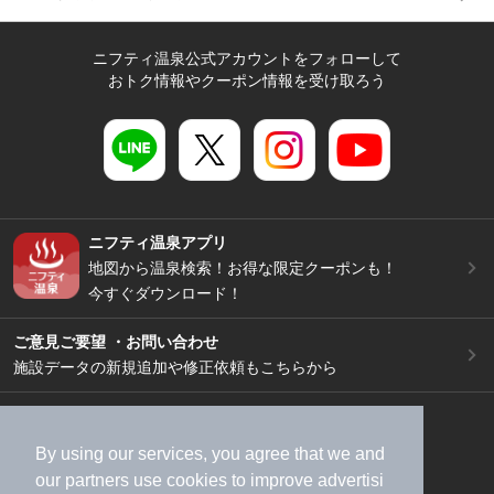
ニフティ温泉公式アカウントをフォローして
おトク情報やクーポン情報を受け取ろう
ニフティ温泉アプリ
地図から温泉検索！お得な限定クーポンも！
今すぐダウンロード！
ご意見ご要望 ・お問い合わせ
施設データの新規追加や修正依頼もこちらから
スマートフォン
/
PC
加盟店募集（資料請求）
広告出稿のご案内
By using our services, you agree that we and
利用規約
ライフスタイルMEMBERS+規約
our
partners
use cookies to improve advertisi