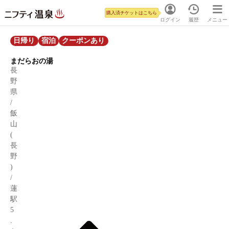
購入済チケットはこちら
ログイン
履歴
メニュー
日帰り
宿泊
クーポンあり
まだらおの湯
長
野
県
/
飯
山
(
長
野
)
/
蓮
駅
5
.