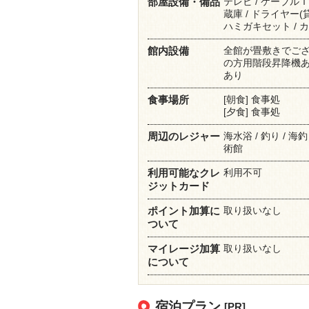
テレビ / ケーブルＴ
部屋設備・備品
蔵庫 / ドライヤー(貸
ハミガキセット / カ
全館が畳敷きでござ
館内設備
の方用階段昇降機あり。
あり
[朝食] 食事処
食事場所
[夕食] 食事処
海水浴 / 釣り / 海
周辺のレジャー
術館
利用不可
利用可能なクレ
ジットカード
取り扱いなし
ポイント加算に
ついて
取り扱いなし
マイレージ加算
について
宿泊プラン
[PR]