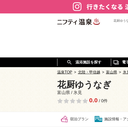
花厨ゆう
温浴施設を探す
電
温泉TOP
>
北陸・甲信越
>
富山県
>
氷
花厨ゆうなぎ
富山県 / 氷見
0.0
/ 0件
宿泊プラン
施設情報・ア