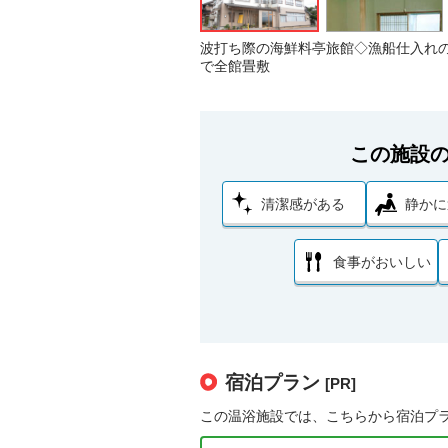
波打ち際の海鮮料亭旅館◇漁船仕入れ
で全館畳敷
この施設
清潔感がある
静かに
食事がおいしい
宿泊プラン
[PR]
この温浴施設では、こちらから宿泊プ