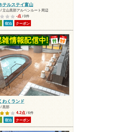
ホテルステイ富山
 / 立山黒部アルペンルート周辺
-点
/ 0件
り
宿泊
クーポン
くわくランド
/ 黒部
4.2点
/ 6件
り
宿泊
クーポン