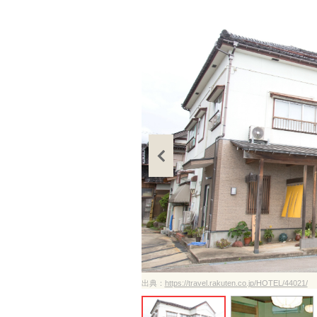
ださい
出典：
https://travel.rakuten.co.jp/HOTEL/44021/