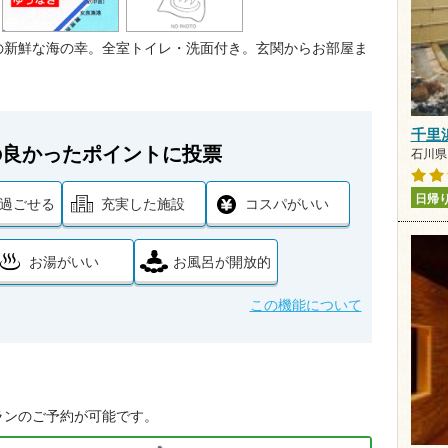
の新鮮な海の幸。全室トイレ・洗面付き。玄関からお部屋ま
千里
の良かったポイントに投票
石川県 
日帰
過ごせる
充実した施設
コスパがいい
お湯がいい
お風呂が開放的
この機能について
ランのご予約が可能です。