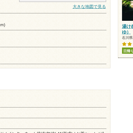
大きな地図で見る
km)
湯け
ゆ）
石川県 
日帰