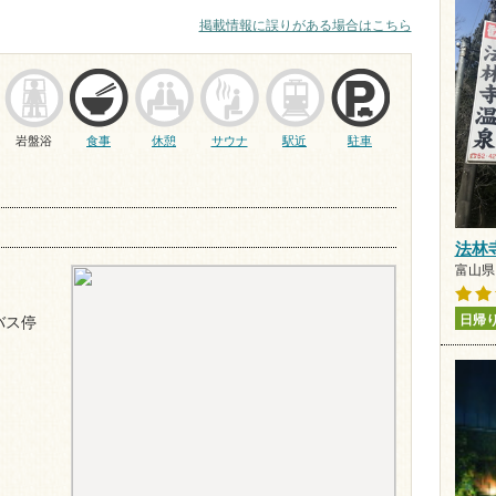
掲載情報に誤りがある場合はこちら
岩盤浴
食事
休憩
サウナ
駅近
駐車
法林
富山県 
日帰
バス停