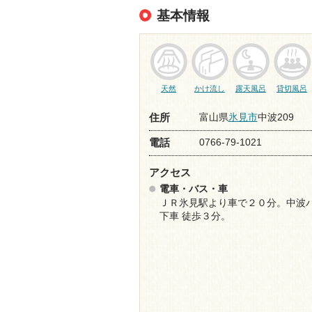
基本情報
天然
かけ流し
露天風呂
貸切風呂
富山県
氷見市
中波209
住所
0766-79-1021
電話
アクセス
電車・バス・車
ＪＲ氷見駅より車で２０分。中波
下車 徒歩３分。