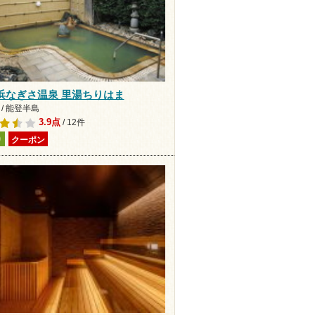
浜なぎさ温泉 里湯ちりはま
/ 能登半島
3.9点
/ 12件
り
クーポン