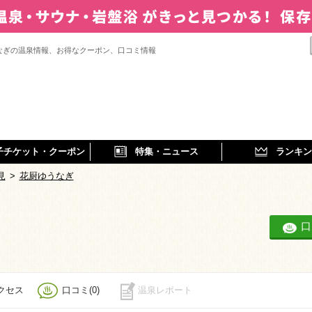
なぎの温泉情報、お得なクーポン、口コミ情報
子チケット・クーポン
特集・ニュース
ランキン
見
>
花厨ゆうなぎ
口
クセス
口コミ(0)
温泉レポート