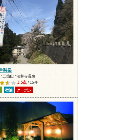
寺温泉
/ 五箇山 / 法林寺温泉
3.5点
/ 15件
り
宿泊
クーポン