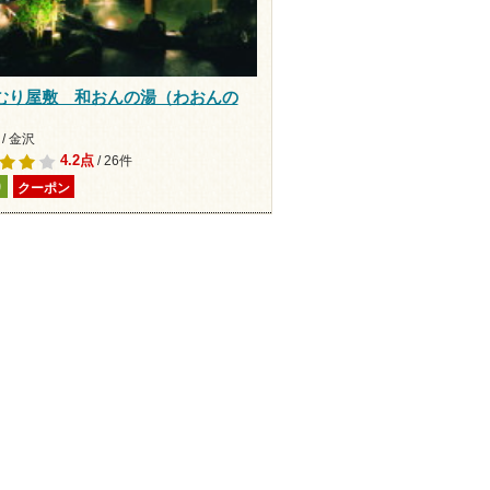
むり屋敷 和おんの湯（わおんの
/ 金沢
4.2点
/ 26件
り
クーポン