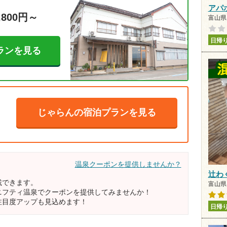
アパ
,800円～
富山県
日帰
ランを見る
じゃらんの宿泊プランを見る
温泉クーポンを提供しませんか？
辻わ
載できます。
富山県 
ニフティ温泉でクーポンを提供してみませんか！
注目度アップも見込めます！
日帰