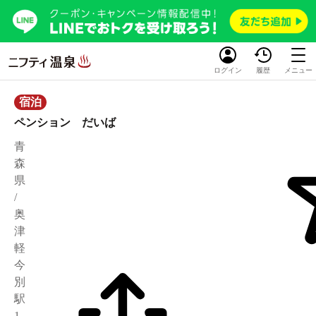
ログイン
履歴
メニュー
宿泊
ペンション だいば
青
森
県
/
奥
津
軽
今
別
駅
1