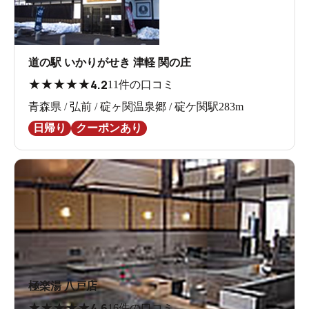
道の駅 いかりがせき 津軽 関の庄
★
★
★
★
★
4.2
11件の口コミ
青森県 / 弘前 / 碇ヶ関温泉郷 / 碇ケ関駅283m
日帰り
クーポンあり
極楽湯 八戸店
★
★
★
★
★
4.6
16件の口コミ