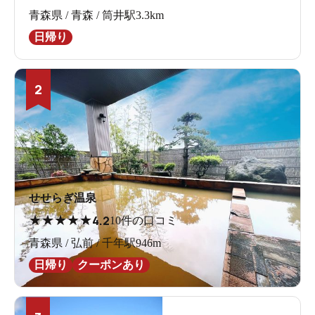
青森県 / 青森 / 筒井駅3.3km
日帰り
2
せせらぎ温泉
★
★
★
★
★
4.2
10件の口コミ
青森県 / 弘前 / 千年駅946m
日帰り
クーポンあり