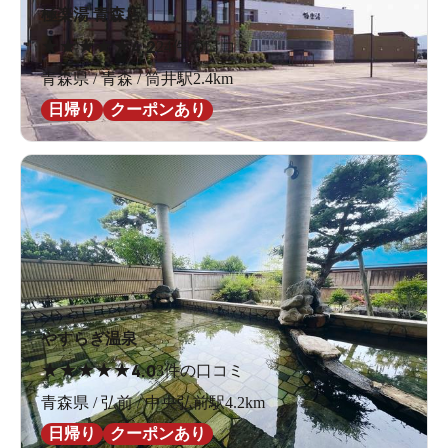
極楽湯 青森店
★
★
★
★
★
4.2
24件の口コミ
青森県 / 青森 / 筒井駅2.4km
日帰り
クーポンあり
やすらぎ温泉
★
★
★
★
★
4.0
3件の口コミ
青森県 / 弘前 / 中央弘前駅4.2km
日帰り
クーポンあり