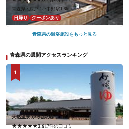
青森県 / 八戸 / 小中野駅1.6km
日帰り
クーポンあり
青森県の
温浴施設をもっと見る
青森県の週間アクセスランキング
1
天然温泉 かっぱのゆ
★
★
★
★
★
3.9
17件の口コミ