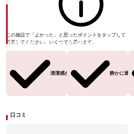
この施設で「よかった」と思ったポイントをタップして
投票してください。いくつでも選べます。
投票ありがとうございます
投票ありがとうございます
清潔感がある
静かに過ご
口コミ