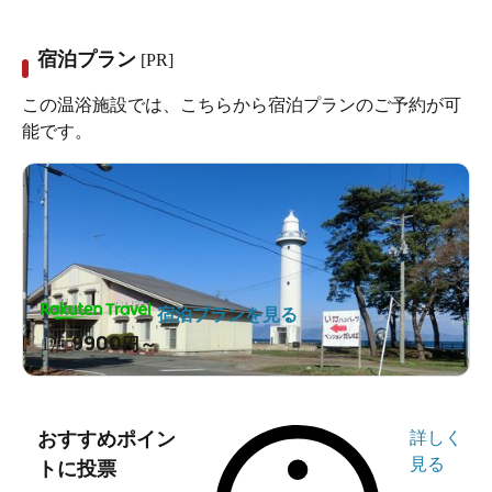
宿泊プラン
[PR]
この温浴施設では、こちらから宿泊プランのご予約が可
能です。
宿泊プランを見る
9900
1泊
円～
おすすめポイン
詳しく
見る
トに投票