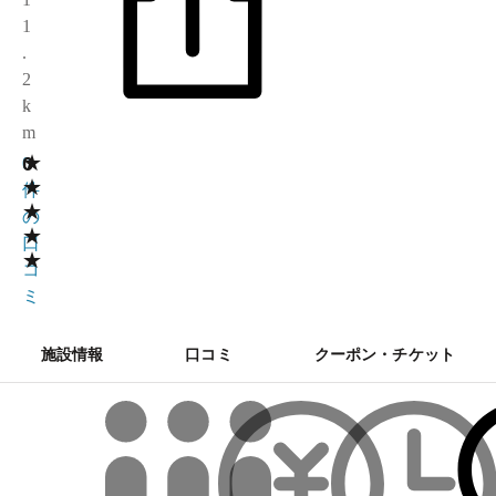
1
.
2
k
m
★
0
0
★
件
★
の
★
口
★
コ
ミ
施設情報
口コミ
クーポン・チケット