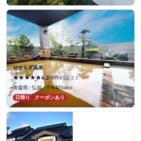
せせらぎ温泉
★
★
★
★
★
4.2
10件の口コミ
青森県 / 弘前 / 千年駅946m
日帰り
クーポンあり