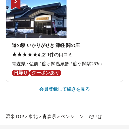
3
道の駅 いかりがせき 津軽 関の庄
★
★
★
★
★
4.2
11件の口コミ
青森県 / 弘前 / 碇ヶ関温泉郷 / 碇ケ関駅283m
日帰り
クーポンあり
会員登録して続きを見る
温泉TOP
＞
東北
＞
青森県
＞
ペンション だいば