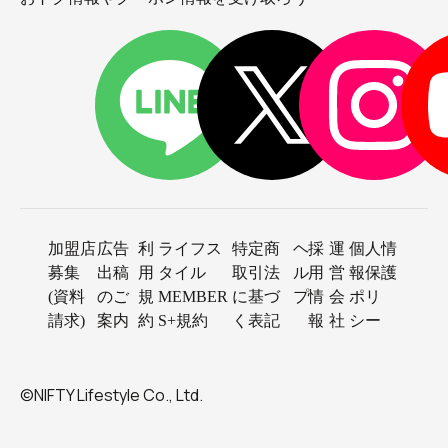
加盟店
広告
利
ライフス
特定商
ヘ
採
運
個人情
募集
出稿
用
タイル
取引法
ル
用
営
報保護
(資料
のご
規
MEMBER
に基づ
プ
情
会
ポリ
請求)
案内
約
S+規約
く表記
報
社
シー
©NIFTY Lifestyle Co., Ltd.