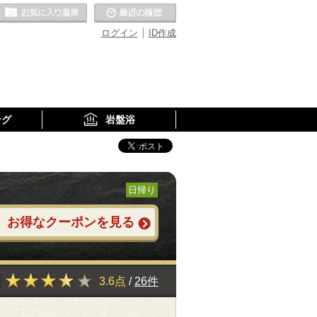
お気に入りの温泉
最近の履歴
ログイン
ID作成
ング
岩盤浴
日帰り
お得なクーポンを見る
3.6点
/
26件