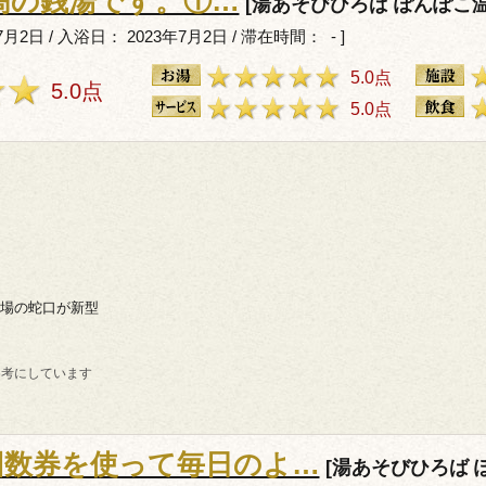
最高の銭湯です。①…
[湯あそびひろば ぽんぽこ温
月2日 / 入浴日： 2023年7月2日 / 滞在時間： - ]
5.0点
5.0点
5.0点
）
場の蛇口が新型
参考にしています
回数券を使って毎日のよ…
[湯あそびひろば 