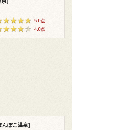
泉]
5.0点
4.0点
ぽんぽこ温泉]