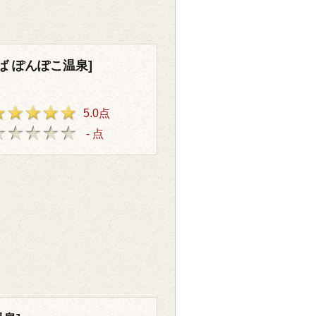
ば ぽんぽこ温泉]
5.0点
- 点