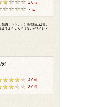
2.0点
- 点
ご遠慮ください」と脱衣所には書い
加えるような人ではないだろうけど
泉]
4.0点
3.0点