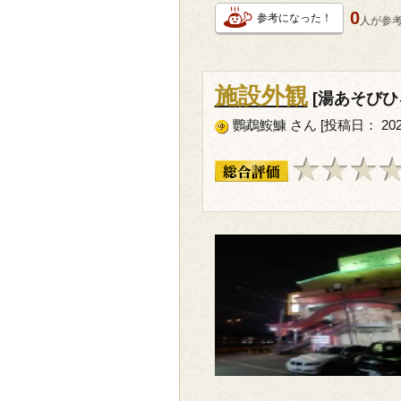
0
参考になった！
人が
参
施設外観
[湯あそびひ
鸚鵡鮟鱇 さん [投稿日： 2023