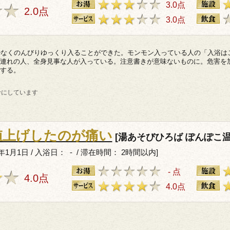
3.0点
2.0点
3.0点
少なくのんびりゆっくり入ることができた。モンモン入っている人の「入浴は
連れの人、全身見事な人が入っている。注意書きが意味ないものに。危害を
する。
考にしています
値上げしたのが痛い
[湯あそびひろば ぽんぽこ温
年1月1日 / 入浴日： - / 滞在時間： 2時間以内]
- 点
4.0点
4.0点