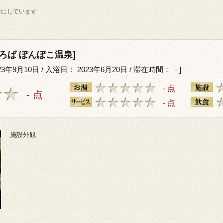
考にしています
ろば ぽんぽこ温泉]
年9月10日 / 入浴日： 2023年6月20日 / 滞在時間： - ]
- 点
- 点
- 点
施設外観