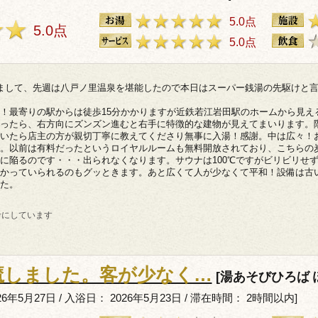
5.0点
5.0点
5.0点
まして、先週は八戸ノ里温泉を堪能したので本日はスーパー銭湯の先駆けと
！最寄りの駅からは徒歩15分かかりますが近鉄若江岩田駅のホームから見え
ったら、右方向にズンズン進むと右手に特徴的な建物が見えてまいります。
いたら店主の方が親切丁寧に教えてくださり無事に入湯！感謝。中は広々！
。以前は有料だったというロイヤルルームも無料開放されており、こちらの
に陥るのです・・・出られなくなります。サウナは100℃ですがビリビリせず
かっていられるのもグッときます。あと広くて人が少なくて平和！設備は古
た。
考にしています
魔しました。客が少なく…
[湯あそびひろば 
6年5月27日 / 入浴日： 2026年5月23日 / 滞在時間： 2時間以内]