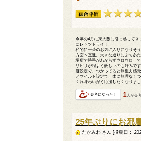
今年の4月に東大阪に引っ越してき
にレッツトライ！
私的に一番のお気に入りになりそう
方面へ直進。大きな通りにぶちあた
場所で勝手がわからずウロウロして
リビリが程よく優しいのも好みです
度設定で、つかってると無重力感覚
とマイルド設定で、体に無理なくつ
くれ味わい深く応援したくなりまし
1
参考になった！
人が
参
25年ぶりにお邪
たかみわ さん [投稿日： 202