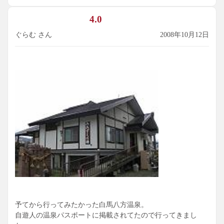
て気持ちがいい。ただ、すぐ脇で畑仕事をする人の姿が見え
たり、ちょっと上を見ると駐車場が見えたりと、やはり何か
4.0
現実的な窮屈間がある（男風呂）。しかし湯の使い方は、内
湯も露天も源泉掛け流しで素晴らしく、湯口の岩は成分で灰
ぐらむ さん
2008年10月12日
色に変わりつつあった。
できれば平日など空いているときにじっくり湯に触れ、味
わってみたい。
予てから行ってみたかった白馬八方温泉。
自遊人の温泉パスポートに掲載されてたので行ってきまし