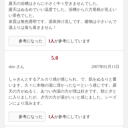
露天の浴槽はさらに小さく中々空きませんでした。
露天はぬるめでいい温度でした。浴槽から八方尾根が見えい
い景色でした。
泉質は無色透明です。源泉掛け流しです。建物は小さいんで
湯上りは落ち着きません！
参考になった
1人
が参考にしています
5.0
shio さん
2007年01月11日
しゃきんとするアルカリ感が感じられ、で、肌をぬるりと覆
います。久々に本物の湯に浸かったなーという感じです。露
天の方がぬるく、あつい内湯の方が僕は好きです。朝と夕と
に入りましたが、夕方の方が湯がいいと感じました。シーズ
ンにより混みます。
参考になった
1人
が参考にしています