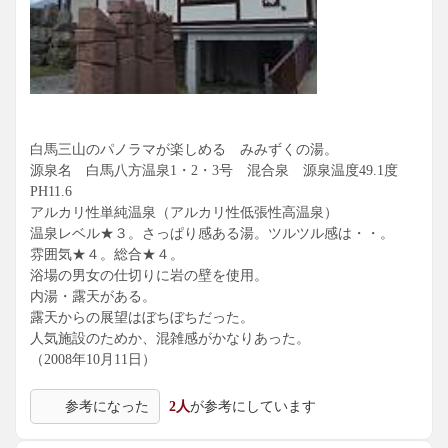
白馬三山のパノラマが楽しめる みみずくの湯。
源泉名 白馬八方温泉1・2・3号 混合泉 源泉温度49.1度
PH11.6
アルカリ性単純温泉（アルカリ性低張性高温泉）
温泉レベル★３。さっぱり感ある湯。ツルツル感は・・。
雰囲気★４。総合★４。
浴場の男女の仕切りに岩の壁を使用。
内湯・露天がある。
露天からの展望はぼちぼちだった。
人気施設のためか、混雑感がかなりあった。
（2008年10月11日）
参考になった
2人
が参考にしています