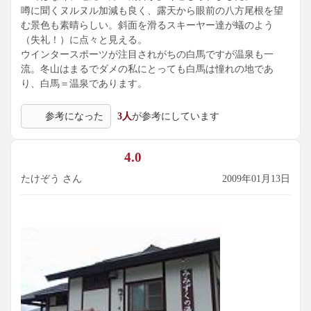
噂に聞くヌルヌル加減も良く、露天から眼前の八方尾根を望
む景色も素晴らしい。斜面を滑るスキーヤー達が蟻のよう
（失礼！）に点々と見える。
ウインタースポーツが注目されがちの白馬ですが温泉も一
流。冬山はまるでダメの私にとっても白馬は憧れの地であ
り、白馬＝温泉であります。
参考になった
3人
が参考にしています
4.0
たけぞう さん
2009年01月13日