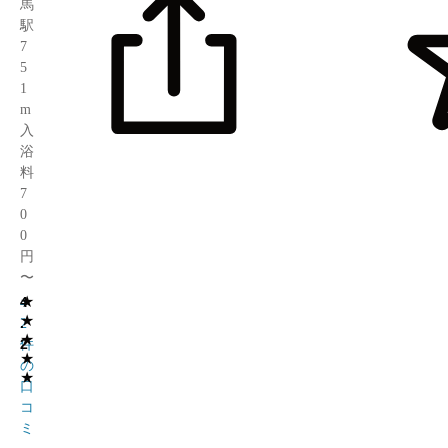
馬
駅
7
5
1
m
入
浴
料
7
0
0
円
〜
★
4
4
★
.
2
★
2
件
★
の
★
口
コ
ミ