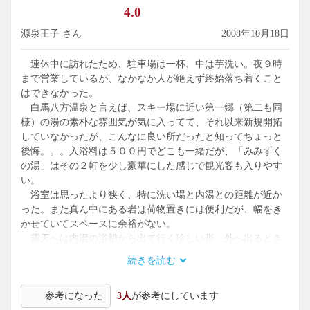
4.0
源泉王子 さん
2008年10月18日
連休中に訪れたため、駐車場は一杯、中は芋洗い。夜９時
まで営業しているが、なかなか人が絶えず終始落ち着くこと
はできなかった。
白馬八方温泉と言えば、スキー場に近い第一郷（第二も同
様）の湯の素朴な雰囲気が気に入ってて、それ以来新規開拓
していなかったが、こんなに良い所だったと知ってちょっと
後悔。。。入浴料は５００円でどこも一緒だが、「みみずく
の湯」はその２軒を少し豪華にした感じで観光客も入りやす
い。
浴室は思ったより狭く、特に洗い場と内湯との距離が近か
った。また真ん中にある岩は荷物置きには便利だが、幅をき
かせていてスペースに余裕がない。
露天へは内湯の浴槽から出て行く珍しい形、外へ出るとき
に結構波立ってしまい、入っている客に申し訳なく感じた。
続きを読む
いずれも混雑がなければ気にならないレベルである。
湯質は白馬独特のアルカリ性の高いぬるぬる系、露天は４
参考になった
3人
が参考にしています
～５人用で、外気に触れて湯加減が良く、白馬の山々も望め