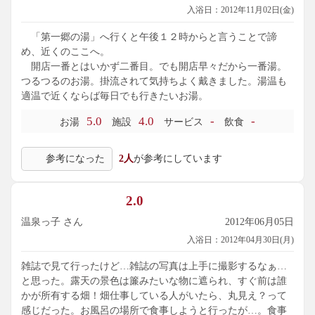
入浴日：2012年11月02日(金)
「第一郷の湯」へ行くと午後１２時からと言うことで諦
め、近くのここへ。
開店一番とはいかず二番目。でも開店早々だから一番湯。
つるつるのお湯。掛流されて気持ちよく戴きました。湯温も
適温で近くならば毎日でも行きたいお湯。
5.0
4.0
-
-
お湯
施設
サービス
飲食
参考になった
2人
が参考にしています
2.0
温泉っ子 さん
2012年06月05日
入浴日：2012年04月30日(月)
雑誌で見て行ったけど…雑誌の写真は上手に撮影するなぁ…
と思った。露天の景色は簾みたいな物に遮られ、すぐ前は誰
かが所有する畑！畑仕事している人がいたら、丸見え？って
感じだった。お風呂の場所で食事しようと行ったが…。食事