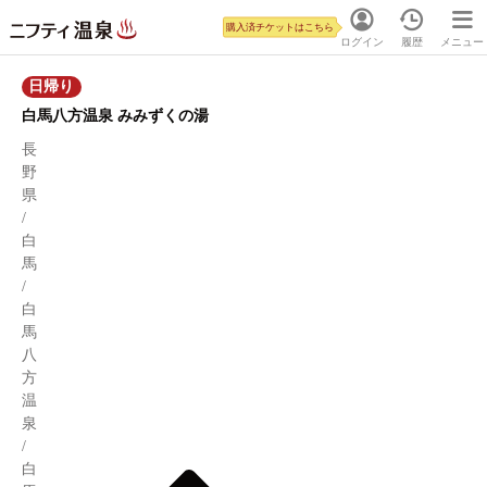
購入済チケットはこちら
ログイン
履歴
メニュー
日帰り
白馬八方温泉 みみずくの湯
長
野
県
/
白
馬
/
白
馬
八
方
温
泉
/
白