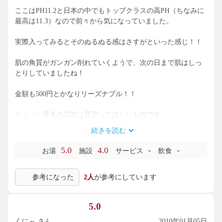
ここはPH11.2と日本の中でもトップクラスの高PH（ちなみに
最高は11.3）なので前々から気になっていました。
実際入ってみるとそのぬるぬる感はさすがといった感じ！！
肌の角質がガンガン削れていくようで、次の日まで肌はしっ
とりしていましたね！
金額も500円とかなりリーズナブル！！
ちょっと厚木の温泉は見習ってほしいものです。
続きを読む
ひとつだけあるとすれば、ちょっと湯が熱いですね・・・
5.0
4.0
-
-
お湯
施設
サービス
飲食
まぁ、源泉に加水されても嫌なので仕方ないんですけど。
参考になった
2人
が参考にしています
最後にPH11越えは入りすぎると角質を取りすぎてしまうのか
逆に肌に悪いようなので皆さん注意が必要みたいですよ。
5.0
くに～ さん
2010年01月05日