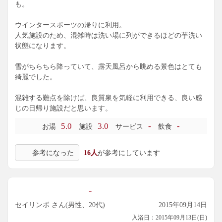
も。
ウインタースポーツの帰りに利用。
人気施設のため、混雑時は洗い場に列ができるほどの芋洗い
状態になります。
雪がちらちら降っていて、露天風呂から眺める景色はとても
綺麗でした。
混雑する難点を除けば、良質泉を気軽に利用できる、良い感
じの日帰り施設だと思います。
5.0
3.0
-
-
お湯
施設
サービス
飲食
参考になった
16人
が参考にしています
-
セイリンボ さん(男性、20代)
2015年09月14日
入浴日：2015年09月13日(日)