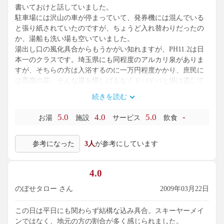
書いておけと話していました。
駐車場には沢山の車が停まっていて、発券機には混んでいる
と張り紙されていたのですが、ちょうど入れ替わりだったの
か、湯船も洗い場も空いていました。
湯出し口の風化具合からもうかがい知れますが、PH11.2は日
本一のクラスです。埼玉県にも同程度のアルカリ泉がありま
すが、そちらの方は入浴するのに一万円程度かかり、庶民に
は高嶺の花。そんな湯を惜しげもなくドバドバと掛け流して
います。
続きを読む
露天風呂を改修したのか、少し広くなった感じがしました。
5.0
4.0
5.0
-
お湯
施設
サービス
飲食
参考になった
3人
が参考にしています
4.0
のぼせタロー さん
2009年03月22日
この日は平日にも関わらず結構な込み具合。スキーヤーメイ
ンではなく、地元の方の割合が多く感じられました。