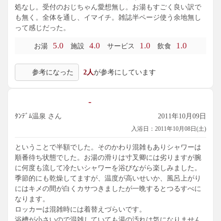
処なし。受付のおじちゃん愛想無し。お湯もすごく良い訳で
も無く。全体を通し、イマイチ。雑誌半ページ使う余地無し
って感じだった。
5.0
4.0
1.0
1.0
お湯
施設
サービス
飲食
参考になった
2人
が参考にしています
-
ﾀﾝﾃﾞﾑ温泉 さん
2011年10月09日
入浴日：2011年10月08日(土)
ということで半額でした。そのかわり混雑もありシャワーは
順番待ち状態でした。お湯の滑りは寸叉卿には劣りますが腕
に何度も流して冷たいシャワーを浴びながら楽しみました。
季節的にも乾燥してますが、温度が高いせいか、風呂上がり
にはキメの間が白くカサつきましたが一晩するとつるすべに
なります。
ロッカーは混雑時には着替えづらいです。
浴槽が小さいので混雑していても湯の汚れは気になりません