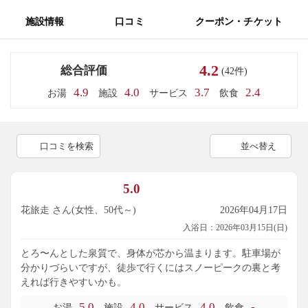
施設情報
口コミ
クーポン・チケット
4.2
総合評価
(42件)
4.9
4.0
3.7
2.4
お湯
施設
サービス
飲食
口コミを検索
並べ替え
5.0
花旅走 さん(女性、50代～)
2026年04月17日
入浴日：2026年03月15日(日)
とろ〜んとした泉質で、身体が芯から温まります。駐車場が
分かりづらいですが、徒歩で行くにはスノーピークの裏と考
えれば行きやすいかも。
5.0
4.0
4.0
-
お湯
施設
サービス
飲食