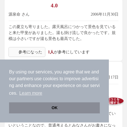
4.0
源泉命 さん
2006年11月30日
この夏立ち寄りました。露天風呂につかって景色を見ている
と来た甲斐がありました。湯も掛け流しで良かったです。規
模は小さいですが湯も景色も最高でした。
参考になった
1人
が参考にしています
5.0
By using our services, you agree that we and
さん
2006年01月17日
our
partners
use cookies to improve advertisi
ng and enhance your experience on our servi
2006年１月中旬に行ってきました。
ces.
Learn more
場所は白馬駅から近めでアクセスはしやすいと思います。
口コミを
口コミを読んでいると露天がぬるめで内湯が熱めということ
投稿する
OK
で
したが、自分が行ったときはその逆でした。でも加温してい
な
いということなので、普通考えるとみなさんがお書きになっ