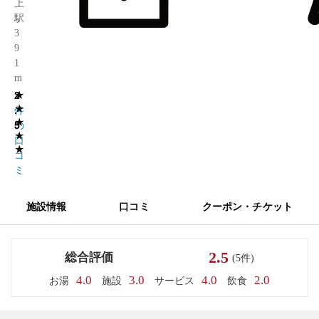
上
駅
3
9
1
m
★
2
5
★
.
件
★
5
の
★
口
★
コ
ミ
施設情報
口コミ
クーポン・チケット
2.5
総合評価
(5件)
4.0
3.0
4.0
2.0
お湯
施設
サービス
飲食