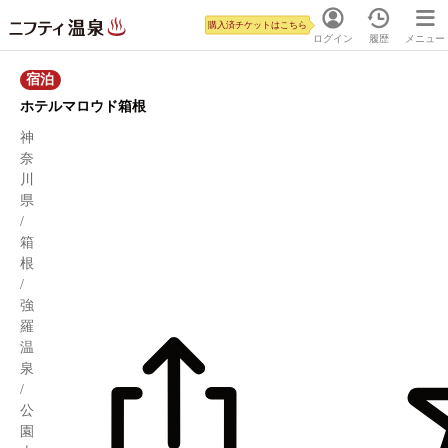
購入済チケットはこちら
ログイン
履歴
メニュー
宿泊
ホテルマロウド箱根
神
奈
川
県
/
箱
根
/
強
羅
温
泉
/
公
園