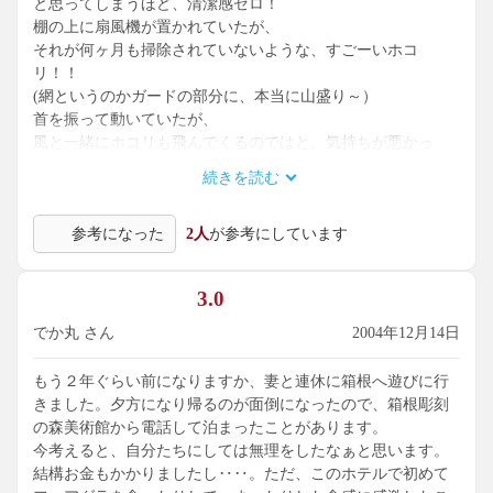
と思ってしまうほど、清潔感ゼロ！
棚の上に扇風機が置かれていたが、
それが何ヶ月も掃除されていないような、すごーいホコ
リ！！
(網というのかガードの部分に、本当に山盛り～）
首を振って動いていたが、
風と一緒にホコリも飛んでくるのではと、気持ちが悪かっ
た。
続きを読む
その後ろの壁も同じようにホコリが有るし...。
露天風呂はにごり湯で良い感じだが、
参考になった
2人
が参考にしています
屋根のすき間からポタポタ水がたれてきて、
どの場所に移動しても、頭や肩に当たって落ち着かない。
（屋根に積もった雪がとけて落ちていたのではないかと）
3.0
洗い場も古さそのまま、鏡も汚れで汚い。
古い事はしょうがないと思うが、古いなりに
でか丸 さん
2004年12月14日
手入れをしたり、清潔感がないとダメだと思う。
温泉を楽しみで行ったけど、気持ち悪くて
もう２年ぐらい前になりますか、妻と連休に箱根へ遊びに行
一回のみの入浴。
きました。夕方になり帰るのが面倒になったので、箱根彫刻
浴場は最悪だったが、朝食はとても良かった！
の森美術館から電話して泊まったことがあります。
自家製のジャムやみかんジュースが付いていて、
今考えると、自分たちにしては無理をしたなぁと思います。
パンにリゾットなど、どれも美味しかった。
結構お金もかかりましたし‥‥。ただ、このホテルで初めて