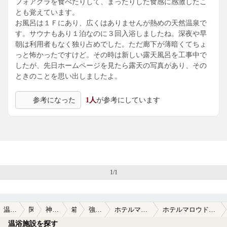
フォアグラを食べたりして、まったりした食感に感激したこ
とも覚えています。
お風呂は１Ｆにあり、広くはありませんが熱めの天然温泉で
す。サウナもあり１泊なのに３回入浴しましたね。深夜や早
朝は利用者もなく独り占めでした。ただ廊下が薄暗くてちょ
っと怖かったですけど。その時は新しい露天風呂を工事中で
したが、先日ホームページを見たら露天の写真があり、その
ときのことを思い出しましたよ。
参考になった
1人
が参考にしています
1/1
温泉TOP
関東
神奈川県
箱根
強羅温泉
ホテルマロウド箱根
ホテルマロウド箱根の口コミ一覧
温浴施設を探す