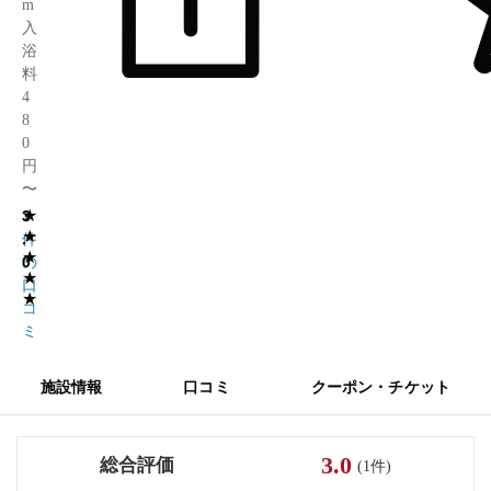
m
入
浴
料
4
8
0
円
〜
★
3
1
★
.
件
★
0
の
★
口
★
コ
ミ
施設情報
口コミ
クーポン・チケット
3.0
総合評価
(1件)