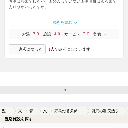
お湯は熱めでしたが、薬の入っていない薬湯温泉はぬるめで
入りやすかったです。
電気風呂、ジェットバスあり。
続きを読む
3.0
4.0
3.0
-
お湯
施設
サービス
飲食
参考になった
1人
が参考にしています
1/1
温泉TOP
東北
青森県
八戸
野馬の湯 天然ラドン霊泉
野馬の湯 天然ラドン霊泉の口コミ一覧
温浴施設を探す