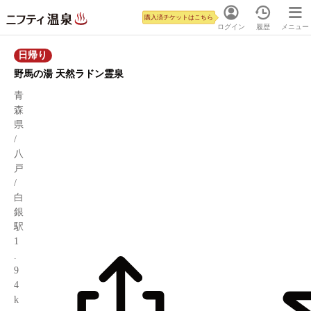
購入済チケットはこちら
ログイン
履歴
メニュー
日帰り
野馬の湯 天然ラドン霊泉
青
森
県
/
八
戸
/
白
銀
駅
1
.
9
4
k