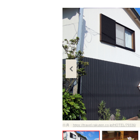
ださい
出典：
https://travel.rakuten.co.jp/HOTEL/79336/