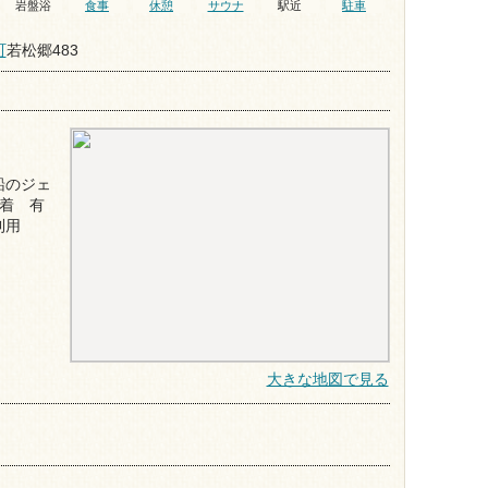
岩盤浴
食事
休憩
サウナ
駅近
駐車
町
若松郷483
船のジェ
着 有
利用
大きな地図で見る