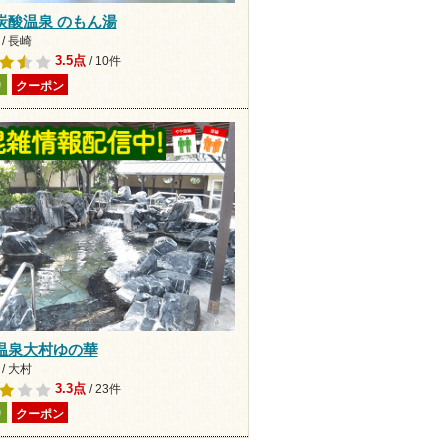
炭酸温泉 のもん湯
/ 長崎
3.5点
/ 10件
り
クーポン
温泉大村ゆの華
/ 大村
3.3点
/ 23件
り
クーポン