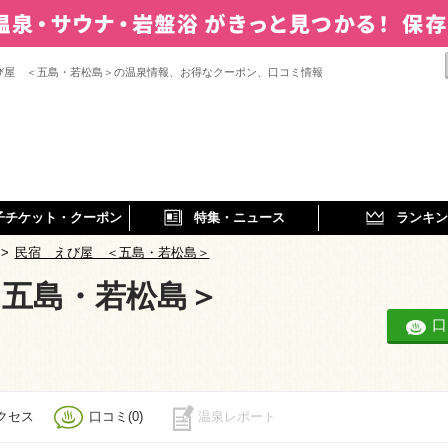
び屋 ＜五島・若松島＞の温泉情報、お得なクーポン、口コミ情報
子チケット・クーポン
特集・ニュース
ランキン
>
民宿 えび屋 ＜五島・若松島＞
＜五島・若松島＞
口
クセス
口コミ(0)
温泉レポート