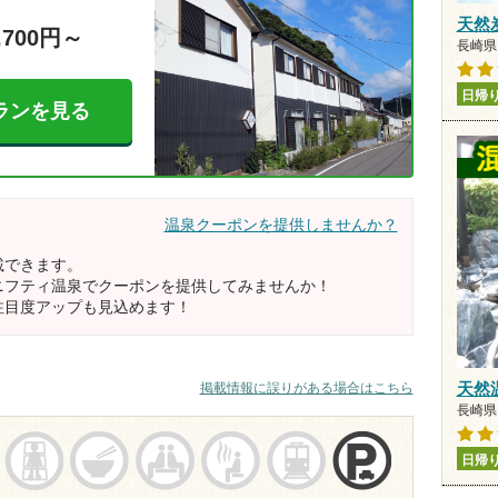
天然
,700円～
長崎県 
日帰
ランを見る
温泉クーポンを提供しませんか？
載できます。
ニフティ温泉でクーポンを提供してみませんか！
注目度アップも見込めます！
天然
掲載情報に誤りがある場合はこちら
長崎県 
日帰