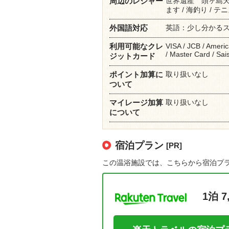
世界遺産 頭ヶ島天
周辺のレジャー
ます / 海釣り / テ
英語：少し分かる
外国語対応
VISA / JCB / Americ
利用可能なクレ
/ Master Card / 
ジットカード
取り扱いなし
ポイント加算に
ついて
取り扱いなし
マイレージ加算
について
宿泊プラン
[PR]
この温浴施設では、こちらから宿泊プ
1泊 7