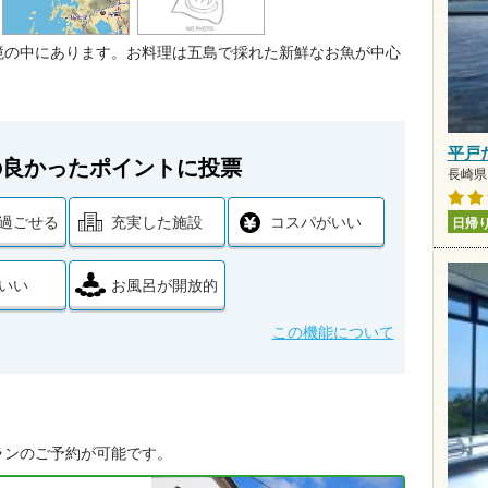
境の中にあります。お料理は五島で採れた新鮮なお魚が中心
平戸
の良かったポイントに投票
長崎県 
過ごせる
充実した施設
コスパがいい
日帰
いい
お風呂が開放的
この機能について
ランのご予約が可能です。