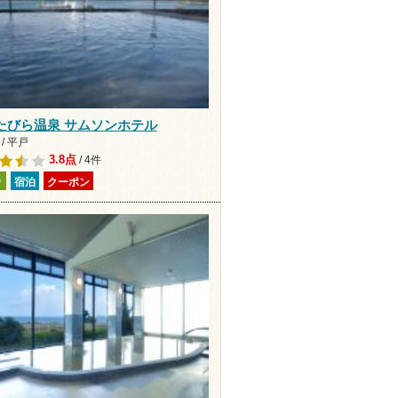
たびら温泉 サムソンホテル
/ 平戸
3.8点
/ 4件
り
宿泊
クーポン