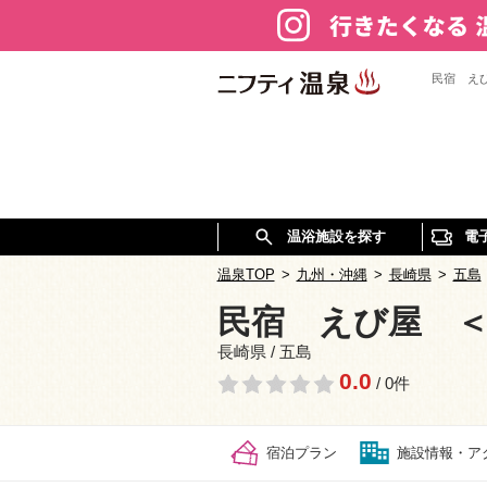
民宿 え
温浴施設を探す
電
温泉TOP
>
九州・沖縄
>
長崎県
>
五島
民宿 えび屋 
長崎県 / 五島
0.0
/ 0件
宿泊プラン
施設情報・ア