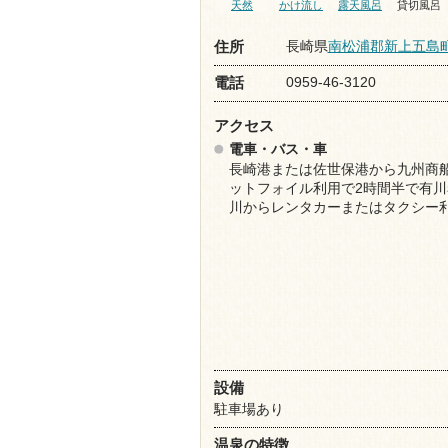
天然
かけ流し
露天風呂
貸切風呂
長崎県
南松浦郡新上五島
住所
0959-46-3120
電話
アクセス
電車・バス・車
長崎港または佐世保港から九州商
ットフォイル利用で2時間半で有川
川からレンタカーまたはタクシー
設備
駐車場あり
温泉の特徴