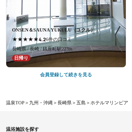
ONSEN＆SAUNA YUKULU（ユクル）
★
★
★
★
★
4.2
6件の口コミ
長崎県 / 長崎 / 銭座町駅223m
日帰り
会員登録して続きを見る
温泉TOP
＞
九州・沖縄
＞
長崎県
＞
五島
＞
ホテルマリンピア
温浴施設を探す