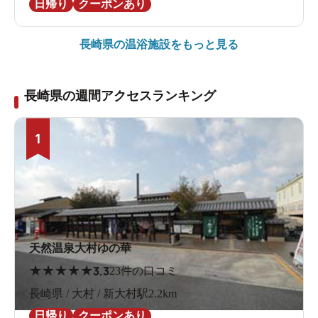
日帰り
クーポンあり
長崎県の
温浴施設をもっと見る
長崎県の週間アクセスランキング
1
天然温泉大村ゆの華
★
★
★
★
★
3.3
23件の口コミ
長崎県 / 大村 / 新大村駅2.2km
日帰り
クーポンあり