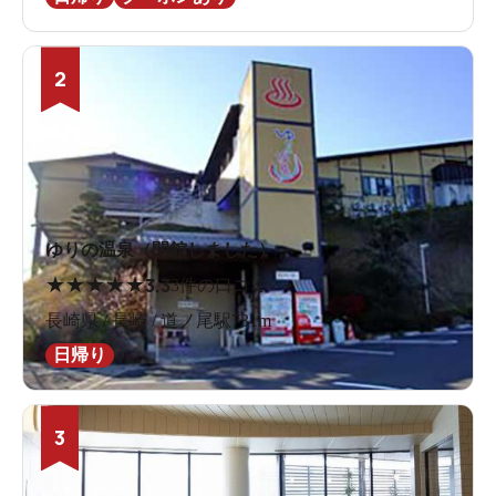
2
ゆりの温泉（閉館しました）
★
★
★
★
★
3.3
3件の口コミ
長崎県 / 長崎 / 道ノ尾駅731m
日帰り
3