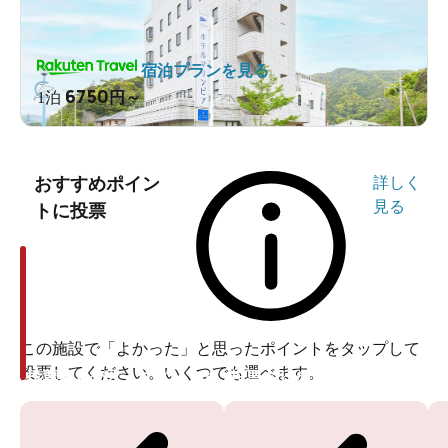
宿泊プランを見る
6750
1泊
円～
おすすめポイン
詳しく
見る
トに投票
この施設で「よかった」と思ったポイントをタップして
投票してください。いくつでも選べます。
投票ありがとうございます
投票ありがとうございます