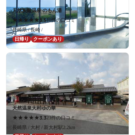
天然炭酸温泉 のもん湯
★
★
★
★
★
3.5
10件の口コミ
長崎県 / 長崎 /
日帰り
クーポンあり
天然温泉大村ゆの華
★
★
★
★
★
3.3
23件の口コミ
長崎県 / 大村 / 新大村駅2.2km