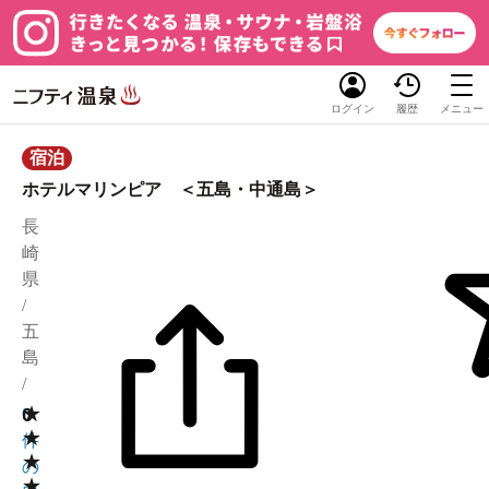
ログイン
履歴
メニュー
宿泊
ホテルマリンピア ＜五島・中通島＞
長
崎
県
/
五
島
/
★
0
0
★
件
★
の
★