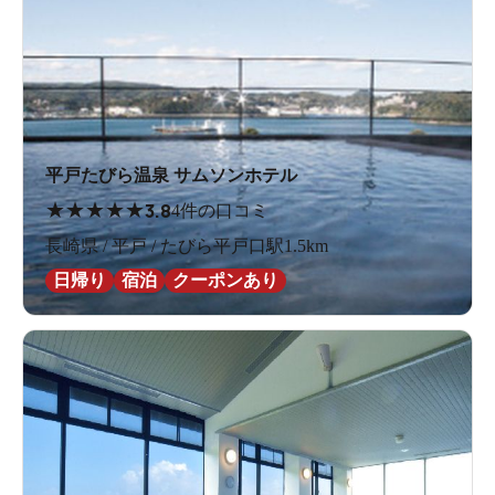
平戸たびら温泉 サムソンホテル
★
★
★
★
★
3.8
4件の口コミ
長崎県 / 平戸 / たびら平戸口駅1.5km
日帰り
宿泊
クーポンあり