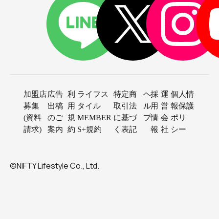
加盟店
広告
利
ライフス
特定商
ヘ
採
運
個人情
募集
出稿
用
タイル
取引法
ル
用
営
報保護
(資料
のご
規
MEMBER
に基づ
プ
情
会
ポリ
請求)
案内
約
S+規約
く表記
報
社
シー
©NIFTY Lifestyle Co., Ltd.