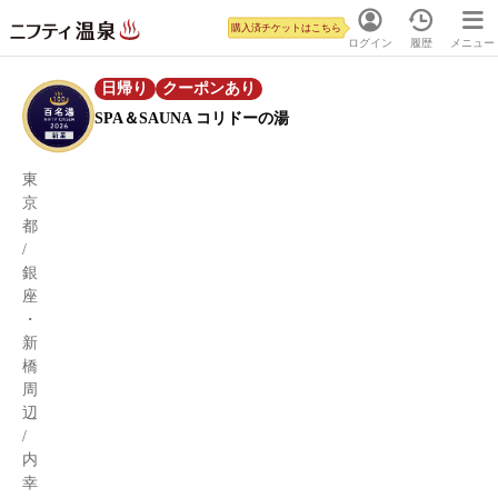
購入済チケットはこちら
ログイン
履歴
メニュー
日帰り
クーポンあり
SPA＆SAUNA コリドーの湯
東
京
都
/
銀
座
・
新
橋
周
辺
/
内
幸