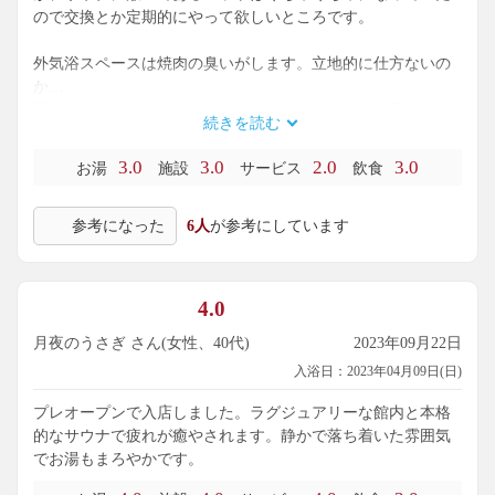
ので交換とか定期的にやって欲しいところです。
外気浴スペースは焼肉の臭いがします。立地的に仕方ないの
か…
男女の外気浴スペースは隣り合っているのですが、男性側で
続きを読む
電話している人がいてビックリしました。
(スピーカーにしてお子さんと大声で会話されていました)
3.0
3.0
2.0
3.0
お湯
施設
サービス
飲食
メンテナンスが行き届いていないところ、マナー違反な客が
参考になった
6人
が参考にしています
いるなど、残念なところは多々ありましたが、サウナは良か
ったので今後改善されていることを期待します。
4.0
月夜のうさぎ さん(女性、40代)
2023年09月22日
入浴日：2023年04月09日(日)
プレオープンで入店しました。ラグジュアリーな館内と本格
的なサウナで疲れが癒やされます。静かで落ち着いた雰囲気
でお湯もまろやかです。