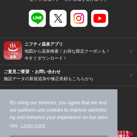
ニフティ温泉アプリ
地図から温泉検索！お得な限定クーポンも！
今すぐダウンロード！
ご意見ご要望 ・お問い合わせ
施設データの新規追加や修正依頼もこちらから
スマートフォン
/
PC
加盟店募集（資料請求）
広告出稿のご案内
By using our services, you agree that we and
利用規約
ライフスタイルMEMBERS+規約
our
partners
use cookies to improve advertisi
ng and enhance your experience on our servi
特定商取引法に基づく表記
ヘルプ
採用情報
ces.
Learn more
運営会社
個人情報保護ポリシー
口コミを
投稿する