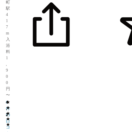
町
駅
4
1
7
m
入
浴
料
1
,
9
0
0
円
〜
★
4
6
★
.
件
★
2
の
★
口
★
コ