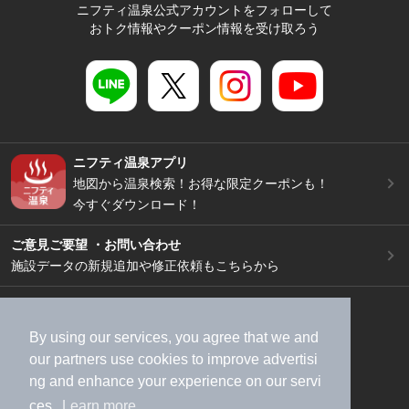
ニフティ温泉公式アカウントをフォローして
おトク情報やクーポン情報を受け取ろう
ニフティ温泉アプリ
地図から温泉検索！お得な限定クーポンも！
今すぐダウンロード！
ご意見ご要望 ・お問い合わせ
施設データの新規追加や修正依頼もこちらから
スマートフォン
/
PC
加盟店募集（資料請求）
広告出稿のご案内
By using our services, you agree that we and
利用規約
ライフスタイルMEMBERS+規約
our
partners
use cookies to improve advertisi
ng and enhance your experience on our servi
特定商取引法に基づく表記
ヘルプ
採用情報
ces.
Learn more
運営会社
個人情報保護ポリシー