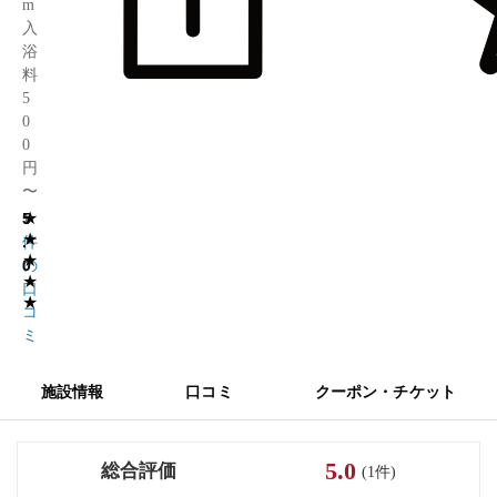
m
入
浴
料
5
0
0
円
〜
★
5
1
★
.
件
★
0
の
★
口
★
コ
ミ
施設情報
口コミ
クーポン・チケット
5.0
総合評価
(1件)