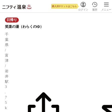
購入済チケットはこちら
ログイン
履歴
メニュー
日帰り
笑楽の湯（わらくのゆ）
千
葉
県
/
富
津
/
岩
井
駅
3
.
7
5
k