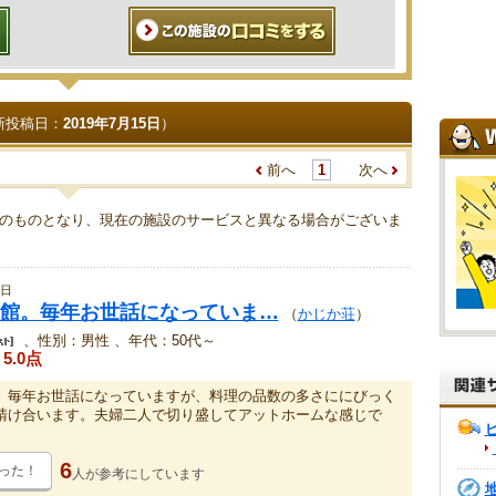
新投稿日：
2019年7月15日
）
前へ
1
次へ
のものとなり、現在の施設のサービスと異なる場合がございま
5日
館。毎年お世話になっていま…
（
かじか荘
）
、性別：男性 、年代：50代～
5.0点
。毎年お世話になっていますが、料理の品数の多さににびっく
請け合います。夫婦二人で切り盛してアットホームな感じで
6
った！
人が
参考にしています