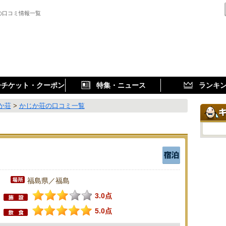
の口コミ情報一覧
子チケット・クーポン
特集・ニュース
ランキ
か荘
>
かじか荘の口コミ一覧
福島県／福島
3.0点
5.0点