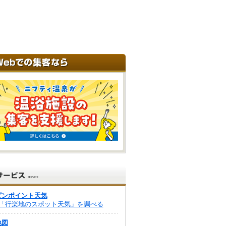
ピンポイント天気
「行楽地のスポット天気」を調べる
地図