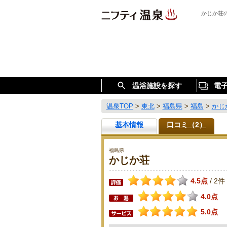
かじか荘
温浴施設を探す
電
温泉TOP
>
東北
>
福島県
>
福島
>
かじ
基本情報
口コミ（2）
福島県
かじか荘
4.5点
2件
/
4.0点
5.0点