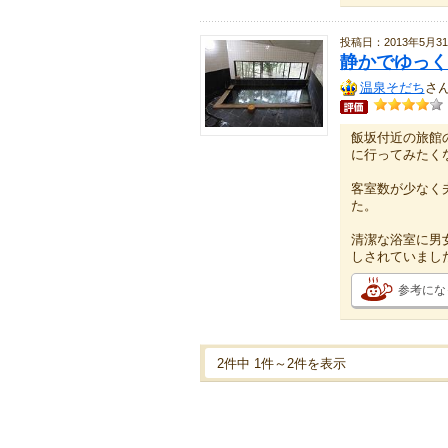
投稿日：2013年5月3
静かでゆっく
温泉そだち
さ
飯坂付近の旅館
に行ってみたく
客室数が少なく
た。
清潔な浴室に男
しされていまし
参考にな
2件中 1件～2件を表示