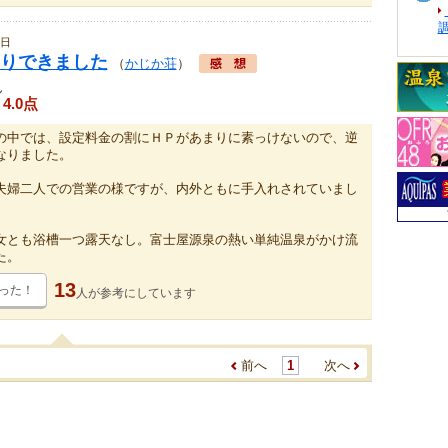
1日
りできました
（
かじか荘
）
ん
4.0点
の中では、設定料金の割にＨＰがあまりに素っけないので、逆
なりました。
夫婦二人での営業の様ですが、内外ともに手入れされていまし
女とも浴槽一つ露天なし。富士屋源泉の熱い単純温泉がかけ流
た。
13
った！
人が
参考にしています
前へ
1
次へ