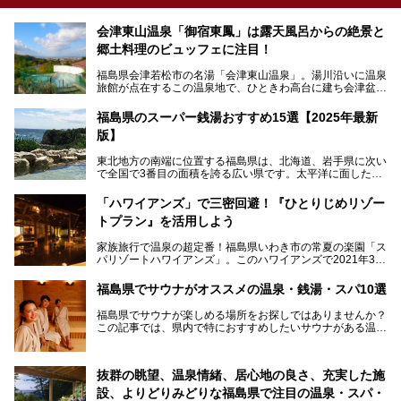
会津東山温泉「御宿東鳳」は露天風呂からの絶景と
郷土料理のビュッフェに注目！
福島県会津若松市の名湯「会津東山温泉」。湯川沿いに温泉
旅館が点在するこの温泉地で、ひときわ高台に建ち会津盆地
一望の眺望をほしいままにする絶景の宿、それがORIX HOT
ELS & RESORTSの「御宿東鳳」です。
福島県のスーパー銭湯おすすめ15選【2025年最新
版】
大浴場は「宙の湯」「棚雲の湯」の2つ。いずれも素晴らし
い開放感。ビュッフェレストラン「あがらんしょ」での会津
東北地方の南端に位置する福島県は、北海道、岩手県に次い
の郷土料理など夕朝食の美味しさも評判。人気のこのお宿の
で全国で3番目の面積を誇る広い県です。太平洋に面した
過ごし方を徹底紹介いたします。
「浜通り」から、南北に阿武隈川が流れ水田や果樹園が広が
る「中通り」、磐梯山や猪苗代湖、五色沼、尾瀬湿原などが
───
「ハワイアンズ」で三密回避！『ひとりじめリゾー
ある「会津地方」まで、変化に富んだ自然を楽しめるのが魅
提供元：オリックス・ホテルマネジメント株式会社【PR】
トプラン』を活用しよう
力です。
この記事は会津東山温泉 御宿東鳳のPR記事です。
東京から新幹線なら1時間半、車でも3時間程度とアクセス
家族旅行で温泉の超定番！福島県いわき市の常夏の楽園「ス
も良好で、首都圏からの週末旅行先としても人気の福島県。
パリゾートハワイアンズ」。このハワイアンズで2021年3月
そんな福島県でチェックしておきたい、評判のスーパー銭湯
25日より「ひとりじめリゾートプラン第2弾」として「かぞ
をピックアップしました。
く温泉編」をスタートしました。
福島県でサウナがオススメの温泉・銭湯・スパ10選
子供と一緒に安心して温泉に行きたい、そんな方にお役立ち
福島県でサウナが楽しめる場所をお探しではありませんか？
のこのプランをはじめとして、ハワイアンズの「ひとりじめ
この記事では、県内で特におすすめしたいサウナがある温泉
リゾートプラン」の魅力をご紹介します。
や銭湯、スパを厳選してご紹介！
「サウナで思いっきり汗をかいてスッキリしたい！」
抜群の眺望、温泉情緒、居心地の良さ、充実した施
「最近疲れが溜まってる。リフレッシュできる場所ないか
な？」
設、よりどりみどりな福島県で注目の温泉・スパ・