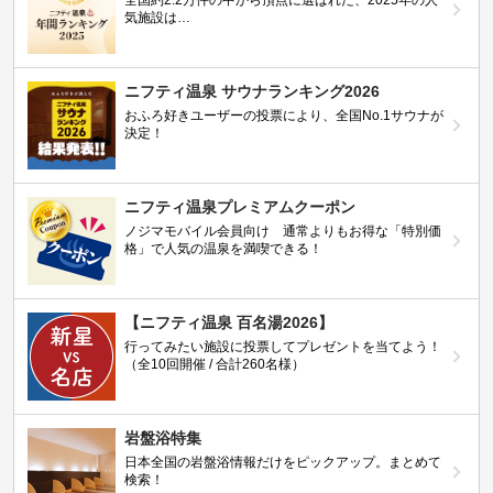
全国約2.2万件の中から頂点に選ばれた、2025年の人
気施設は…
ニフティ温泉 サウナランキング2026
おふろ好きユーザーの投票により、全国No.1サウナが
決定！
ニフティ温泉プレミアムクーポン
ノジマモバイル会員向け 通常よりもお得な「特別価
格」で人気の温泉を満喫できる！
【ニフティ温泉 百名湯2026】
行ってみたい施設に投票してプレゼントを当てよう！
（全10回開催 / 合計260名様）
岩盤浴特集
日本全国の岩盤浴情報だけをピックアップ。まとめて
検索！