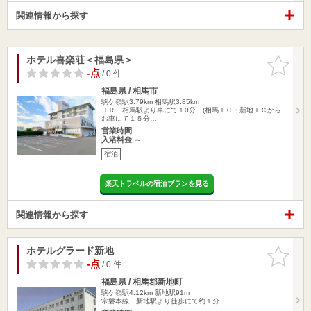
関連情報から探す
ホテル喜楽荘＜福島県＞
お気に入
りに追加
-点
/ 0 件
福島県 / 相馬市
駒ケ嶺駅3.79km
相馬駅3.85km
ＪＲ 相馬駅より車にて１0分 (相馬ＩＣ・新地ＩＣから
お車にて１５分…
営業時間
入浴料金 ～
宿泊
楽天トラベルの宿泊プランを見る
関連情報から探す
ホテルグラード新地
お気に入
りに追加
-点
/ 0 件
福島県 / 相馬郡新地町
駒ケ嶺駅4.12km
新地駅91m
常磐本線 新地駅より徒歩にて約１分