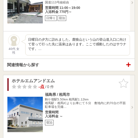
国道113号線経由
営業時間 11:00～19:00
入浴料金 770円～
日帰り
宿泊
日曜日の夕方に訪れました。鹿狼山という山の登山道入口に向け
て登って行った先に温泉はあります。ここで感動したのはサウナ
です。…
40代 女
性
関連情報から探す
ホテルエムアンドエム
お気に入
りに追加
-点
/ 0 件
福島県 / 相馬市
駒ケ嶺駅5.50km
相馬駅1.12km
相馬駅・相馬ICよりお車にて５分 敷地内に約70台の平面
駐車場を完備…
営業時間
入浴料金 ～
宿泊