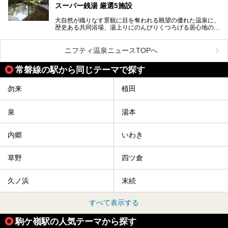
そんな方は、ぜひサウナに足を運んでみてくださいね。
スーパー銭湯 厳選5施設
大自然が織りなす景観に目を奪われる眺望の優れた温泉に、
歴史ある共同浴場、湯上りにのんびりくつろげる居心地のい
い温泉やさまざまなニーズに応えてくれる施設充実度の高い
スーパー銭湯など、多種多様な温浴施設が割拠する福島県。
今回は、そんな福島県にある温浴施設のなかから、筆者が
ニフティ温泉ニュースTOPへ
「一度訪ねてみたい」と気になっている魅力的な施設を5件
ピックアップして紹介します。
常磐線の駅から同じテーマで探す
※2021/07/21時点の情報です。
勿来
植田
泉
湯本
内郷
いわき
草野
四ツ倉
久ノ浜
末続
すべて表示する
駒ケ嶺駅の人気テーマから探す