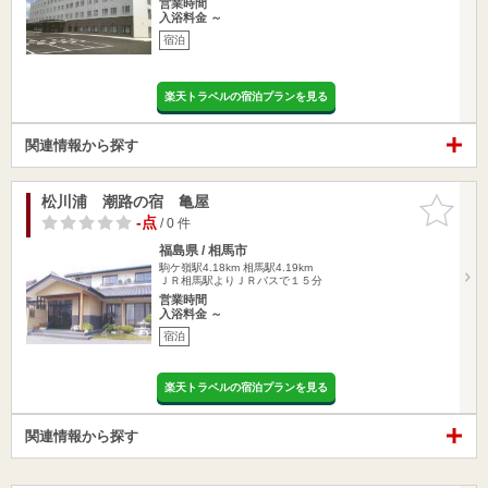
営業時間
入浴料金 ～
宿泊
楽天トラベルの宿泊プランを見る
関連情報から探す
松川浦 潮路の宿 亀屋
お気に入
りに追加
-点
/ 0 件
福島県 / 相馬市
駒ケ嶺駅4.18km
相馬駅4.19km
ＪＲ相馬駅よりＪＲバスで１５分
営業時間
入浴料金 ～
宿泊
楽天トラベルの宿泊プランを見る
関連情報から探す