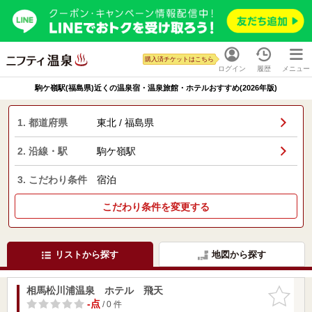
購入済チケットはこちら
ログイン
履歴
メニュー
駒ケ嶺駅(福島県)近くの温泉宿・温泉旅館・ホテルおすすめ(2026年版)
1. 都道府県
東北 / 福島県
2. 沿線・駅
駒ケ嶺駅
3. こだわり条件
宿泊
こだわり条件を変更する
リストから探す
地図から探す
相馬松川浦温泉 ホテル 飛天
お気に入
りに追加
-点
/ 0 件