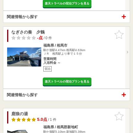
楽天トラベルの宿泊プランを見る
関連情報から探す
なぎさの奏 夕鶴
お気に入
りに追加
-点
/ 0 件
福島県 / 相馬市
駒ケ嶺駅4.47km
相馬駅4.63km
ＪＲ 相馬駅より車で１５分
営業時間
入浴料金 ～
宿泊
楽天トラベルの宿泊プランを見る
関連情報から探す
鹿狼の湯
お気に入
りに追加
5.0点
/ 1 件
福島県 / 相馬郡新地町
駒ケ嶺駅5.10km
新地駅5.38km