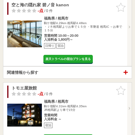
空と海の隠れ家 碧ノ音 kanon
お気に入
りに追加
-点
/ 0 件
福島県 / 相馬市
駒ケ嶺駅4.29km
相馬駅4.48km
・ＪＲ相馬駅よりお車で１５分 ・常磐道 相馬IC ～お車で
１５分
営業時間 10:00～20:00
入浴料金 1,800円～
日帰り
宿泊
楽天トラベルの宿泊プランを見る
関連情報から探す
トモエ屋旅館
お気に入
りに追加
-点
/ 0 件
福島県 / 相馬市
駒ケ嶺駅4.31km
相馬駅4.35km
JR相馬駅より車で15分
営業時間
入浴料金 ～
宿泊