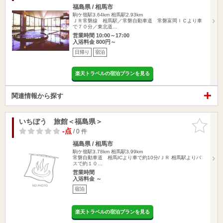
福島県 / 相馬市
駒ケ嶺駅3.64km
相馬駅2.93km
ＪＲ常磐線 相馬駅／常磐自動車道 常磐富岡ＩＣより車
で７０分／東北道…
営業時間 10:00～17:00
入浴料金 800円～
日帰り
宿泊
楽天トラベルの宿泊プランを見る
関連情報から探す
いちぼう 旅館＜福島県＞
お気に入
りに追加
-点
/ 0 件
福島県 / 相馬市
駒ケ嶺駅3.78km
相馬駅3.99km
常磐自動車道 相馬ICより車で約10分/ＪＲ 相馬駅よりバ
スで約１０…
営業時間
入浴料金 ～
宿泊
楽天トラベルの宿泊プランを見る