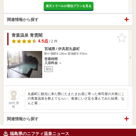
楽天トラベルの宿泊プランを見る
関連情報から探す
青葉温泉 青雲閣
お気に入
りに追加
4.5点
/ 2 件
宮城県 / 伊具郡丸森町
駒ケ嶺駅9.19km
新地駅9.55km
営業時間
入浴料金 ～
宿泊
丸森町に観光に来た際にたまたまお昼に寄った寿司屋の大将にこ
の青葉温泉を教えてもらい、食後にいざ足を運んでみた結果、な
んと最…
30代 男
性
関連情報から探す
福島県のニフティ温泉ニュース