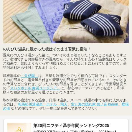
のんびり温泉に浸かった後はそのまま贅沢に宿泊！
温泉にのんびり浸かった後に、ついそのまま泊まりたくなることもありますよ
ね。宿泊できるお部屋付きの温泉なら、そんな時でも安心！温泉後はリラック
ス効果で、普段よりもぐっすり眠れるようになるとも言われていますので、是
非宿泊利用も検討してみましょう。
箱根湯本の
「天成園」
は、日帰り利用だけでなく宿泊も可能です。スタンダー
ドのお部屋と、露天風呂付きの豪華なお部屋が用意されているので、そのとき
の予算などに合わせ、ぴったりのお部屋を選ぶことができます。千葉県浦安市
の「
スパ＆ホテル 舞浜ユーラシア」
は、都心やテーマパークにも近く、和洋
様々な種類のお部屋から選ぶことができます。
駒ケ嶺駅の宿泊できる温泉、日帰り温泉、スーパー銭湯の中でも特に人気があ
るのは、
相馬松川浦温泉 ホテル 飛天
、
空と海の隠れ家 碧ノ音 kanon
、
鹿狼
の湯
などの施設です。ぜひ一度は足を運んでみてください。
第20回ニフティ温泉年間ランキング2025