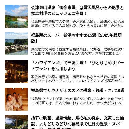
会津東山温泉「御宿東鳳」は露天風呂からの絶景と
郷土料理のビュッフェに注目！
福島県会津若松市の名湯「会津東山温泉」。湯川沿いに温泉
旅館が点在するこの温泉地で、ひときわ高台に建ち会津盆地
一望の眺望をほしいままにする絶景の宿、それがORIX HOT
ELS & RESORTSの「御宿東鳳」です。
福島県のスーパー銭湯おすすめ15選【2025年最新
版】
大浴場は「宙の湯」「棚雲の湯」の2つ。いずれも素晴らし
い開放感。ビュッフェレストラン「あがらんしょ」での会津
東北地方の南端に位置する福島県は、北海道、岩手県に次い
の郷土料理など夕朝食の美味しさも評判。人気のこのお宿の
で全国で3番目の面積を誇る広い県です。太平洋に面した
過ごし方を徹底紹介いたします。
「浜通り」から、南北に阿武隈川が流れ水田や果樹園が広が
る「中通り」、磐梯山や猪苗代湖、五色沼、尾瀬湿原などが
───
「ハワイアンズ」で三密回避！『ひとりじめリゾー
ある「会津地方」まで、変化に富んだ自然を楽しめるのが魅
提供元：オリックス・ホテルマネジメント株式会社【PR】
トプラン』を活用しよう
力です。
この記事は会津東山温泉 御宿東鳳のPR記事です。
東京から新幹線なら1時間半、車でも3時間程度とアクセス
家族旅行で温泉の超定番！福島県いわき市の常夏の楽園「ス
も良好で、首都圏からの週末旅行先としても人気の福島県。
パリゾートハワイアンズ」。このハワイアンズで2021年3月
そんな福島県でチェックしておきたい、評判のスーパー銭湯
25日より「ひとりじめリゾートプラン第2弾」として「かぞ
をピックアップしました。
く温泉編」をスタートしました。
福島県でサウナがオススメの温泉・銭湯・スパ10選
子供と一緒に安心して温泉に行きたい、そんな方にお役立ち
福島県でサウナが楽しめる場所をお探しではありませんか？
のこのプランをはじめとして、ハワイアンズの「ひとりじめ
この記事では、県内で特におすすめしたいサウナがある温泉
リゾートプラン」の魅力をご紹介します。
や銭湯、スパを厳選してご紹介！
「サウナで思いっきり汗をかいてスッキリしたい！」
抜群の眺望、温泉情緒、居心地の良さ、充実した施
「最近疲れが溜まってる。リフレッシュできる場所ないか
な？」
設、よりどりみどりな福島県で注目の温泉・スパ・
そんな方は、ぜひサウナに足を運んでみてくださいね。