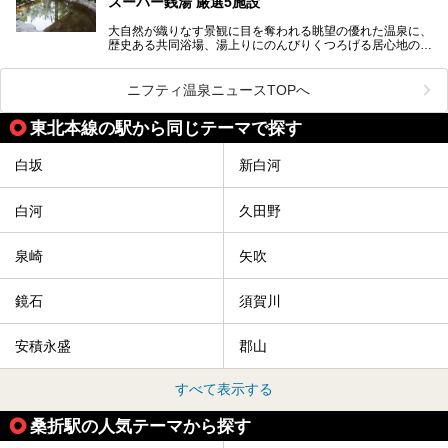
スーパー銭湯 厳選5施設
大自然が織りなす景観に目を奪われる眺望の優れた温泉に、
歴史ある共同浴場、湯上りにのんびりくつろげる居心地のい
い温泉やさまざまなニーズに応えてくれる施設充実度の高い
スーパー銭湯など、多種多様な温浴施設が割拠する福島県。
今回は、そんな福島県にある温浴施設のなかから、筆者が
ニフティ温泉ニュースTOPへ
「一度訪ねてみたい」と気になっている魅力的な施設を5件
ピックアップして紹介します。
東北本線の駅から同じテーマで探す
※2021/07/21時点の情報です。
白坂
新白河
白河
久田野
泉崎
矢吹
鏡石
須賀川
安積永盛
郡山
すべて表示する
桑折駅の人気テーマから探す