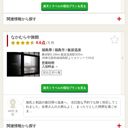
楽天トラベルの宿泊プランを見る
関連情報から探す
なかむらや旅館
お気に入
りに追加
4.6点
/ 5 件
福島県 / 福島市 / 飯坂温泉
桑折駅6.26km
飯坂温泉駅305m
JR東北新幹線福島駅よりタクシーで25分
営業時間
入浴料金 ～
宿泊
切り傷
楽天トラベルの宿泊プランを見る
彼氏と初詣の後日帰り温泉へ。 当日急な予約でも快く対応してく
れました。女将さんの人柄もよく、まったりとした時間を過ごせ
ま…
40代 女
性
関連情報から探す