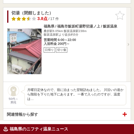
切湯（閉館しました）
お気に入
りに追加
3.8点
/ 17 件
福島県 / 福島市飯坂町湯野切湯ノ上 / 飯坂温泉
桑折駅6.05km
飯坂温泉駅238m
飯坂温泉駅より徒歩約5分
営業時間 6:00～22:00
入浴料金 200円～
日帰り
切り傷
月曜日定休なので、宿に泊まった翌朝訪ねました。 川沿いの道か
ら階段を下りた地下にあります。 一番で入ったのですが、温度
は…
50代～
男性
関連情報から探す
福島県のニフティ温泉ニュース