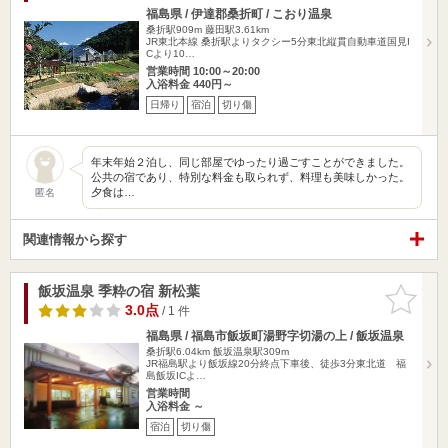
福島県 / 伊達郡桑折町 / こおり温泉
桑折駅909m
藤田駅3.61km
JR東北本線 桑折駅よりタクシー5分東北縦貫自動車道国見I
Cより10…
営業時間 10:00～20:00
入浴料金 440円～
日帰り
宿泊
切り傷
年末年始２泊し、同じ部屋でゆったり過ごすことができました。
公共の宿であり、特別な料金も取られず、料理も美味しかった。
夕食は…
匿名
関連情報から探す
飯坂温泉 季粋の宿 新松葉
お気に入
りに追加
3.0点
/ 1 件
福島県 / 福島市飯坂町湯野字切湯の上 / 飯坂温泉
桑折駅6.04km
飯坂温泉駅309m
JR福島駅より飯坂線20分終点下車後、徒歩3分東北道 福
島飯坂ICよ…
営業時間
入浴料金 ～
宿泊
切り傷