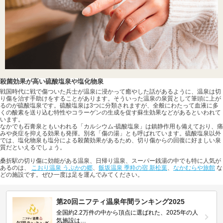
殺菌効果が高い硫酸塩泉や塩化物泉
戦国時代に戦で傷ついた兵士が温泉に浸かって癒やした話があるように、温泉は切
り傷を治す手助けをすることがあります。そういった温泉の泉質として筆頭に上が
るのが硫酸塩泉です。硫酸塩泉は3つに分類されますが、全般にわたって血液に多
くの酸素を送り込む特性やコラーゲンの生成を促す蘇生効果などがあるといわれて
います。
なかでも石膏泉ともいわれる「カルシウム-硫酸塩泉」は鎮静作用も備えており、痛
みや炎症を抑える効果も発揮。別名「傷の湯」とも呼ばれています。硫酸塩泉以外
では、塩化物泉も塩分による殺菌効果があるため、切り傷からの回復に好ましい泉
質だといえるでしょう。
桑折駅の切り傷に効能がある温泉、日帰り温泉、スーパー銭湯の中でも特に人気が
あるのは、
こおり温泉 うぶかの郷
、
飯坂温泉 季粋の宿 新松葉
、
なかむらや旅館
な
どの施設です。ぜひ一度は足を運んでみてください。
第20回ニフティ温泉年間ランキング2025
全国約2.2万件の中から頂点に選ばれた、2025年の人
気施設は…