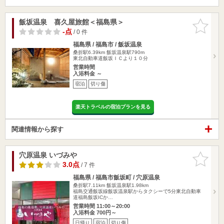
飯坂温泉 喜久屋旅館＜福島県＞
お気に入
りに追加
-点
/ 0 件
福島県 / 福島市 / 飯坂温泉
桑折駅6.39km
飯坂温泉駅790m
東北自動車道飯坂ＩＣより１０分
営業時間
入浴料金 ～
宿泊
切り傷
楽天トラベルの宿泊プランを見る
関連情報から探す
穴原温泉 いづみや
お気に入
りに追加
3.0点
/ 7 件
福島県 / 福島市飯坂町 / 穴原温泉
桑折駅7.11km
飯坂温泉駅1.98km
福島交通飯坂線飯坂温泉駅からタクシーで5分東北自動車
道福島飯坂ICか…
営業時間 11:00～20:00
入浴料金 700円～
日帰り
宿泊
切り傷