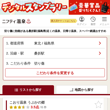
購入済チケットはこちら
ログイン
履歴
メニュー
切り傷に効能がある桑折駅(福島県)近くの温泉、日帰り温泉、スーパー銭湯おすすめ
1. 都道府県
東北 / 福島県
2. 沿線・駅
桑折駅
3. こだわり条件
切り傷
こだわり条件を変更する
リストから探す
地図から探す
こおり温泉 うぶかの郷
お気に入
りに追加
3.5点
/ 6 件