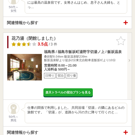
には最高の温泉宿です。女将さんはじめ、息子さん夫婦も、と
っ…
50代～
女性
関連情報から探す
花乃湯（閉館しました）
お気に入
りに追加
3.5点
/ 3 件
福島県 / 福島市飯坂町湯野字切湯ノ上 / 飯坂温泉
桑折駅6.04km
飯坂温泉駅239m
飯坂温泉駅より徒歩2分東北自動車道飯坂ICより10分
営業時間 8:00～21:00
入浴料金 500円～
日帰り
宿泊
切り傷
楽天トラベルの宿泊プランを見る
仕事の関係で利用しました。 共同浴場「切湯」の隣にあるビルの
旅館です。 「切湯」が、道路から川の方に降りて行くのと…
50代～
男性
関連情報から探す