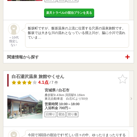
楽天トラベルの宿泊プランを見る
飯坂町ですが、飯坂温泉の上流に位置する穴原の温泉旅館です。
飯坂では大きな川の流れとなっている摺上川が、脇に小川で流れ
ていま…
～10代
指定し
ない
関連情報から探す
白石湯沢温泉 旅館やくせん
お気に入
りに追加
4.1点
/ 7 件
宮城県 / 白石市
桑折駅9.43km
貝田駅6.16km
東北自動車道 白石ICより50分
営業時間 10:00～18:00
入浴料金 700円～
日帰り
宿泊
切り傷
今回で3回目の宿泊です! 忙しい日々の中、ゆったりまったりする