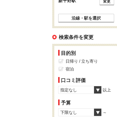
新平野駅
変更
沿線・駅を選択
検索条件を変更
目的別
日帰り / 立ち寄り
宿泊
口コミ評価
指定なし
以上
予算
下限なし
～