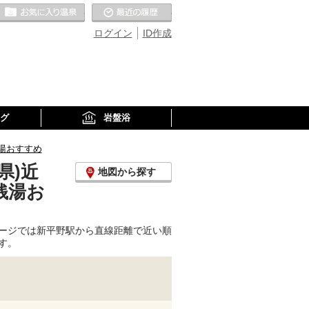
お気に入りの温泉
最近の履歴
ログイン
ID作成
グ
岩盤浴
湯おすすめ
県)近
地図から探す
銭湯お
ージでは新平野駅から直線距離で近い順
す。