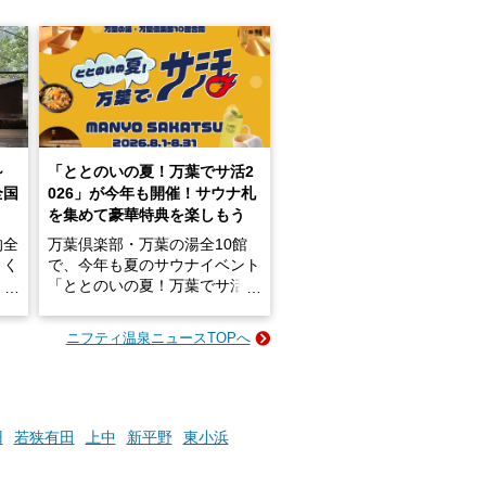
～
「ととのいの夏！万葉でサ活2
全国
026」が今年も開催！サウナ札
を集めて豪華特典を楽しもう
的全
万葉倶楽部・万葉の湯全10館
きく
で、今年も夏のサウナイベント
炭酸
「ととのいの夏！万葉でサ活2
026」が開催されます！
ニフティ温泉ニュースTOPへ
成分
2026年8月1日（土）～8月31
かつ
日（月）までの開催期間中は、
いで
サウナ飯やサウナドリンク、岩
盤浴の利用などで「万葉サウナ
札」を集めることで、オリジナ
羽
若狭有田
上中
新平野
東小浜
か
ルグッズや無料券などの特典と
素塩
交換可能。