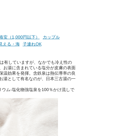
て
け流
さらに、各館ではアロマロウリ
つ
ュやアウフグースなど、サウナ
施設
好きにはたまらない多彩なイベ
ントも予定されています。ぜひ
チェックしてください！
格安（1,000円以下）
カップル
───
見える・海
子連れOK
提供元：万葉倶楽部株式会社
【PR】
この記事は万葉倶楽部株式会社
果は有していますが、なかでも冷え性の
のPR記事です。
、お湯に含まれている塩分が皮膚の表面
保温効果を発揮。含鉄泉は熱伝導率の良
お湯として有名なのが、日本三古湯の一
ウム-塩化物強塩泉を100％かけ流しで