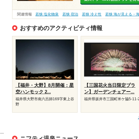
関連情報
若狭 塩化物泉
若狭 宿泊
若狭 冷え性
若狭 海が見える・
おすすめのアクティビティ情報
【福井・大野】8月開催：星
【三国花火当日限定プラ
空ハンモック 2...
ン】ガーデンチェアー...
福井県大野市南六呂師169字東上谷
福井県坂井市三国町米ケ脇5-11-
野
ニフティ温泉ニュース