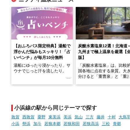
【おふろパス限定特典】湯船で
炭酸水素塩泉12選！北海道
浮かんだ悩みもスッキリ！「占
九州まで極上温泉を厳選【
いベンチ」が毎月10分無料
版】
湯船にゆったり浸かったり、サ
「炭酸水素塩泉」は、比較
ウナでじっと汗を流したり。
国各地に点在する泉質。大
分けると「重曹泉」と「重
土類泉」に分かれます。
そんな「一人でぼんやり過ごす
また硫黄や鉄分などの特殊
時間」、ふだん後回しにしてい
が混ざり合うことで、複雑
た「これからのこと」や「ちょ
多様な個性を持つことも多
小浜線の駅から同じテーマで探す
っとした悩み」が、頭に浮かん
す。
でくることはありませんか？
敦賀
西敦賀
粟野
東美浜
美浜
気山
三方
藤井
十村
大鳥
今回は筆者自ら入浴した中
小浜
勢浜
加斗
若狭本郷
若狭和田
若狭高浜
三松
青郷
ら、日本各地にある炭酸水