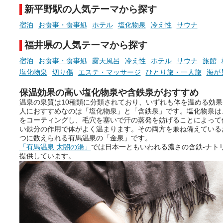
泉を12施設セレクト。すべ
新平野駅の人気テーマから探す
お風呂でリラックスしているか
日帰り入浴可能で、源泉か
らこそ向き合える、大切な自分
しと泉質の良さにこだわり
宿泊
お食事・食事処
ホテル
塩化物泉
冷え性
サウナ
の本音。
つ、万人におすすめしたい
を厳選しました。
福井県の人気テーマから探す
そんな心のつぶやきを、湯あが
りの温まった心のまま相談でき
宿泊
お食事・食事処
露天風呂
冷え性
ホテル
サウナ
旅館
たら素敵ですよね。
塩化物泉
切り傷
エステ・マッサージ
ひとり旅・一人旅
海が
保温効果の高い塩化物泉や含鉄泉がおすすめ
温泉の泉質は10種類に分類されており、いずれも体を温める効
ニフティ温泉の「占いベンチ」
人におすすめなのは「塩化物泉」と「含鉄泉」です。塩化物泉は
は、そんなあなたの心のつぶや
をコーティングし、毛穴を塞いで汗の蒸発を妨げることによって
きをプロの占い師に相談するこ
い鉄分の作用で体がよく温まります。その両方を兼ね備えている
とができるサービスです。
つに数えられる有馬温泉の「金泉」です。
「有馬温泉 太閤の湯」
では日本一ともいわれる濃さの含鉄-ナトリ
提供しています。
おふろパス会員様なら、この特
別なひとときを「毎月10分無
料」でご利用いただけます。