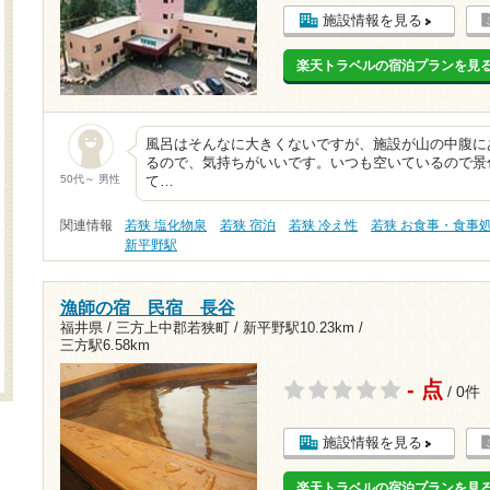
施設情報を見る
楽天トラベルの宿泊プランを見
風呂はそんなに大きくないですが、施設が山の中腹に
るので、気持ちがいいです。いつも空いているので景
50代～ 男性
て…
関連情報
若狭 塩化物泉
若狭 宿泊
若狭 冷え性
若狭 お食事・食事
新平野駅
漁師の宿 民宿 長谷
福井県 / 三方上中郡若狭町 /
新平野駅10.23km
/
三方駅6.58km
- 点
/ 0件
施設情報を見る
楽天トラベルの宿泊プランを見