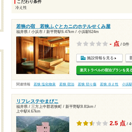
こだわり条件
冷え性
若狭の宿 若狭ふぐとカニのホテルせくみ屋
福井県 / 小浜市 /
新平野駅6.47km
/
小浜駅624m
- 点
/ 0件
施設情報を見る
楽天トラベルの宿泊プランを見
関連情報
若狭 塩化物泉
若狭 宿泊
若狭 切り傷
若狭 冷え性
小浜
リフレステやまびこ
福井県 / 三方上中郡若狭町 /
新平野駅8.81km
/
上中駅4.67km
2.5 点
/ 