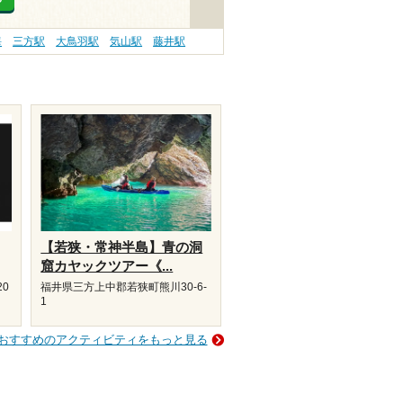
海
三方駅
大鳥羽駅
気山駅
藤井駅
【若狭・常神半島】青の洞
窟カヤックツアー《...
20
福井県三方上中郡若狭町熊川30-6-
1
おすすめのアクティビティをもっと見る