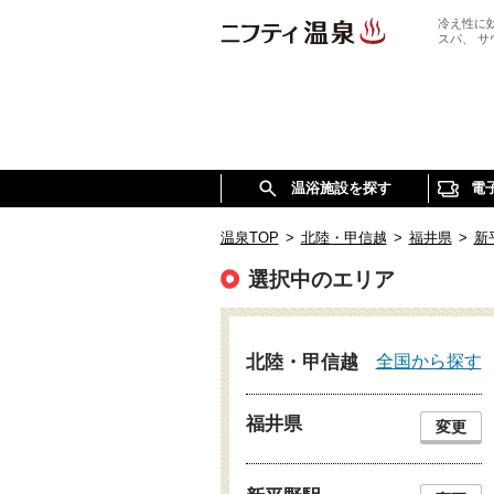
冷え性に
スパ、 
温浴施設を探す
電
温泉TOP
>
北陸・甲信越
>
福井県
>
新
選択中のエリア
全国から探す
北陸・甲信越
福井県
変更