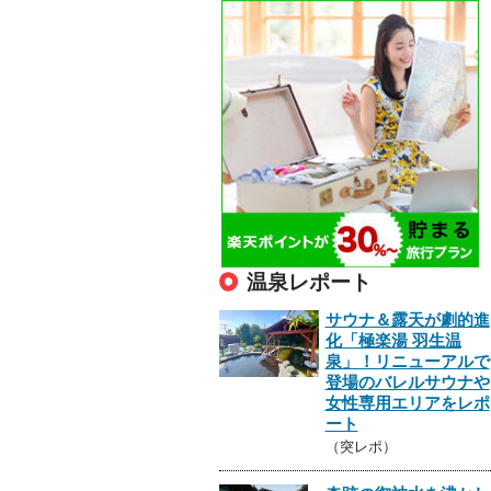
温泉レポート
サウナ＆露天が劇的進
化「極楽湯 羽生温
泉」！リニューアルで
登場のバレルサウナや
女性専用エリアをレポ
ート
（突レポ）