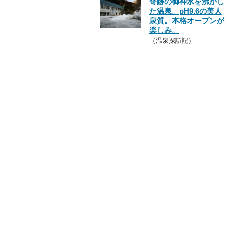
奇跡の御神水を沸かし
た温泉。pH9.6の美人
泉質。本格オープンが
楽しみ。
（温泉探訪記）