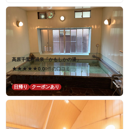
高原千葉村温泉「かもしかの湯」
★
★
★
★
★
0.0
0件の口コミ
群馬県 / 奥利根 / 水上駅7.5km
日帰り
クーポンあり