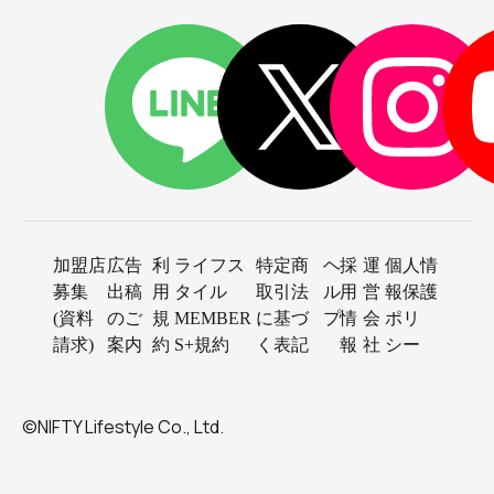
加盟店
広告
利
ライフス
特定商
ヘ
採
運
個人情
募集
出稿
用
タイル
取引法
ル
用
営
報保護
(資料
のご
規
MEMBER
に基づ
プ
情
会
ポリ
請求)
案内
約
S+規約
く表記
報
社
シー
©NIFTY Lifestyle Co., Ltd.