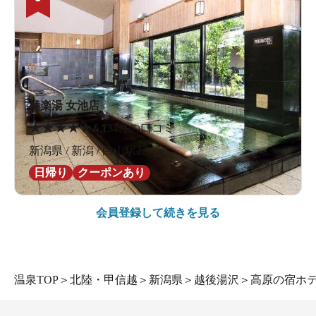
極楽湯 女池店
★
★
★
★
★
4.1
34件の口コミ
新潟県 / 新潟 / 白山駅2.5km
日帰り
クーポンあり
会員登録して続きを見る
温泉TOP
＞
北陸・甲信越
＞
新潟県
＞
越後湯沢
＞
高原の宿ホ