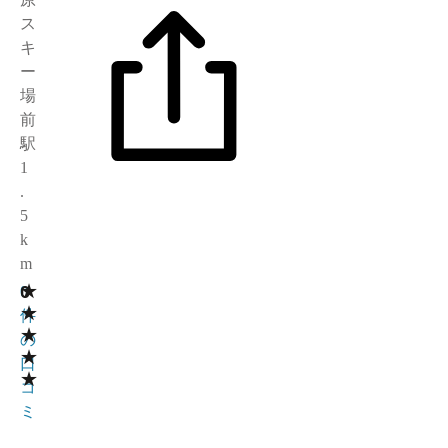
ス
キ
ー
場
前
駅
1
.
5
k
m
★
0
0
★
件
★
の
★
口
★
コ
ミ