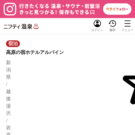
ログイン
履歴
メニュー
宿泊
高原の宿ホテルアルパイン
新
潟
県
/
越
後
湯
沢
/
岩
原