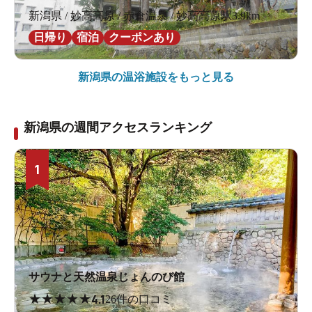
新潟県 / 妙高高原 / 赤倉温泉 / 妙高高原駅3.9km
日帰り
宿泊
クーポンあり
新潟県の
温浴施設をもっと見る
新潟県の週間アクセスランキング
1
サウナと天然温泉じょんのび館
★
★
★
★
★
4.1
26件の口コミ