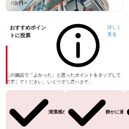
1泊
円～
おすすめポイン
詳しく
見る
トに投票
この施設で「よかった」と思ったポイントをタップして
投票してください。いくつでも選べます。
投票ありがとうございます
投票ありがとうございます
清潔感がある
静かに過ご