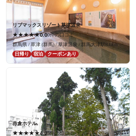
リブマックスリゾート草津温泉
★
★
★
★
★
0.0
0件の口コミ
群馬県 / 草津 (群馬) / 草津温泉 / 群馬大津駅8.6km
日帰り
宿泊
クーポンあり
赤倉ホテル
★
★
★
★
★
4.2
5件の口コミ