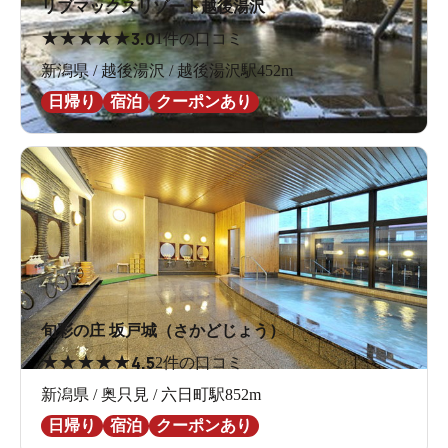
リブマックスリゾート越後湯沢
★
★
★
★
★
3.0
1件の口コミ
新潟県 / 越後湯沢 / 越後湯沢駅452m
日帰り
宿泊
クーポンあり
旬彩の庄 坂戸城（さかどじょう）
★
★
★
★
★
4.5
2件の口コミ
新潟県 / 奥只見 / 六日町駅852m
日帰り
宿泊
クーポンあり