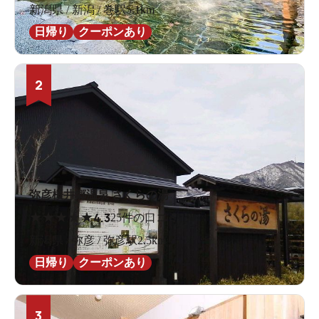
新潟県 / 新潟 / 巻駅5.1km
日帰り
クーポンあり
2
弥彦桜井郷温泉 さくらの湯
★
★
★
★
★
4.3
25件の口コミ
新潟県 / 弥彦 / 弥彦駅2.5km
日帰り
クーポンあり
3