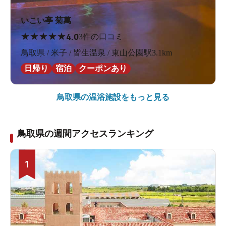
いこい亭 菊萬
★
★
★
★
★
4.0
3件の口コミ
鳥取県 / 米子 / 皆生温泉 / 東山公園駅3.1km
日帰り
宿泊
クーポンあり
鳥取県の
温浴施設をもっと見る
鳥取県の週間アクセスランキング
1