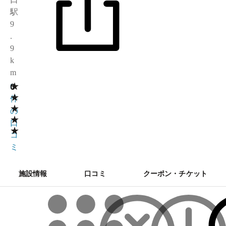
駅
9
.
9
k
m
★
0
0
★
件
★
の
★
口
★
コ
ミ
施設情報
口コミ
クーポン・チケット