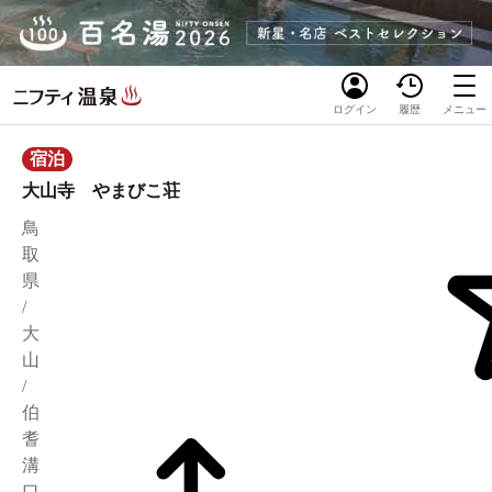
ログイン
履歴
メニュー
宿泊
大山寺 やまびこ荘
鳥
取
県
/
大
山
/
伯
耆
溝
口