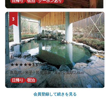
日帰り
宿泊
クーポンあり
3
おーゆ ランド
★
★
★
★
★
3.5
34件の口コミ
鳥取県 / 米子 / 皆生温泉 / 東山公園駅2.8km
日帰り
宿泊
会員登録して続きを見る