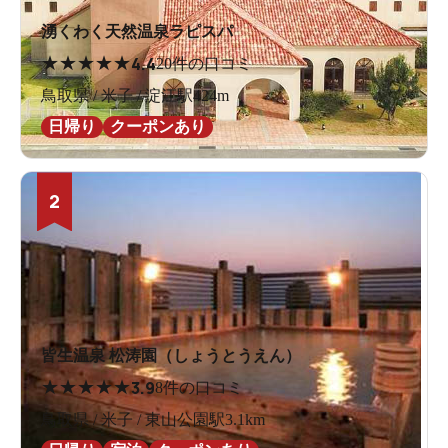
湧くわく天然温泉ラピスパ
★
★
★
★
★
4.4
20件の口コミ
鳥取県 / 米子 / 淀江駅424m
日帰り
クーポンあり
2
皆生温泉 松涛園（しょうとうえん）
★
★
★
★
★
3.9
8件の口コミ
鳥取県 / 米子 / 東山公園駅3.1km