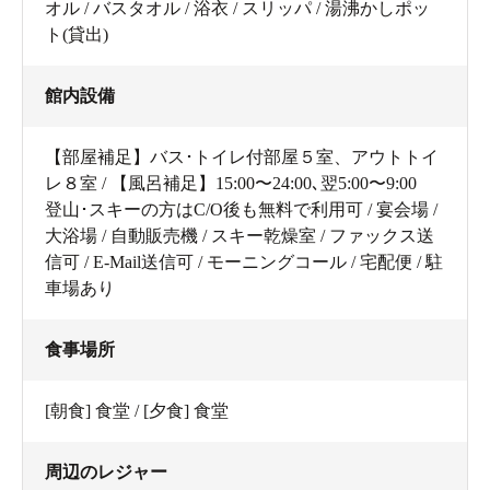
オル / バスタオル / 浴衣 / スリッパ / 湯沸かしポッ
ト(貸出)
館内設備
【部屋補足】バス･トイレ付部屋５室、アウトトイ
レ８室 / 【風呂補足】15:00〜24:00､翌5:00〜9:00
登山･スキーの方はC/O後も無料で利用可 / 宴会場 /
大浴場 / 自動販売機 / スキー乾燥室 / ファックス送
信可 / E-Mail送信可 / モーニングコール / 宅配便 / 駐
車場あり
食事場所
[朝食] 食堂 / [夕食] 食堂
周辺のレジャー