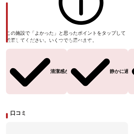
この施設で「よかった」と思ったポイントをタップして
投票してください。いくつでも選べます。
投票ありがとうございます
投票ありがとうございます
清潔感がある
静かに過ご
口コミ