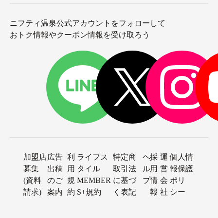
ニフティ温泉公式アカウントをフォローして
おトク情報やクーポン情報を受け取ろう
加盟店
広告
利
ライフス
特定商
ヘ
採
運
個人情
募集
出稿
用
タイル
取引法
ル
用
営
報保護
(資料
のご
規
MEMBER
に基づ
プ
情
会
ポリ
請求)
案内
約
S+規約
く表記
報
社
シー