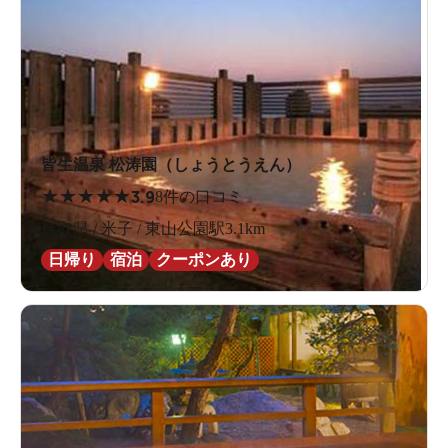
皆生温泉 松涛園（しょうとうえん）
★
★
★
★
★
3.9
8件の口コミ
鳥取県 / 米子 / 東山公園駅3.1km
日帰り
宿泊
クーポンあり