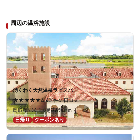
周辺の温浴施設
湧くわく天然温泉ラピスパ
★
★
★
★
★
4.4
20件の口コミ
鳥取県 / 米子 / 淀江駅424m
日帰り
クーポンあり