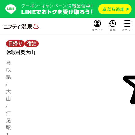
ログイン
履歴
メニュー
日帰り
宿泊
休暇村奥大山
鳥
取
県
/
大
山
/
江
尾
駅
1