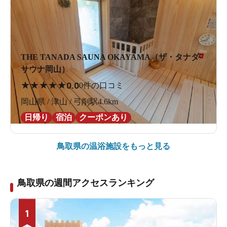
THE TANADA SAUNA OKAYAMA（ザ・タナダ
サウナ岡山）
★
★
★
★
★
0.0
0件の口コミ
岡山県 / 津山 / 弓削駅4.6km
日帰り
宿泊
クーポンあり
鳥取県の
温浴施設をもっと見る
鳥取県の週間アクセスランキング
1