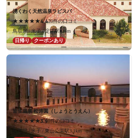
湧くわく天然温泉ラピスパ
★
★
★
★
★
4.4
20件の口コミ
鳥取県 / 米子 / 淀江駅424m
日帰り
クーポンあり
皆生温泉 松涛園（しょうとうえん）
★
★
★
★
★
3.9
8件の口コミ
鳥取県 / 米子 / 東山公園駅3.1km