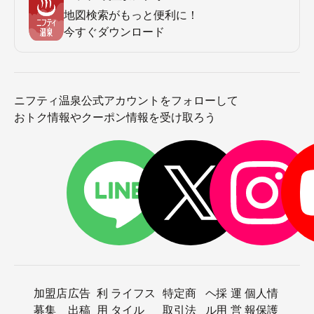
地図検索がもっと便利に！
今すぐダウンロード
ニフティ温泉公式アカウントをフォローして
おトク情報やクーポン情報を受け取ろう
加盟店
広告
利
ライフス
特定商
ヘ
採
運
個人情
募集
出稿
用
タイル
取引法
ル
用
営
報保護