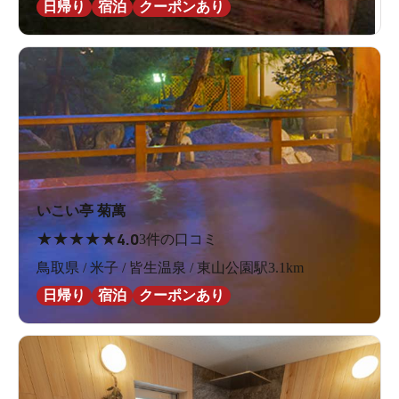
日帰り
宿泊
クーポンあり
いこい亭 菊萬
★
★
★
★
★
4.0
3件の口コミ
鳥取県 / 米子 / 皆生温泉 / 東山公園駅3.1km
日帰り
宿泊
クーポンあり