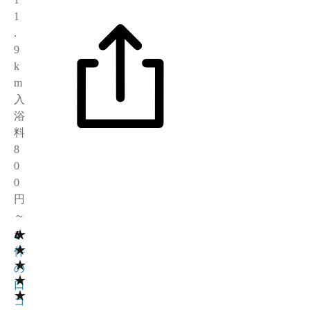
1
.
9
k
m
入
浴
料
8
0
0
円
～
★
4
1
★
件
★
の
★
口
★
コ