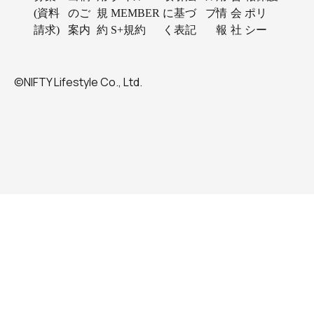
(資料
のご
規
MEMBER
に基づ
プ
情
会
ポリ
請求)
案内
約
S+規約
く表記
報
社
シー
©NIFTY Lifestyle Co., Ltd.