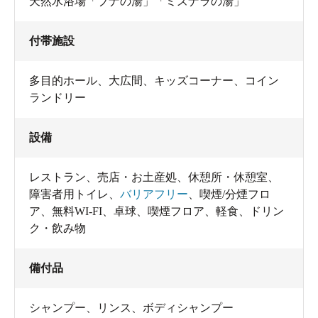
天然水浴場「ブナの湯」「ミズナラの湯」
付帯施設
多目的ホール、大広間、キッズコーナー、コイン
ランドリー
設備
レストラン
、
売店・お土産処
、
休憩所・休憩室
、
障害者用トイレ
、
バリアフリー
、
喫煙/分煙フロ
ア
、
無料WI-FI
、
卓球
、
喫煙フロア
、
軽食
、
ドリン
ク・飲み物
備付品
シャンプー
、
リンス
、
ボディシャンプー