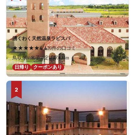
湧くわく天然温泉ラピスパ
★
★
★
★
★
4.4
20件の口コミ
鳥取県 / 米子 / 淀江駅424m
日帰り
クーポンあり
2