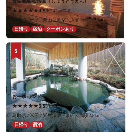
皆生温泉 松涛園（しょうとうえん）
★
★
★
★
★
3.9
8件の口コミ
鳥取県 / 米子 / 東山公園駅3.1km
日帰り
宿泊
クーポンあり
3
おーゆ ランド
★
★
★
★
★
3.5
34件の口コミ
鳥取県 / 米子 / 皆生温泉 / 東山公園駅2.8km
日帰り
宿泊