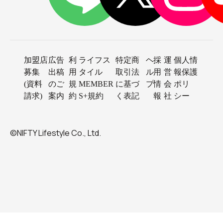
加盟店
広告
利
ライフス
特定商
ヘ
採
運
個人情
募集
出稿
用
タイル
取引法
ル
用
営
報保護
(資料
のご
規
MEMBER
に基づ
プ
情
会
ポリ
請求)
案内
約
S+規約
く表記
報
社
シー
©NIFTY Lifestyle Co., Ltd.