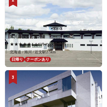
旭川高砂台 万葉の湯
★
★
★
★
★
4.4
45件の口コミ
北海道 / 旭川 / 近文駅2.5km
日帰り
クーポンあり
3