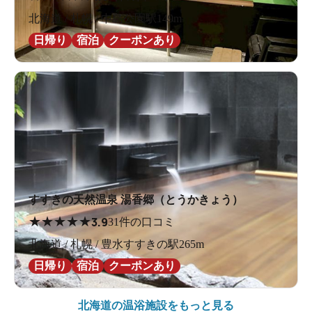
北海道 / 札幌 / 中島公園駅149m
日帰り
宿泊
クーポンあり
すすきの天然温泉 湯香郷（とうかきょう）
★
★
★
★
★
3.9
31件の口コミ
北海道 / 札幌 / 豊水すすきの駅265m
日帰り
宿泊
クーポンあり
北海道の
温浴施設をもっと見る