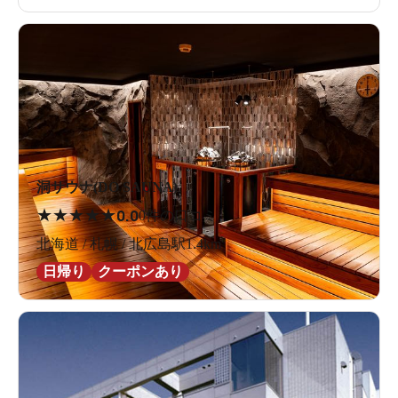
洞サウナ(DO SAUNA)
★
★
★
★
★
0.0
0件の口コミ
北海道 / 札幌 / 北広島駅1.4km
日帰り
クーポンあり