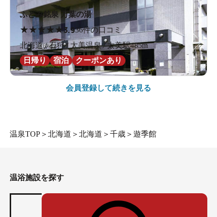
ふとみ銘泉 万葉の湯
★
★
★
★
★
3.9
36件の口コミ
北海道 / 石狩 / 太美温泉 / 太美駅485m
日帰り
宿泊
クーポンあり
会員登録して続きを見る
温泉TOP
＞
北海道
＞
北海道
＞
千歳
＞
遊季館
温浴施設を探す