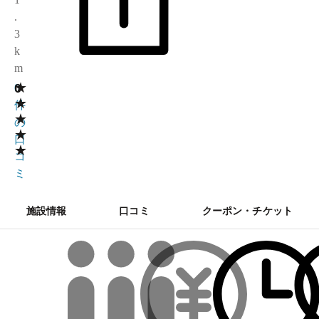
.
3
k
m
★
0
0
★
件
★
の
★
口
★
コ
ミ
施設情報
口コミ
クーポン・チケット