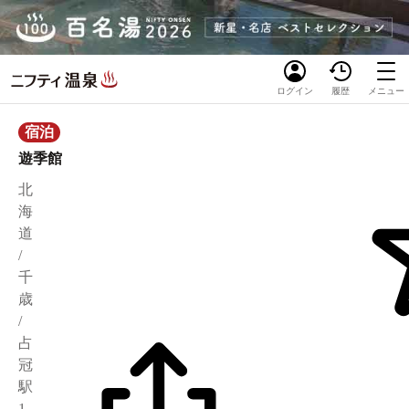
ログイン
履歴
メニュー
宿泊
遊季館
北
海
道
/
千
歳
/
占
冠
駅
1