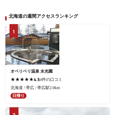
北海道の週間アクセスランキング
1
オベリベリ温泉 水光園
★
★
★
★
★
4.5
4件の口コミ
北海道 / 帯広 / 帯広駅2.0km
日帰り
2