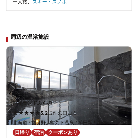
一人旅
、
スキー・スノボ
周辺の温浴施設
ハイランドふらの
★
★
★
★
★
3.2
12件の口コミ
北海道 / 富良野 / 島の下温泉 / 学田駅3.7km
日帰り
宿泊
クーポンあり