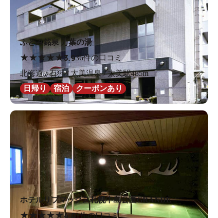
ふとみ銘泉 万葉の湯
★
★
★
★
★
3.9
36件の口コミ
北海道 / 石狩 / 太美温泉 / 太美駅485m
日帰り
宿泊
クーポンあり
ホテルリブマックス札幌中島公園GRANDE
★
★
★
★
★
4.0
1件の口コミ