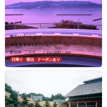
和のリゾート はづ
★
★
★
★
★
3.0
4件の口コミ
愛知県 / 三河湾 / こどもの国駅2.2km
日帰り
宿泊
クーポンあり