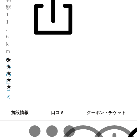
駅
1
1
.
6
k
m
★
0
0
★
件
★
の
★
口
★
コ
ミ
施設情報
口コミ
クーポン・チケット