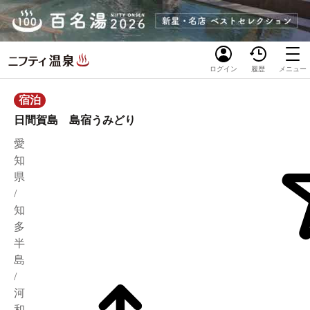
ログイン
履歴
メニュー
宿泊
日間賀島 島宿うみどり
愛
知
県
/
知
多
半
島
/
河
和