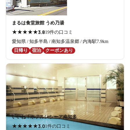
まるは食堂旅館 うめ乃湯
★
★
★
★
★
3.8
19件の口コミ
愛知県 / 知多半島 / 南知多温泉郷 / 内海駅7.9km
日帰り
宿泊
クーポンあり
いいね！ホテルレシーア南知多
★
★
★
★
★
3.0
1件の口コミ