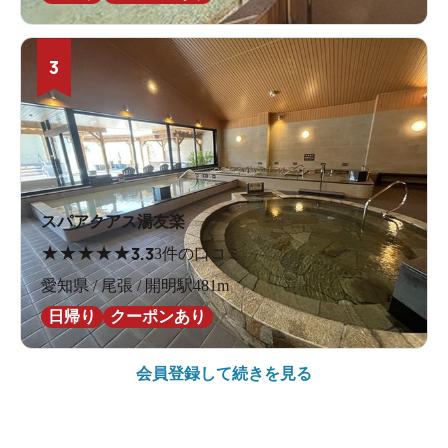
3
スパアクアス湯友楽
★
★
★
★
★
3.3
3件の口コミ
愛知県 / 尾張 / 開明駅481m
日帰り
クーポンあり
会員登録して続きを見る