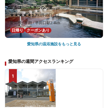
まるは ごんぎつねの湯
★
★
★
★
★
3.7
93件の口コミ
愛知県 / 半田 / 半田口駅2.4km
日帰り
クーポンあり
愛知県の
温浴施設をもっと見る
愛知県の週間アクセスランキング
1