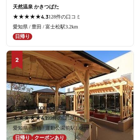
天然温泉 かきつばた
★
★
★
★
★
4.3
128件の口コミ
愛知県 / 豊田 / 富士松駅3.2km
日帰り
2
ゆのゆ TOYOHASHI
★
★
★
★
★
4.1
99件の口コミ
愛知県 / 豊橋 / 運動公園前駅1.6km
日帰り
クーポンあり