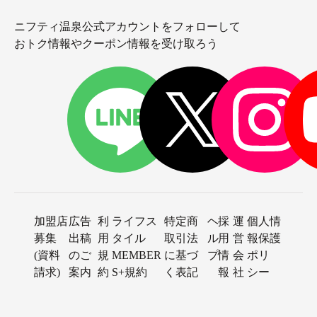
ニフティ温泉公式アカウントをフォローして
おトク情報やクーポン情報を受け取ろう
加盟店
広告
利
ライフス
特定商
ヘ
採
運
個人情
募集
出稿
用
タイル
取引法
ル
用
営
報保護
(資料
のご
規
MEMBER
に基づ
プ
情
会
ポリ
請求)
案内
約
S+規約
く表記
報
社
シー