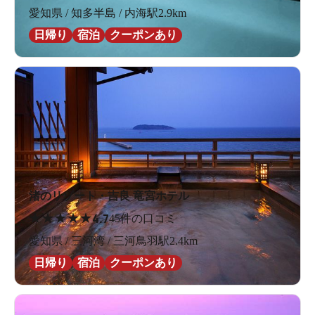
愛知県 / 知多半島 / 内海駅2.9km
日帰り
宿泊
クーポンあり
渚のリゾート・吉良 竜宮ホテル
★
★
★
★
★
4.7
45件の口コミ
愛知県 / 三河湾 / 三河鳥羽駅2.4km
日帰り
宿泊
クーポンあり