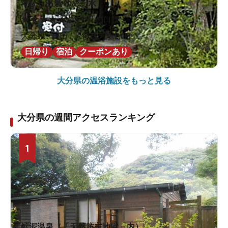
琴ひら温泉 ゆめ山水
★
★
★
★
★
4.5
32件の口コミ
大分県 / 日田 / 豊後三芳駅2.0km
日帰り
宿泊
クーポンあり
大分県の
温浴施設をもっと見る
大分県の週間アクセスランキング
1
鉱泥温泉（「天然坊主地獄」内）