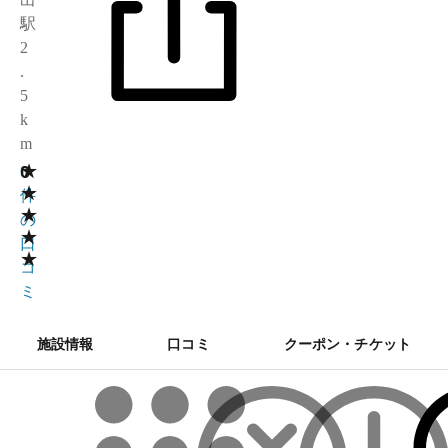
駅
2
.
5
k
m
★
0
0
★
件
★
の
★
口
★
コ
ミ
施設情報
口コミ
クーポン・チケット