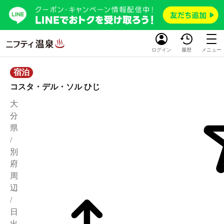
ログイン
履歴
メニュー
宿泊
コスタ・デル・ソル ひじ
大
分
県
/
別
府
周
辺
/
日
出