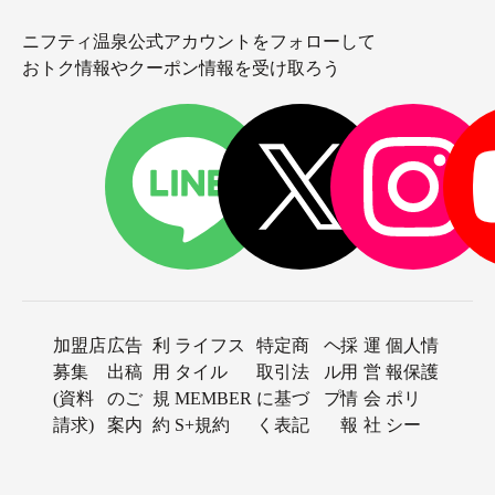
ニフティ温泉公式アカウントをフォローして
おトク情報やクーポン情報を受け取ろう
加盟店
広告
利
ライフス
特定商
ヘ
採
運
個人情
募集
出稿
用
タイル
取引法
ル
用
営
報保護
(資料
のご
規
MEMBER
に基づ
プ
情
会
ポリ
請求)
案内
約
S+規約
く表記
報
社
シー