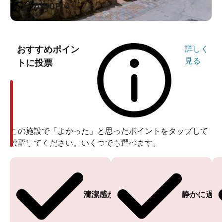
7000
1泊
円～
おすすめポイン
詳しく
見る
トに投票
この施設で「よかった」と思ったポイントをタップして
投票してください。いくつでも選べます。
投票ありがとうございます
投票ありがとうございます
清潔感がある
静かに過ご