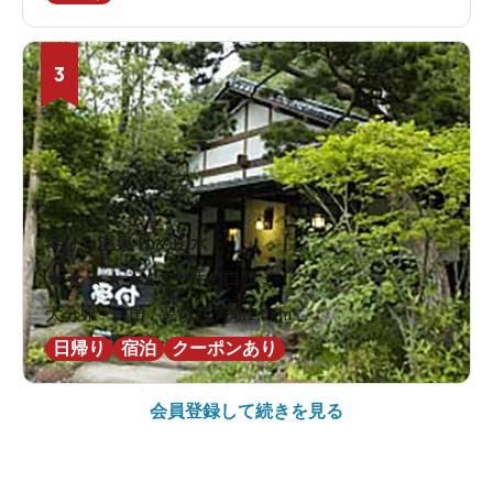
3
琴ひら温泉 ゆめ山水
★
★
★
★
★
4.5
32件の口コミ
大分県 / 日田 / 豊後三芳駅2.0km
日帰り
宿泊
クーポンあり
会員登録して続きを見る