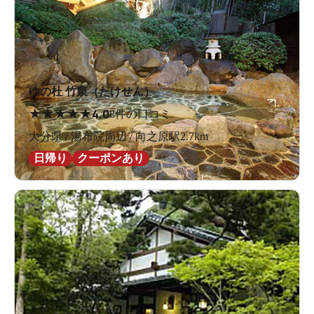
ゆの杜 竹泉（たけせん）
★
★
★
★
★
4.0
8件の口コミ
大分県 / 湯布院周辺 / 向之原駅2.7km
日帰り
クーポンあり