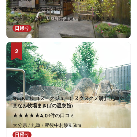
★
★
★
★
★
5.0
26件の口コミ
大分県 / 別府周辺 / 明礬温泉 / 別府大学駅3.3km
日帰り
2
NU:KUJU（ヌークジュー）ヌクヌクノ湯(旧九重や
まなみ牧場まきばの温泉館)
★
★
★
★
★
4.0
3件の口コミ
大分県 / 九重 / 豊後中村駅9.5km
日帰り