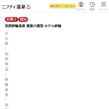
購入済チケットはこちら
ログイン
履歴
メニュー
日帰り
宿泊
別府鉄輪温泉 源泉の湯宿 ホテル鉄輪
大
分
県
/
別
府
周
辺
/
鉄
輪
温
泉
/
別