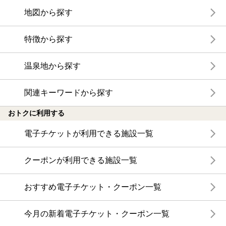
ないらしいのですが、女湯は広々としていて基礎化粧品も備
地図から探す
えられています。フェイスタオルとドライヤーは男湯・女湯
両方に用意されていました。
特徴から探す
貸切湯は、宿泊者は￥1000（50分）と割安に利用出来るの
で、露天風呂を楽しみたい人やファミリーに人気のようでし
た。利用を希望する場合はチェックインと同時に予約した方
温泉地から探す
がいいのだと思います。
関連キーワードから探す
施設自体はホテル大石を居抜きで利用しているようで、天井
が低かったり、エレベーターが1台しかなかったりと、新しい
おトクに利用する
施設の快適さはありませんが、お値段を考えれば十分許容範
囲だと思います。また、こちらの親会社は湯布院でもお宿を
電子チケットが利用できる施設一覧
経営なさっているとのことで、スタッフの応対がとても気持
ちよく、最安値のプランで泊まるごんごんにも分け隔て無く
事前のお電話をくださって、要望等を確認してくださったの
クーポンが利用できる施設一覧
が嬉しかったです。
おすすめ電子チケット・クーポン一覧
鉄輪周辺の別府八湯温泉道対象施設にはほとんど入ってしま
ったので、昇段のことを考えると別のところに泊まった方が
いいのですが、お湯の良さと値頃感を考えると、旦那さんと
今月の新着電子チケット・クーポン一覧
一緒の時は必ず利用させて頂くことになりそうです。