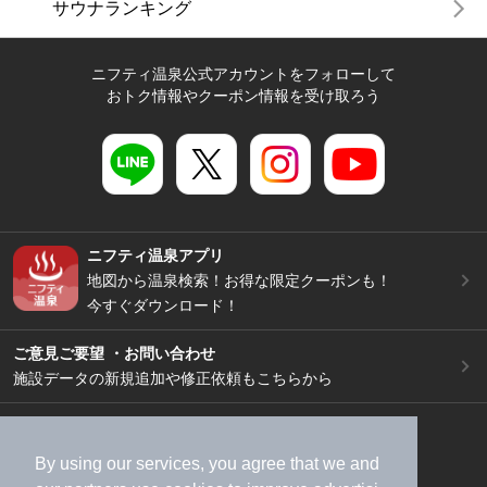
サウナランキング
ニフティ温泉公式アカウントをフォローして
おトク情報やクーポン情報を受け取ろう
ニフティ温泉アプリ
地図から温泉検索！お得な限定クーポンも！
今すぐダウンロード！
ご意見ご要望 ・お問い合わせ
施設データの新規追加や修正依頼もこちらから
スマートフォン
/
PC
加盟店募集（資料請求）
広告出稿のご案内
By using our services, you agree that we and