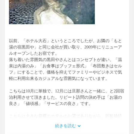
以前、「ホテル大石」というところでしたが、お隣の「もと
湯の宿黒田や」と同じ会社が買い取り、2009年にリニューア
ルオープンしたお宿です。
落ち着いた雰囲気の黒田やさんとはコンセプトが違い、「温
泉は内湯のみ」「お食事はブッフェ形式」「布団敷きはセル
フ」にすることで、価格を抑えてファミリーやビジネスで気
軽に利用出来るカジュアルな雰囲気になっています。
こちらは10月に単独で、12月には旦那さんと一緒に、と2回宿
泊利用させて頂きました。リピート訪問の決め手は「お湯の
良さ」「値頃感」「サービスの良さ」です。
こちらは大きな規模のホテルのお湯でありながら、鉄輪独特
の芳香があり、浴後は肌も髪もさらっとスベスベになりま
続きを読む
す。