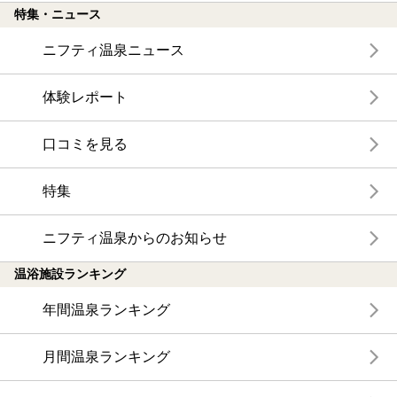
特集・ニュース
別府八湯温泉道対象外の施設ですが、おとなりの黒田やさん
（別府八湯温泉道№152）のお風呂を無料で利用させて頂けま
ニフティ温泉ニュース
した。
体験レポート
写真は男湯の内湯と洗い場です。
表紙写真が女湯です。
口コミを見る
特集
ニフティ温泉からのお知らせ
温浴施設ランキング
年間温泉ランキング
月間温泉ランキング