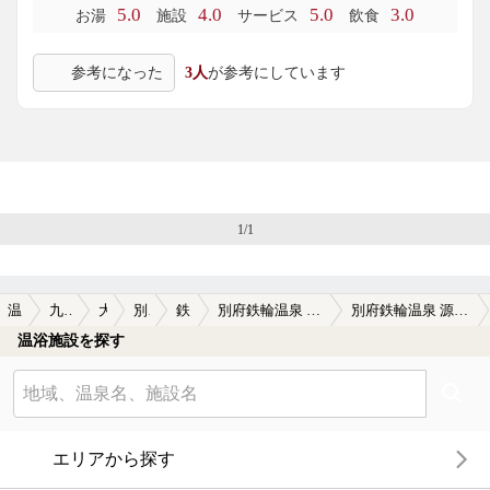
10月に泊まった時は10箇所以上の共同湯を回るという目標を
5.0
4.0
5.0
3.0
お湯
施設
サービス
飲食
立てての別府訪問だったのですが、到着直後に大浴場を利用
して湯の良さに驚き、真剣に「今日はゆっくりここのお風呂
参考になった
3人
が参考にしています
に入ろうか？」と悩んだほどでした。
12月は連湯嫌いの旦那さんと一緒だったので、必然的にこち
らのお湯を繰り返し利用することになったのですが、肌はス
ベスベでモチモチ！肌がゴワゴワになりがちの旦那さんのお
肌もスベスベモッチモチで、今まで旦那さんが入った別府の
お湯の中で1番の効き目でした。しかも、その状態が帰ってか
らも1週間ぐらい続いていたのです。旦那さんの肌の具合を見
1/1
ていると、最初の訪問で感じた以上に実力のあるお湯なのだ
と思いました。
鉄輪の共同湯や湯治宿には勿論もっとお湯が良いところはい
くつもありますが、広い湯船で同浴者を気にすることも無
温泉TOP
九州・沖縄
大分県
別府周辺
鉄輪温泉
別府鉄輪温泉 源泉の湯宿 ホテル鉄輪
別府鉄輪温泉 源泉の湯宿 ホテル鉄輪の口コミ一覧
く、水風呂を活用しながら長湯が出来るので、効き目が強く
温浴施設を探す
感じられるのだと思います。
浴室の構成は：
男湯）内湯・水風呂・サウナ
女湯）内湯・水風呂・ミストサウナ
エリアから探す
となっています。
脱衣所には男女で広さに差があるようで、男湯はあまり広く