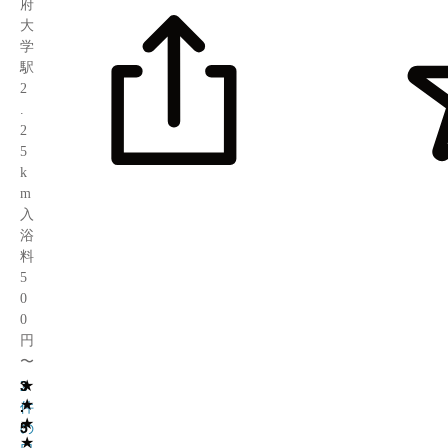
府
大
学
駅
2
.
2
5
k
m
入
浴
料
5
0
0
円
〜
★
3
2
★
.
件
★
5
の
★