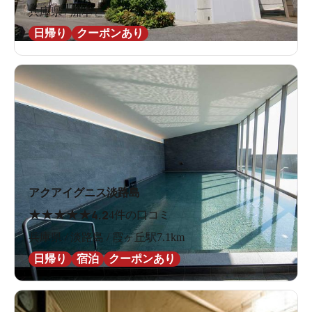
兵庫県 / 洲本 /
日帰り
クーポンあり
アクアイグニス淡路島
★
★
★
★
★
4.2
4件の口コミ
兵庫県 / 淡路島 / 霞ヶ丘駅7.1km
日帰り
宿泊
クーポンあり