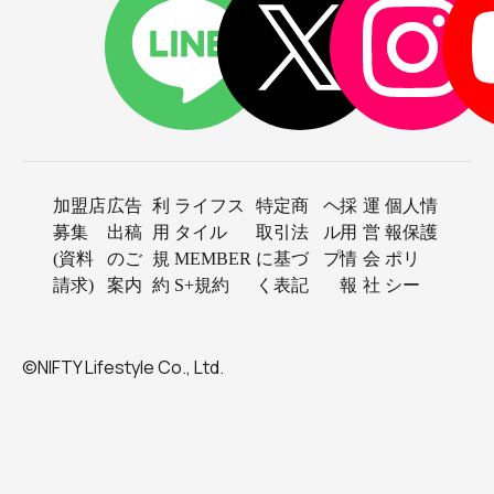
加盟店
広告
利
ライフス
特定商
ヘ
採
運
個人情
募集
出稿
用
タイル
取引法
ル
用
営
報保護
(資料
のご
規
MEMBER
に基づ
プ
情
会
ポリ
請求)
案内
約
S+規約
く表記
報
社
シー
©NIFTY Lifestyle Co., Ltd.