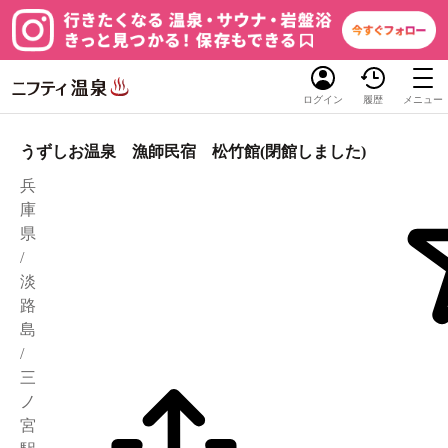
ログイン
履歴
メニュー
うずしお温泉 漁師民宿 松竹館(閉館しました)
兵
庫
県
/
淡
路
島
/
三
ノ
宮