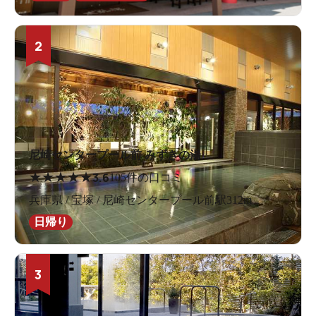
2
尼崎センタープール前 みずきの湯
★
★
★
★
★
3.6
105件の口コミ
兵庫県 / 宝塚 / 尼崎センタープール前駅312m
日帰り
3