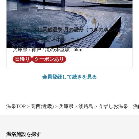
ジェームス山天然温泉 月の湯舟（つきのゆふね）
★
★
★
★
★
3.5
128件の口コミ
兵庫県 / 神戸 / 滝の茶屋駅1.6km
日帰り
クーポンあり
会員登録して続きを見る
温泉TOP
＞
関西(近畿)
＞
兵庫県
＞
淡路島
＞
うずしお温泉 漁
温浴施設を探す