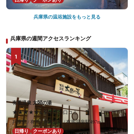
兵庫県の
温浴施設をもっと見る
兵庫県の週間アクセスランキング
1
有馬温泉 太閤の湯
★
★
★
★
★
4.5
923件の口コミ
兵庫県 / 有馬 / 有馬温泉 / 有馬温泉駅497m
日帰り
クーポンあり