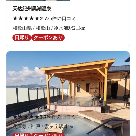
天然紀州黒潮温泉
★
★
★
★
★
2.7
35件の口コミ
和歌山県 / 和歌山 / 冷水浦駅2.1km
日帰り
クーポンあり
SPA専 太平のゆ
★
★
★
★
★
3.7
68件の口コミ
兵庫県 / 神戸 / 霞ヶ丘駅469m
日帰り
クーポンあり