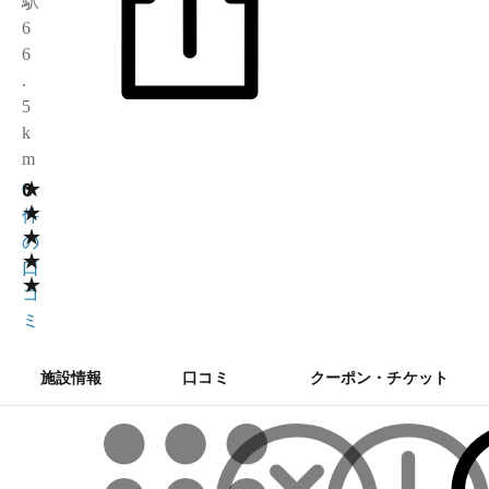
駅
6
6
.
5
k
m
★
0
0
★
件
★
の
★
口
★
コ
ミ
施設情報
口コミ
クーポン・チケット