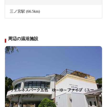
三ノ宮駅
(66.5km)
周辺の温浴施設
ウェルネスパーク五色 ゆ～ゆ～ファイブ（ユー
ユーファイブ）
★
★
★
★
★
3.1
13件の口コミ