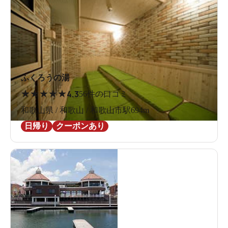
ふくろうの湯
★
★
★
★
★
4.3
56件の口コミ
和歌山県 / 和歌山 / 和歌山市駅694m
日帰り
クーポンあり