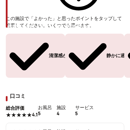
こんな山の中なので、そうそう対向車なんてこないだろ
この施設で「よかった」と思ったポイントをタップして
うと、油断すると来るんだな。
投票してください。いくつでも選べます。
投票ありがとうございます
投票ありがとうございます
清潔感がある
静かに過ご
口コミ
お風呂
施設
サービス
総合評価
5
4
5
4.1
★
★
★
★
★
道沿いに流れる渓流は、イワナがよく釣れるそうです。
別れ道ごとに設置された看板を頼りに、どうにか湯ノ沢