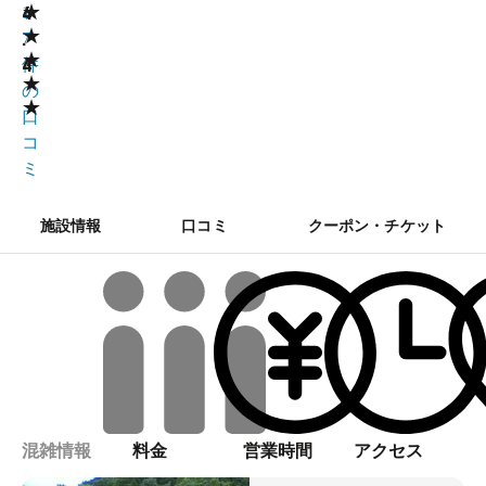
★
4
1
★
.
7
★
4
件
★
の
★
口
コ
ミ
施設情報
口コミ
クーポン・チケット
混雑情報
料金
営業時間
アクセス