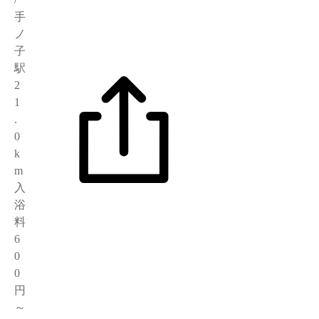
手
ノ
子
駅
2
1
.
0
k
m
入
浴
料
6
0
0
円
～