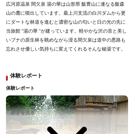
広河原温泉 間欠泉 湯の華は山形県 飯豊山に連なる飯森
山の麓に噴出しています。最上川支流の白川ダムから更
にダートな林道を進むと濃密な山の匂いと日の光の先に
当旅館 ''湯の華 ''が建っています。軽やかな沢の音と美し
いブナの原生林を眺めながら浸る間欠泉は道中の悪路も
忘れさせ優しい気持ちに変えてくれるそんな秘湯です。
体験レポート
体験レポート
続きを見る