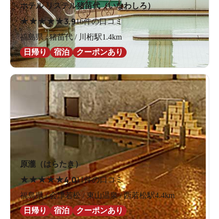
ホテル リステル猪苗代（いなわしろ）
★
★
★
★
★
3.9
16件の口コミ
福島県 / 猪苗代 / 川桁駅1.4km
日帰り
宿泊
クーポンあり
びっくりするくらいぬるい！
ぬるさの秘密は、この間欠泉が温泉の熱によって噴き出
すのではなく、炭酸ガスの力で噴き出す大変珍しいタイ
プだからとのこと。
なるほど、よく振ったぬるい炭酸飲料の蓋をあけた時の
ような間欠泉ということか。自然って謎が多いな。もち
ろん炭酸といっても、このお湯に砂糖は入っていないの
原瀧（はらたき）
で、ベタついたりはしない。
★
★
★
★
★
4.0
11件の口コミ
福島県 / 会津若松 / 東山温泉 / 西若松駅4.4km
ということで、私もジャボン。
日帰り
宿泊
クーポンあり