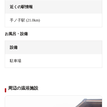
近くの駅情報
手ノ子駅
(21.0km)
お風呂・設備
設備
駐車場
この距離で見ている分には、熱さは感じない。
間欠泉なのにぬるい！
周辺の温浴施設
このお湯の噴き出る勢い、こりゃ相当熱いだろうなと思
いつつも、恐る恐る手を入れてみる。