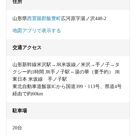
住所
山形県
西置賜郡飯豊町
広河原字湯ノ沢448-2
地図アプリで表示する
交通アクセス
ものすごく人工っぽいけれど、天然の力で噴きあげてい
山形新幹線米沢駅→JR米坂線／米沢→手ノ子→タ
る。
クシー約1時間 JR手ノ子駅⇔湯の華（要予約） JR
噴き上がるお湯の高さは２メートルちょっとというとこ
東日本 米坂線 手ノ子駅
ろだろうか。さっきのポスターの写真ほどではないけれ
東北自動車道飯坂ICから国道399・113号、県道4号
経由で約60km
ど、これでもジャイアント馬場クラスなので、目の前で
見るとなかなかの大迫力だ。
駐車場
これが調子のいいときなら5メートル、ときには10メート
20台
ルを超える大噴出を見せることもあるのか。