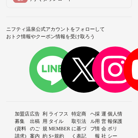
ニフティ温泉公式アカウントをフォローして
おトク情報やクーポン情報を受け取ろう
加盟店
広告
利
ライフス
特定商
ヘ
採
運
個人情
募集
出稿
用
タイル
取引法
ル
用
営
報保護
(資料
のご
規
MEMBER
に基づ
プ
情
会
ポリ
請求)
案内
約
S+規約
く表記
報
社
シー