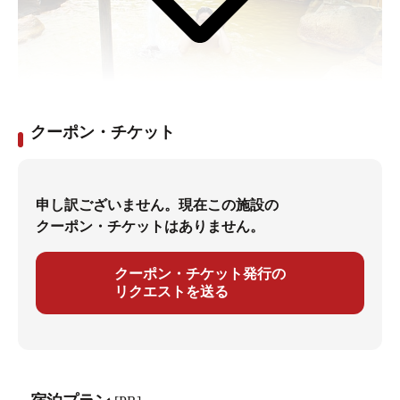
熱くない？間欠泉の混浴露天風呂
玉置豊 / 2012年10月15日作成間欠泉といえば、地面から
クーポン・チケット
水蒸気とともにジョボーとかドバーンと噴出する温泉の
ことである。当然、その噴き出るお湯の温度はとても高
い。
申し訳ございません。現在この施設の
クーポン・チケットはありません。
そんなデンジャラスな間欠泉、噴き出るお湯を浴びよう
ものなら、当然全身火傷確実なのだが、山形県にある湯
クーポン・チケット発行の
ノ沢間欠泉は、なんと間欠泉なのに混浴露天風呂になっ
リクエストを送る
ているらしいのだ。
湯ノ沢間欠泉への道
日本で唯一の入浴できる間欠泉を求めて、カーナビにも
表示されないような川沿いの細い山道を、ひたすら車で