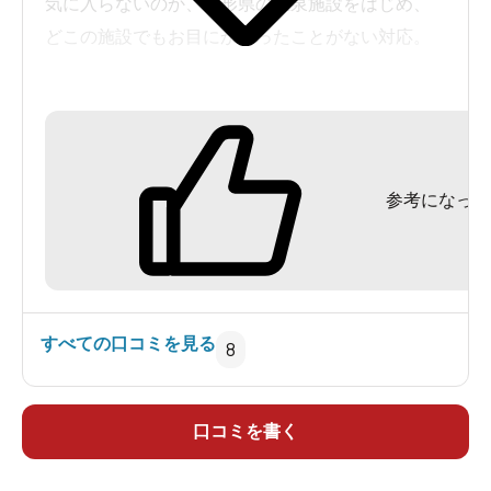
気に入らないのか、山形県の温泉施設をはじめ、
どこの施設でもお目にかかったことがない対応。
泉質はどうと言うことはなく、温泉大国山形にお
いては平地にある温泉より劣るし、鳴子温泉郷に
もはるかに及ばない。
参考になった
茶色いお湯が気持ちよさそう。
渓流沿いのすれ違い困難な山道を１５ｋｍも来
どうやらこの先の露天風呂に間欠泉があるらしい。
て、貴重な時間を無駄にした。
ちなみに露天風呂は、男風呂、女風呂の両方からつな
広河原温泉 ナトリウム・カルシウムー炭酸水
すべての口コミを見る
8
がっている混浴なのだが、私がいった時はたまたま誰も
素・塩化物温泉
入浴していなかったため、贅沢にも貸切状態となった。
３５．１度 ｐH６．６ リチウム ２．１ カル
混浴露天風呂を一人で貸切というのが、贅沢なのか寂し
シウム ４０９．２ 鉄（Ⅱ） ５．８ 硫酸イ
口コミを書く
いだけなのか、微妙なところではあるのだが。
オン ７．５