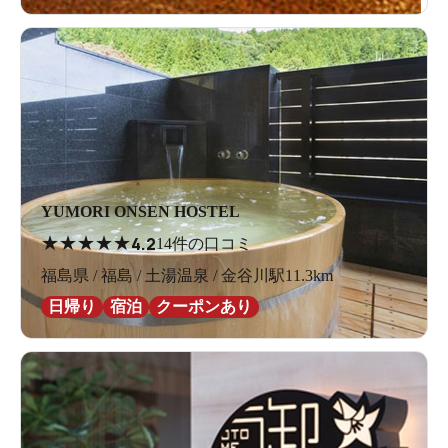
間欠泉のある温泉、これが楽しくない訳がない。上から
降り注いでくるお湯を頭から浴びたり、勢いよく噴き出
る間欠泉を直接手で触ってみたりと、貸切状態のお風呂
で大興奮。
ところでこのお湯の温度だと、夏はいいけど冬は相当寒
YUMORI ONSEN HOSTEL
いだろうなと思うかもしれないが、それは無用の心配。
★
★
★
★
★
4.2
14件の口コミ
この場所はとても雪深いため、宿の営業が5月上旬から11
福島県 / 福島 / 土湯温泉 / 金谷川駅11.3km
月上旬まで。ということで、気になった方は、お早めに
日帰り
宿泊
クーポンあり
お出かけください！