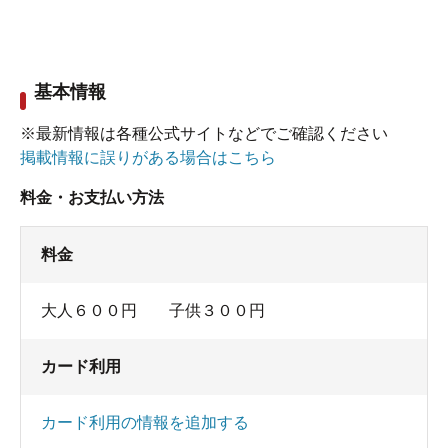
硫酸イオン ７．５ 炭酸水素イオン １６９
内湯を抜けて露天風呂へと進むと、そこには勢いよくお
０ メタケイ酸 ９６．２ 酸化還元電位
湯の噴き出る間欠泉が…出ていなーい。
（ORP) １２ （2009.5.31）
基本情報
※最新情報は各種公式サイトなどでご確認ください
掲載情報に誤りがある場合はこちら
料金・お支払い方法
料金
大人６００円 子供３００円
カード利用
シーン…
カード利用の情報を追加する
露天風呂の中央にそれらしき穴はあるのだが、お湯の出