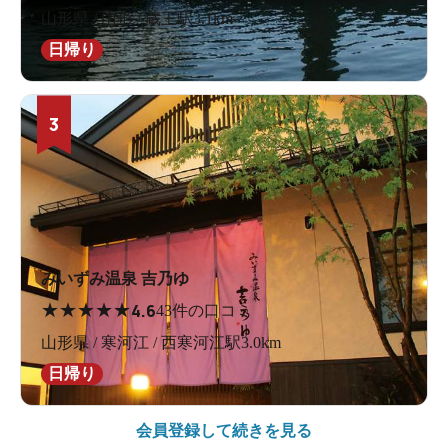
山形県 / 山形 / 蔵王駅3.1km
日帰り
3
みいずみ温泉 吉乃ゆ
★
★
★
★
★
4.6
43件の口コミ
山形県 / 寒河江 / 西寒河江駅3.0km
日帰り
会員登録して続きを見る