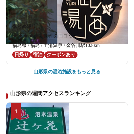
御とめ湯り
★
★
★
★
★
3.8
9件の口コミ
福島県 / 福島 / 土湯温泉 / 金谷川駅10.8km
日帰り
宿泊
クーポンあり
すごく楽しい！
山形県の
温浴施設をもっと見る
山形県の週間アクセスランキング
1