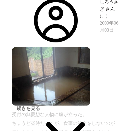
しろうさ
ぎ
さん
(
、
)
2009年06
これが間欠泉の露天風呂か。本当に入って大丈夫なの
月03日
か、これ。
いざ間欠泉の温泉へ
宿のスタッフの方と一緒に男女に別れた温泉へと進む
と、まずは茶色いお湯の内湯が現れた。
まさかここからお湯が噴き出すのかと一瞬思ったが、こ
れは普通の温泉のようだ。温度も適温である。
続きを見る
受付の無愛想な人物に腹が立った。
ちょうど昼時だったが、食事の注文をしないのが