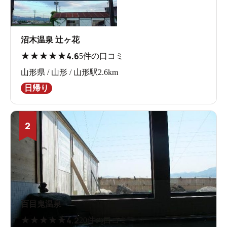
沼木温泉 辻ヶ花
★
★
★
★
★
4.6
5件の口コミ
山形県 / 山形 / 山形駅2.6km
日帰り
2
百目鬼温泉
★
★
★
★
★
4.2
20件の口コミ