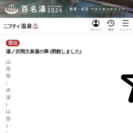
ログイン
履歴
メニュー
宿泊
湯ノ沢間欠泉湯の華 (閉館しました)
山
形
県
/
赤
湯
(
山
形
)
/