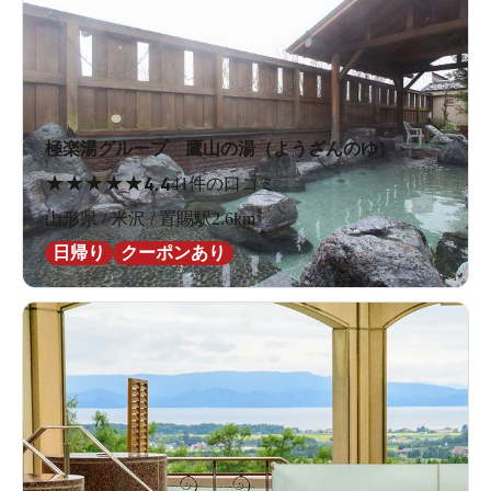
火傷をしない程度の熱さを想像していたのだが、これが
拍子抜けするほどのぬるさだった。それもそのはず、こ
この源泉の温度は体温よりも低い35.1度だったのだ。
極楽湯グループ 鷹山の湯（ようざんのゆ）
間欠泉なのに、まさかのぬるさ。ものすごい見た目と温
★
★
★
★
★
4.4
41件の口コミ
度のギャップである。これが噂のツンデレというやつで
山形県 / 米沢 / 置賜駅2.6km
すね（違いますね）。
日帰り
クーポンあり