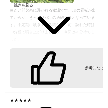
続きを見る
冷たい間欠泉に浸かれる秘湯です。8Kの看板が出
雪の重みで壊れた屋根を修理中。ちなみに冬期は営業し
てからが、きっかり8Kmの過酷な道となっていま
ていないのでご注意を。
す。不定期に噴き上げる間欠泉、前回訪れた時は
宿の周りには民家の一軒もなく、まさに秘境という言葉
10分程で噴き上がりましたが、今回は40分待ちま
がぴったりの立地。この宿がまだなく、野湯しかなかっ
した。
た時代に一度来てみたかった気もする。
内湯は、やや熱い湯となり、湯の花が沢山舞う白
い半透明な湯となっていました。
露天風呂は、濃い黄土色の湯となり、岩肌を伝う
参考になった
湯出口は温かい湯となっていましたが、湯船の中
はぬるめの湯になりました。間欠泉は、透明な温
泉で炭酸をたっぷりと含んでいました。
シャンプー,ボディソープ付き600円。ロッカーの類
いなし,無料ドライヤー有り,露天風呂有り。
★
★
★
★
★