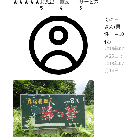
★
★
★
★
★
お風呂
施設
サービス
間欠泉を有する温泉宿、湯の華へと到着。
5
4
5
くに～
なんでもこの温泉は、約430年程前に金採掘者が発見した
さん(
男
といわれており、知る人ぞ知る野湯として親しまれてき
性
、
～10
代
)
たのだが、平成17年にこの宿ができ、気軽に泊まりで訪
2018年07
れることができるようになったそうだ。
月25日
：
2018年07
月14日