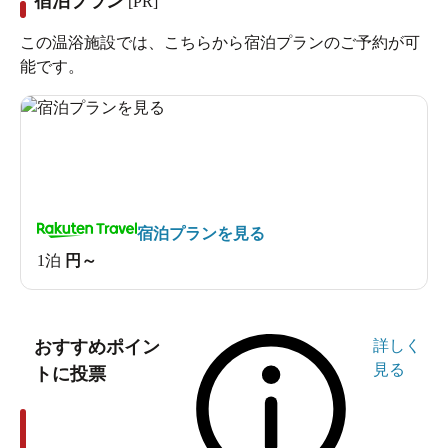
宿泊プラン
[PR]
突き進む。
この温浴施設では、こちらから宿泊プランのご予約が可
能です。
対向車が来たらどうしよう。イヤだなイヤだな、怖いな
怖いなと、怖い話をするときの稲川淳二の口調を真似な
がらのドライブ。超安全運転。
宿泊プランを見る
1泊
円～
おすすめポイン
詳しく
見る
トに投票