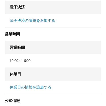
る気配は全くなし。
電子決済
これでは『間欠泉』だけに取材が『完結せん』ですね
電子決済の情報を追加する
と、気持ちドヤ顔でスタッフの方に聞いてみたところ、
この間欠泉は人工的なものではなく、あくまで自然の力
営業時間
でお湯が噴き出す天然のものなので、10分から40分くら
いの間隔でランダムに噴き出すとのことだった。
営業時間
間欠泉が噴き出た！
10:00～16:00
間欠泉が噴き出てくるのをいまかいまかと裸で待ってい
ると、ほどなくして中央の穴からボコボコとお湯が出て
休業日
きたと思ったら、すぐにジャボジャボと豪快に噴き上げ
だした。
休業日の情報を追加する
何これ、すごい！
公式情報